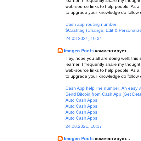
learner. I frequently share my thought 
web-source links to help people. As a 
to upgrade your knowledge do follow o
Cash app routing number
$Cashtag (Change, Edit & Personaliz
24.08.2021, 10:34
Imogen Poots
комментирует...
Hey, hope you all are doing well; this 
learner. I frequently share my thought 
web-source links to help people. As a 
to upgrade your knowledge do follow o
Cash App help line number: An easy w
Send Bitcoin from Cash App [Get Deta
Auto Cash Apps
Auto Cash Apps
Auto Cash Apps
Auto Cash Apps
24.08.2021, 10:37
Imogen Poots
комментирует...