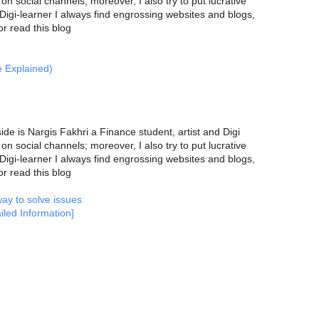
on social channels; moreover, I also try to put lucrative
Digi-learner I always find engrossing websites and blogs,
r read this blog
e Explained)
side is Nargis Fakhri a Finance student, artist and Digi
on social channels; moreover, I also try to put lucrative
Digi-learner I always find engrossing websites and blogs,
r read this blog
ay to solve issues
iled Information]