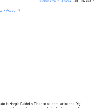
«Самые старые
‹Старые
201 – 397 из 397
Bank Account?
side is Nargis Fakhri a Finance student, artist and Digi