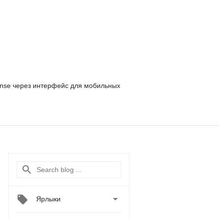
nse
через интерфейс для мобильных

Ярлыки