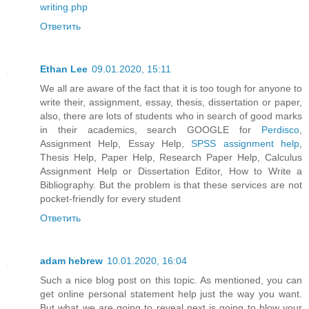
writing.php
Ответить
Ethan Lee
09.01.2020, 15:11
We all are aware of the fact that it is too tough for anyone to
write their, assignment, essay, thesis, dissertation or paper,
also, there are lots of students who in search of good marks
in their academics, search GOOGLE for
Perdisco
,
Assignment Help, Essay Help,
SPSS assignment help
,
Thesis Help, Paper Help, Research Paper Help, Calculus
Assignment Help or Dissertation Editor, How to Write a
Bibliography. But the problem is that these services are not
pocket-friendly for every student
Ответить
adam hebrew
10.01.2020, 16:04
Such a nice blog post on this topic. As mentioned, you can
get online personal statement help just the way you want.
But what we are going to reveal next is going to blow your