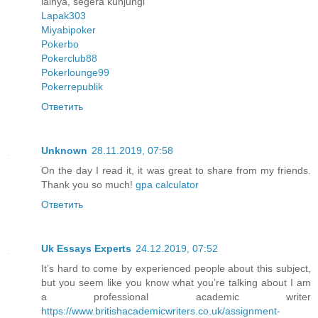
lainya, segera kunjungi
Lapak303
Miyabipoker
Pokerbo
Pokerclub88
Pokerlounge99
Pokerrepublik
Ответить
Unknown
28.11.2019, 07:58
On the day I read it, it was great to share from my friends.
Thank you so much!
gpa calculator
Ответить
Uk Essays Experts
24.12.2019, 07:52
It’s hard to come by experienced people about this subject,
but you seem like you know what you’re talking about I am
a professional academic writer
https://www.britishacademicwriters.co.uk/assignment-