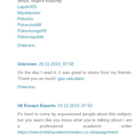
lainya, segera kunjungi
Lapak303
Miyabipoker
Pokerbo
Pokerclub88
Pokerlounge99
Pokerrepublik
Ответить
Unknown
28.11.2019, 07:58
On the day I read it, it was great to share from my friends.
Thank you so much!
gpa calculator
Ответить
Uk Essays Experts
24.12.2019, 07:52
It’s hard to come by experienced people about this subject,
but you seem like you know what you’re talking about I am
a professional academic writer
https://www.britishacademicwriters.co.uk/assignment-