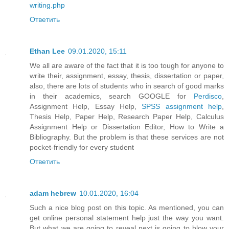
writing.php
Ответить
Ethan Lee
09.01.2020, 15:11
We all are aware of the fact that it is too tough for anyone to
write their, assignment, essay, thesis, dissertation or paper,
also, there are lots of students who in search of good marks
in their academics, search GOOGLE for
Perdisco
,
Assignment Help, Essay Help,
SPSS assignment help
,
Thesis Help, Paper Help, Research Paper Help, Calculus
Assignment Help or Dissertation Editor, How to Write a
Bibliography. But the problem is that these services are not
pocket-friendly for every student
Ответить
adam hebrew
10.01.2020, 16:04
Such a nice blog post on this topic. As mentioned, you can
get online personal statement help just the way you want.
But what we are going to reveal next is going to blow your