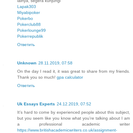
lainya, segera kunjungi
Lapak303
Miyabipoker
Pokerbo
Pokerclub88
Pokerlounge99
Pokerrepublik
Ответить
Unknown
28.11.2019, 07:58
On the day I read it, it was great to share from my friends.
Thank you so much!
gpa calculator
Ответить
Uk Essays Experts
24.12.2019, 07:52
It’s hard to come by experienced people about this subject,
but you seem like you know what you’re talking about I am
a professional academic writer
https://www.britishacademicwriters.co.uk/assignment-