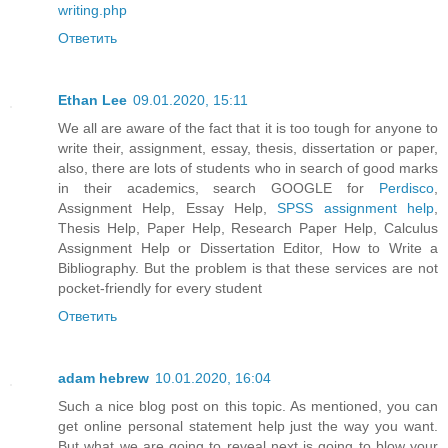
writing.php
Ответить
Ethan Lee
09.01.2020, 15:11
We all are aware of the fact that it is too tough for anyone to
write their, assignment, essay, thesis, dissertation or paper,
also, there are lots of students who in search of good marks
in their academics, search GOOGLE for
Perdisco
,
Assignment Help, Essay Help,
SPSS assignment help
,
Thesis Help, Paper Help, Research Paper Help, Calculus
Assignment Help or Dissertation Editor, How to Write a
Bibliography. But the problem is that these services are not
pocket-friendly for every student
Ответить
adam hebrew
10.01.2020, 16:04
Such a nice blog post on this topic. As mentioned, you can
get online personal statement help just the way you want.
But what we are going to reveal next is going to blow your