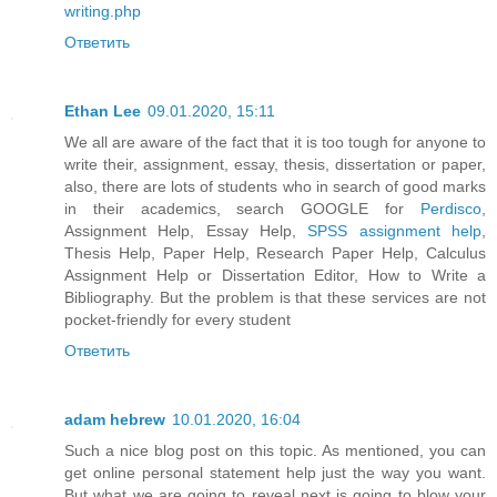
writing.php
Ответить
Ethan Lee
09.01.2020, 15:11
We all are aware of the fact that it is too tough for anyone to
write their, assignment, essay, thesis, dissertation or paper,
also, there are lots of students who in search of good marks
in their academics, search GOOGLE for
Perdisco
,
Assignment Help, Essay Help,
SPSS assignment help
,
Thesis Help, Paper Help, Research Paper Help, Calculus
Assignment Help or Dissertation Editor, How to Write a
Bibliography. But the problem is that these services are not
pocket-friendly for every student
Ответить
adam hebrew
10.01.2020, 16:04
Such a nice blog post on this topic. As mentioned, you can
get online personal statement help just the way you want.
But what we are going to reveal next is going to blow your