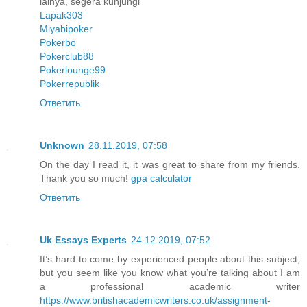
lainya, segera kunjungi
Lapak303
Miyabipoker
Pokerbo
Pokerclub88
Pokerlounge99
Pokerrepublik
Ответить
Unknown
28.11.2019, 07:58
On the day I read it, it was great to share from my friends.
Thank you so much!
gpa calculator
Ответить
Uk Essays Experts
24.12.2019, 07:52
It’s hard to come by experienced people about this subject,
but you seem like you know what you’re talking about I am
a professional academic writer
https://www.britishacademicwriters.co.uk/assignment-