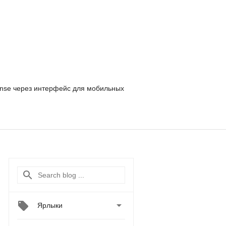
nse
через интерфейс для мобильных

Ярлыки