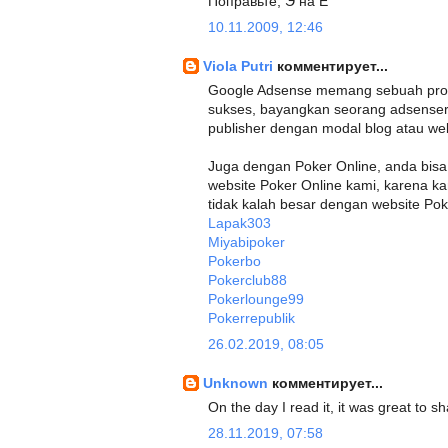
Поправьте, Э на Е
10.11.2009, 12:46
Viola Putri
комментирует...
Google Adsense memang sebuah progr
sukses, bayangkan seorang adsenser
publisher dengan modal blog atau web
Juga dengan Poker Online, anda bis
website Poker Online kami, karena 
tidak kalah besar dengan website Pok
Lapak303
Miyabipoker
Pokerbo
Pokerclub88
Pokerlounge99
Pokerrepublik
26.02.2019, 08:05
Unknown
комментирует...
On the day I read it, it was great to
28.11.2019, 07:58