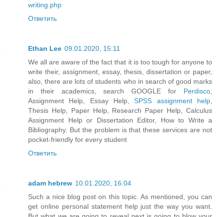
writing.php
Ответить
Ethan Lee
09.01.2020, 15:11
We all are aware of the fact that it is too tough for anyone to
write their, assignment, essay, thesis, dissertation or paper,
also, there are lots of students who in search of good marks
in their academics, search GOOGLE for
Perdisco
,
Assignment Help, Essay Help,
SPSS assignment help
,
Thesis Help, Paper Help, Research Paper Help, Calculus
Assignment Help or Dissertation Editor, How to Write a
Bibliography. But the problem is that these services are not
pocket-friendly for every student
Ответить
adam hebrew
10.01.2020, 16:04
Such a nice blog post on this topic. As mentioned, you can
get online personal statement help just the way you want.
But what we are going to reveal next is going to blow your