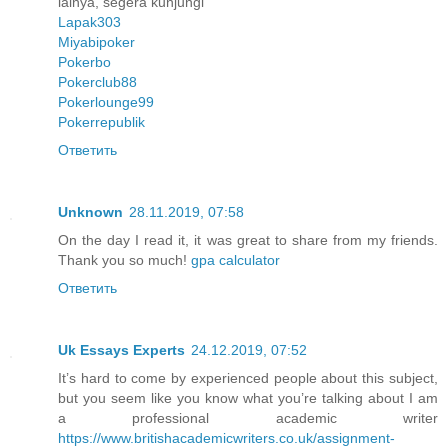
lainya, segera kunjungi
Lapak303
Miyabipoker
Pokerbo
Pokerclub88
Pokerlounge99
Pokerrepublik
Ответить
Unknown
28.11.2019, 07:58
On the day I read it, it was great to share from my friends.
Thank you so much!
gpa calculator
Ответить
Uk Essays Experts
24.12.2019, 07:52
It’s hard to come by experienced people about this subject,
but you seem like you know what you’re talking about I am
a professional academic writer
https://www.britishacademicwriters.co.uk/assignment-