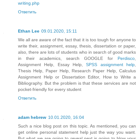
writing.php
Ответить
Ethan Lee
09.01.2020, 15:11
We all are aware of the fact that it is too tough for anyone to
write their, assignment, essay, thesis, dissertation or paper,
also, there are lots of students who in search of good marks
in their academics, search GOOGLE for
Perdisco
,
Assignment Help, Essay Help,
SPSS assignment help
,
Thesis Help, Paper Help, Research Paper Help, Calculus
Assignment Help or Dissertation Editor, How to Write a
Bibliography. But the problem is that these services are not
pocket-friendly for every student
Ответить
adam hebrew
10.01.2020, 16:04
Such a nice blog post on this topic. As mentioned, you can
get online personal statement help just the way you want.
But what we are going to reveal next is going to blow your