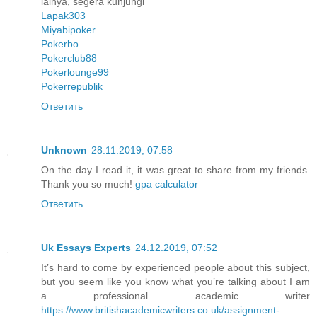
lainya, segera kunjungi
Lapak303
Miyabipoker
Pokerbo
Pokerclub88
Pokerlounge99
Pokerrepublik
Ответить
Unknown
28.11.2019, 07:58
On the day I read it, it was great to share from my friends.
Thank you so much!
gpa calculator
Ответить
Uk Essays Experts
24.12.2019, 07:52
It’s hard to come by experienced people about this subject,
but you seem like you know what you’re talking about I am
a professional academic writer
https://www.britishacademicwriters.co.uk/assignment-