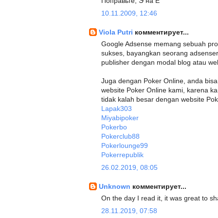
Поправьте, Э на Е
10.11.2009, 12:46
Viola Putri
комментирует...
Google Adsense memang sebuah progr
sukses, bayangkan seorang adsenser
publisher dengan modal blog atau web
Juga dengan Poker Online, anda bis
website Poker Online kami, karena 
tidak kalah besar dengan website Pok
Lapak303
Miyabipoker
Pokerbo
Pokerclub88
Pokerlounge99
Pokerrepublik
26.02.2019, 08:05
Unknown
комментирует...
On the day I read it, it was great to
28.11.2019, 07:58