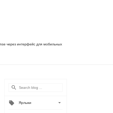
nse
через интерфейс для мобильных

Ярлыки