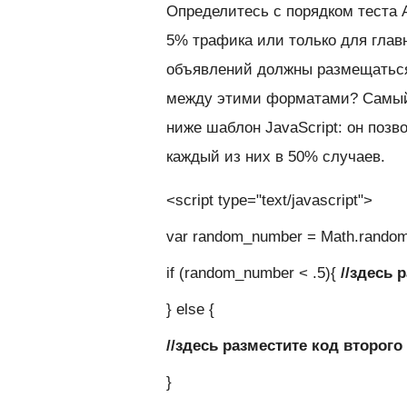
Определитесь с порядком теста 
5% трафика или только для глав
объявлений должны размещаться
между этими форматами? Самый 
ниже шаблон JavaScript: он позв
каждый из них в 50% случаев.
<script type="text/javascript">
var random_number = Math.random
if (random_number < .5){
//здесь 
} else {
//здесь разместите код второг
}