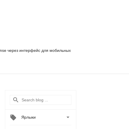
nse
через интерфейс для мобильных

Ярлыки