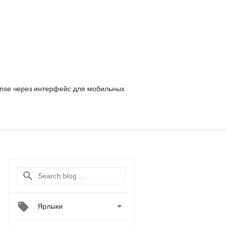
nse
через интерфейс для мобильных

Ярлыки