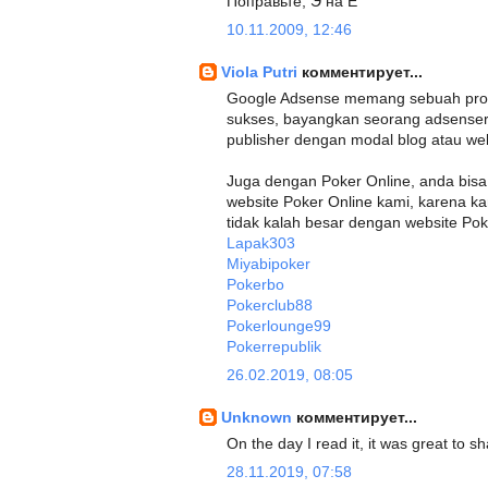
Поправьте, Э на Е
10.11.2009, 12:46
Viola Putri
комментирует...
Google Adsense memang sebuah progr
sukses, bayangkan seorang adsenser
publisher dengan modal blog atau web
Juga dengan Poker Online, anda bis
website Poker Online kami, karena 
tidak kalah besar dengan website Pok
Lapak303
Miyabipoker
Pokerbo
Pokerclub88
Pokerlounge99
Pokerrepublik
26.02.2019, 08:05
Unknown
комментирует...
On the day I read it, it was great to
28.11.2019, 07:58