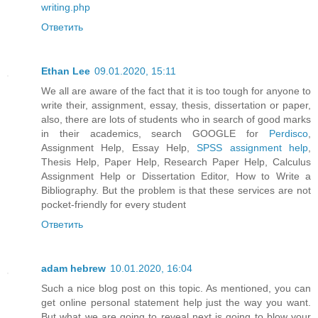
writing.php
Ответить
Ethan Lee
09.01.2020, 15:11
We all are aware of the fact that it is too tough for anyone to
write their, assignment, essay, thesis, dissertation or paper,
also, there are lots of students who in search of good marks
in their academics, search GOOGLE for
Perdisco
,
Assignment Help, Essay Help,
SPSS assignment help
,
Thesis Help, Paper Help, Research Paper Help, Calculus
Assignment Help or Dissertation Editor, How to Write a
Bibliography. But the problem is that these services are not
pocket-friendly for every student
Ответить
adam hebrew
10.01.2020, 16:04
Such a nice blog post on this topic. As mentioned, you can
get online personal statement help just the way you want.
But what we are going to reveal next is going to blow your