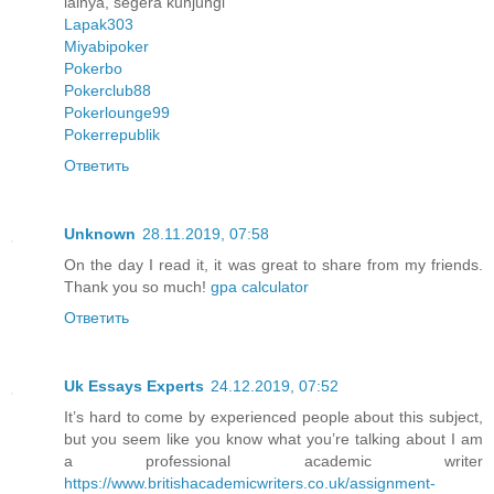
lainya, segera kunjungi
Lapak303
Miyabipoker
Pokerbo
Pokerclub88
Pokerlounge99
Pokerrepublik
Ответить
Unknown
28.11.2019, 07:58
On the day I read it, it was great to share from my friends.
Thank you so much!
gpa calculator
Ответить
Uk Essays Experts
24.12.2019, 07:52
It’s hard to come by experienced people about this subject,
but you seem like you know what you’re talking about I am
a professional academic writer
https://www.britishacademicwriters.co.uk/assignment-