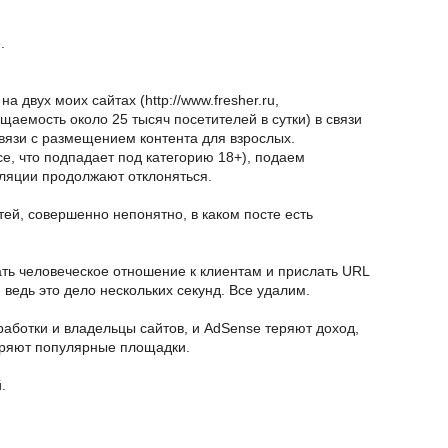
.
 двух моих сайтах (http://www.fresher.ru,
сещаемость около 25 тысяч посетителей в сутки) в связи
вязи с размещением контента для взрослых.
все, что подпадает под категорию 18+), подаем
ляции продолжают отклоняться.
тей, совершенно непонятно, в каком посте есть
ть человеческое отношение к клиентам и прислать URL
- ведь это дело нескольких секунд. Все удалим.
работки и владельцы сайтов, и AdSense теряют доход,
еряют популярные площадки.
.