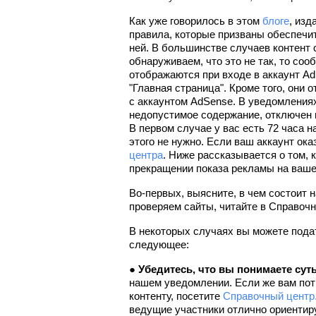
Как уже говорилось в этом 
блоге
, изд
правила, которые призваны обеспечит
ней. В большинстве случаев контент 
обнаруживаем, что это не так, то со
отображаются при входе в аккаунт Ad
"Главная страница". Кроме того, они 
с аккаунтом AdSense. В уведомлениях 
недопустимое содержание, отключен п
В первом случае у вас есть 72 часа н
этого не нужно. Если ваш аккаунт ока
центра
. Ниже рассказывается о том, 
прекращении показа рекламы на ваше
Во-первых, выясните, в чем состоит н
проверяем сайты, читайте в Справочн
В некоторых случаях вы можете подат
следующее:
● 
Убедитесь, что вы понимаете сут
нашем уведомлении. Если же вам пот
контенту, посетите 
Справочный центр
ведущие участники отлично ориентир