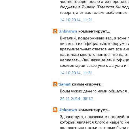
честно говоря, после этих перегов
бюджеты в Яндекс. Там хотя бы по
говорят, а от вас только шаблонные
14.10.2014, 11:21
Unknown
комментирует...
Виталий, поддерживаю вас, я тоже 
писал на их официальном форуме и
вразумительных ответов нет, все а
настолько много клиентов, что на о
наплевать. Они даже за этим офици
комментарии выше уже с августа и н
14.10.2014, 11:51
tiamat
комментирует...
Воры чужих денег.с ними общаться ,
24.11.2014, 08:12
Unknown
комментирует...
Здравствуте, подскажите пожалуйста 
который является блогом нашего инт
содержаться статьи, которые были 