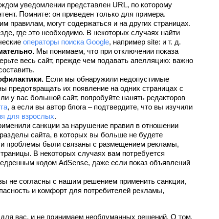
аждом уведомлении представлен URL, по которому 
ент. Помните: он приведен только для примера. 
 правилам, могут содержаться и на других страницах. 
де, где это необходимо. В некоторых случаях найти 
ческие 
операторы поиска Google
, например site: и т. д.
мательно.
 Мы понимаем, что при отключении показа 
рьте весь сайт, прежде чем подавать апелляцию: важно 
составить.
офилактики.
 Если мы обнаружили недопустимые 
ы предотвращать их появление на одних страницах с 
и у вас большой сайт, попробуйте нанять редакторов 
та
, а если вы автор блога – подтвердите, что вы изучили 
ия для взрослых
.
рименили санкции за нарушение правил в отношении 
разделы сайта, в которых вы больше не будете 
и проблемы были связаны с размещением рекламы, 
траницы. В некоторых случаях вам потребуется 
недренным кодом AdSense, даже если показ объявлений 
вы не согласны с нашим решением применить санкции, 
пасность и комфорт для потребителей рекламы, 
для вас, и не принимаем необдуманных решений. О том, 