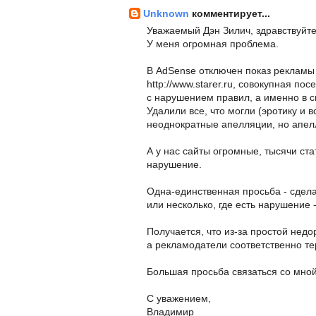
Unknown
комментирует...
Уважаемый Дэн Зилич, здравствуйте
У меня огромная проблема.
В AdSense отключен показ рекламы на
http://www.starer.ru, совокупная по
с нарушением правил, а именно в с
Удалили все, что могли (эротику и 
неоднократные апелляции, но апел
А у нас сайты огромные, тысячи ста
нарушение.
Одна-единственная просьба - сдела
или несколько, где есть нарушение 
Получается, что из-за простой недо
а рекламодатели соответственно т
Большая просьба связаться со мной
С уважением,
Владимир