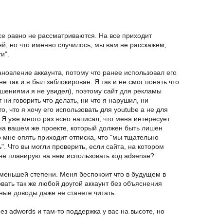
е равно не рассматриваются. На все приходит
яй, но что именно случилось, мы вам не расскажем,
и".
новление аккаунта, потому что ранее использовал его
е так и я был заблокирован. Я так и не смог понять что
ушениями я не увидел), поэтому сайт для рекламы
 ни говорить что делать, ни что я нарушил, ни
то, что я хочу его использовать для youtube а не для
 Я уже много раз ясно написал, что меня интересует
на вашем же проекте, который должен быть лишен
о мне опять приходит отписка, что "мы тщательно
". Что вы могли проверить, если сайта, на котором
не планирую на нем использовать код adsense?
 меньшей степени. Меня беспокоит что в будущем в
ать так же любой другой аккаунт без объяснения
ные доводы даже не станете читать.
ез adwords и там-то поддержка у вас на высоте, но