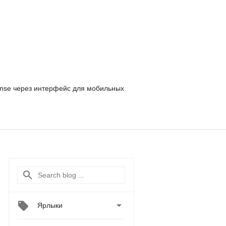
nse
через интерфейс для мобильных

Ярлыки