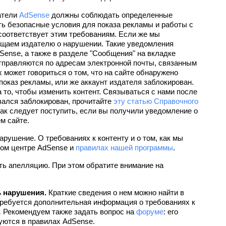
атели 
AdSense
 должны соблюдать определенные 
ь безопасные условия для показа рекламы и работы с 
соответствует этим требованиям. Если же мы 
общаем издателю о нарушении. Такие уведомления 
Sense, а также в разделе "Сообщения" на вкладке 
отправляются по адресам электронной почты, связанным 
может говориться о том, что на сайте обнаружено 
оказ рекламы, или же аккаунт издателя заблокирован. 
а то, чтобы изменить контент. Связываться с нами после 
зался заблокирован, прочитайте 
эту статью Справочного 
как следует поступить, если вы получили уведомление о 
м сайте.
арушение. О требованиях к контенту и о том, как мы 
ом центре AdSense и 
правилах нашей программы
.
ь апелляцию. При этом обратите внимание на 
ь нарушения.
 Краткие сведения о нем можно найти в 
ребуется дополнительная информация о требованиях к 
.
 Рекомендуем также задать вопрос на 
форуме
: его 
уются в правилах AdSense.