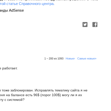
той статье Справочного центра.
оманды AdSense
1 – 200 из 1093
Новые›
Самые новые»
е работает.
 тоже заблокирован. Исправлять тематику сайта я не
еня на балансе есть 96$ (порог 100$) могу ли я их
оту с системой?