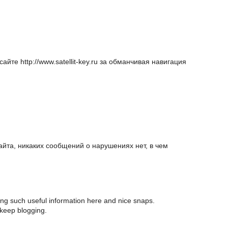
йте http://www.satellit-key.ru за обманчивая навигация
айта, никаких сообщений о нарушениях нет, в чем
ring such useful information here and nice snaps.
 keep blogging.