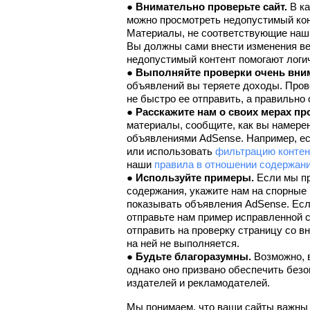
● 
Внимательно проверьте сайт.
 В к
можно просмотреть недопустимый конт
Материалы, не соответствующие нашим
Вы должны сами внести изменения вез
недопустимый контент помогают логи
● 
Выполняйте проверки очень вни
объявлений вы теряете доходы. Прове
не быстро ее отправить, а правильно 
● 
Расскажите нам о своих мерах пр
материалы, сообщите, как вы намерен
объявлениями AdSense. Например, есл
или использовать 
фильтрацию контен
наши 
правила в отношении содержан
● 
Используйте примеры.
 Если мы п
содержания, укажите нам на спорные 
показывать объявления AdSense. Есл
отправьте нам пример исправленной с
отправить на проверку страницу со в
на ней не выполняется.
● 
Будьте благоразумны.
 Возможно, 
однако оно призвано обеспечить безо
издателей и рекламодателей.
Мы понимаем, что ваши сайты важны 