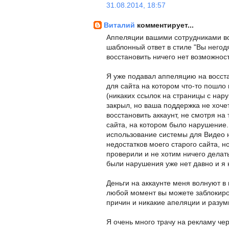
31.08.2014, 18:57
Виталий
комментирует...
Аппеляции вашими сотрудниками вс
шаблонный ответ в стиле "Вы негод
восстановить ничего нет возможност
Я уже подавал аппеляцию на восста
для сайта на котором что-то пошло н
(никаких ссылок на страницы с нар
закрыл, но ваша поддержка не хочет
восстановить аккаунт, не смотря на 
сайта, на котором было нарушение.
использование системы для Видео 
недостатков моего старого сайта, н
проверили и не хотим ничего делать
были нарушения уже нет давно и я 
Деньги на аккаунте меня волнуют в
любой момент вы можете заблокиров
причин и никакие апеляции и разум
Я очень много трачу на рекламу чер