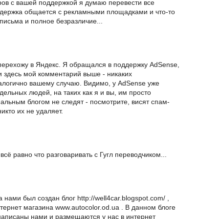
оров с вашей поддержкой я думаю перевести все
ддержка общается с рекламными площадками и что-то
 письма и полное безразличие...
перехожу в Яндекс. Я обращался в поддержку AdSense,
 здесь мой комментарий выше - никаких
налогично вашему случаю. Видимо, у AdSense уже
тдельных людей, на таких как я и вы, им просто
альным блогом не следят - посмотрите, висят спам-
икто их не удаляет.
всё равно что разговаривать с Гугл переводчиком...
нами был создан блог http://well4car.blogspot.com/ ,
ернет магазина www.autocolor.od.ua . В данном блоге
написаны нами и размещаются у нас в интернет