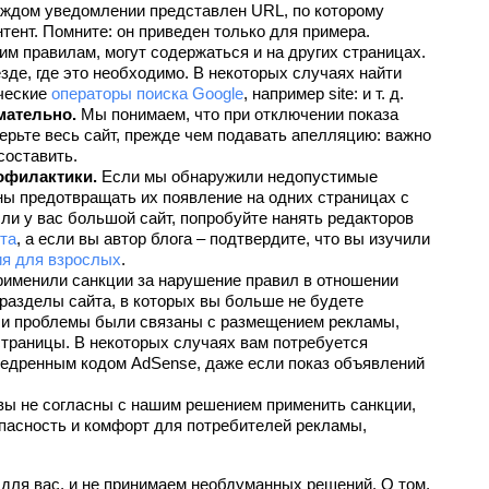
аждом уведомлении представлен URL, по которому 
ент. Помните: он приведен только для примера. 
 правилам, могут содержаться и на других страницах. 
де, где это необходимо. В некоторых случаях найти 
ческие 
операторы поиска Google
, например site: и т. д.
мательно.
 Мы понимаем, что при отключении показа 
рьте весь сайт, прежде чем подавать апелляцию: важно 
составить.
офилактики.
 Если мы обнаружили недопустимые 
ы предотвращать их появление на одних страницах с 
и у вас большой сайт, попробуйте нанять редакторов 
та
, а если вы автор блога – подтвердите, что вы изучили 
ия для взрослых
.
рименили санкции за нарушение правил в отношении 
разделы сайта, в которых вы больше не будете 
и проблемы были связаны с размещением рекламы, 
траницы. В некоторых случаях вам потребуется 
недренным кодом AdSense, даже если показ объявлений 
вы не согласны с нашим решением применить санкции, 
пасность и комфорт для потребителей рекламы, 
для вас, и не принимаем необдуманных решений. О том, 