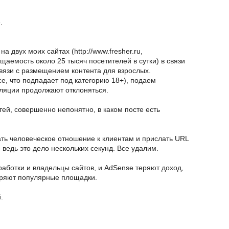
.
 двух моих сайтах (http://www.fresher.ru,
сещаемость около 25 тысяч посетителей в сутки) в связи
вязи с размещением контента для взрослых.
все, что подпадает под категорию 18+), подаем
ляции продолжают отклоняться.
тей, совершенно непонятно, в каком посте есть
ть человеческое отношение к клиентам и прислать URL
- ведь это дело нескольких секунд. Все удалим.
работки и владельцы сайтов, и AdSense теряют доход,
еряют популярные площадки.
.