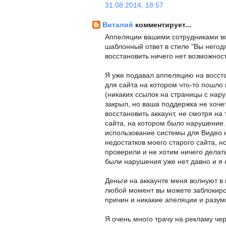
31.08.2014, 18:57
Виталий
комментирует...
Аппеляции вашими сотрудниками вс
шаблонный ответ в стиле "Вы негод
восстановить ничего нет возможност
Я уже подавал аппеляцию на восста
для сайта на котором что-то пошло н
(никаких ссылок на страницы с нар
закрыл, но ваша поддержка не хочет
восстановить аккаунт, не смотря на 
сайта, на котором было нарушение.
использование системы для Видео 
недостатков моего старого сайта, н
проверили и не хотим ничего делать
были нарушения уже нет давно и я 
Деньги на аккаунте меня волнуют в
любой момент вы можете заблокиров
причин и никакие апеляции и разум
Я очень много трачу на рекламу чер