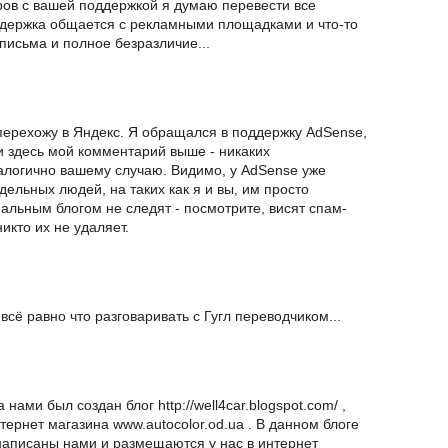
оров с вашей поддержкой я думаю перевести все
ддержка общается с рекламными площадками и что-то
 письма и полное безразличие...
перехожу в Яндекс. Я обращался в поддержку AdSense,
 здесь мой комментарий выше - никаких
налогично вашему случаю. Видимо, у AdSense уже
тдельных людей, на таких как я и вы, им просто
альным блогом не следят - посмотрите, висят спам-
икто их не удаляет.
всё равно что разговаривать с Гугл переводчиком...
нами был создан блог http://well4car.blogspot.com/ ,
ернет магазина www.autocolor.od.ua . В данном блоге
написаны нами и размещаются у нас в интернет