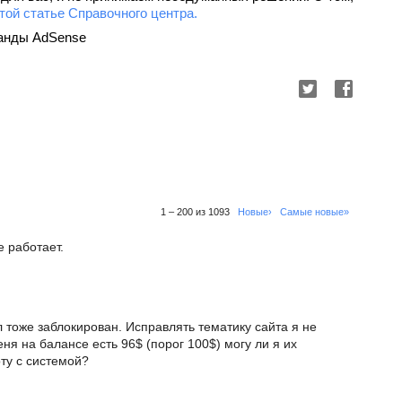
той статье Справочного центра.
оманды AdSense
1 – 200 из 1093
Новые›
Самые новые»
е работает.
 тоже заблокирован. Исправлять тематику сайта я не
еня на балансе есть 96$ (порог 100$) могу ли я их
оту с системой?