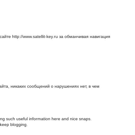
йте http://www.satellit-key.ru за обманчивая навигация
айта, никаких сообщений о нарушениях нет, в чем
ring such useful information here and nice snaps.
 keep blogging.