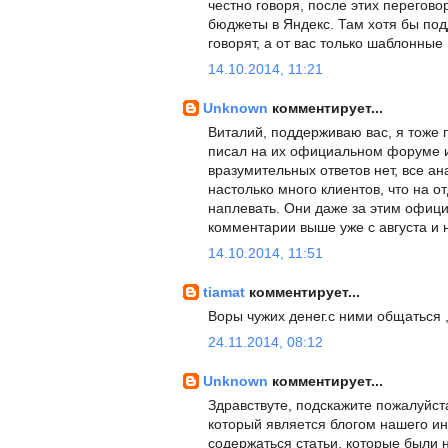
честно говоря, после этих перегов
бюджеты в Яндекс. Там хотя бы по
говорят, а от вас только шаблонные
14.10.2014, 11:21
Unknown
комментирует...
Виталий, поддерживаю вас, я тоже 
писал на их официальном форуме и
вразумительных ответов нет, все а
настолько много клиентов, что на о
наплевать. Они даже за этим офици
комментарии выше уже с августа и н
14.10.2014, 11:51
tiamat
комментирует...
Воры чужих денег.с ними общаться ,
24.11.2014, 08:12
Unknown
комментирует...
Здравствуте, подскажите пожалуйста 
который является блогом нашего инт
содержаться статьи, которые были 