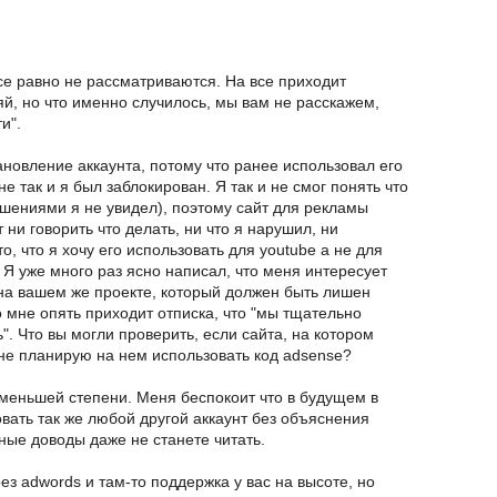
е равно не рассматриваются. На все приходит
яй, но что именно случилось, мы вам не расскажем,
и".
новление аккаунта, потому что ранее использовал его
е так и я был заблокирован. Я так и не смог понять что
ушениями я не увидел), поэтому сайт для рекламы
 ни говорить что делать, ни что я нарушил, ни
то, что я хочу его использовать для youtube а не для
 Я уже много раз ясно написал, что меня интересует
на вашем же проекте, который должен быть лишен
о мне опять приходит отписка, что "мы тщательно
". Что вы могли проверить, если сайта, на котором
не планирую на нем использовать код adsense?
 меньшей степени. Меня беспокоит что в будущем в
ать так же любой другой аккаунт без объяснения
ные доводы даже не станете читать.
ез adwords и там-то поддержка у вас на высоте, но