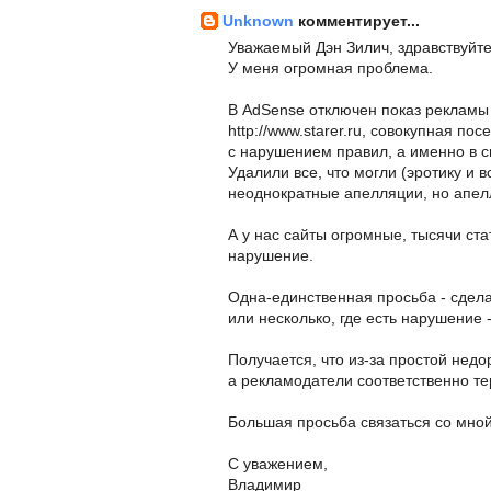
Unknown
комментирует...
Уважаемый Дэн Зилич, здравствуйте
У меня огромная проблема.
В AdSense отключен показ рекламы на
http://www.starer.ru, совокупная по
с нарушением правил, а именно в с
Удалили все, что могли (эротику и 
неоднократные апелляции, но апел
А у нас сайты огромные, тысячи ста
нарушение.
Одна-единственная просьба - сдела
или несколько, где есть нарушение 
Получается, что из-за простой недо
а рекламодатели соответственно т
Большая просьба связаться со мной
С уважением,
Владимир