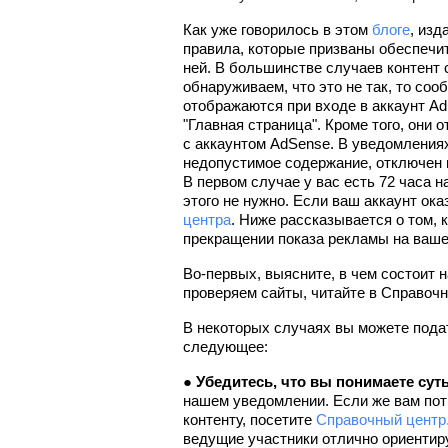
Как уже говорилось в этом 
блоге
, изд
правила, которые призваны обеспечит
ней. В большинстве случаев контент 
обнаруживаем, что это не так, то со
отображаются при входе в аккаунт Ad
"Главная страница". Кроме того, они 
с аккаунтом AdSense. В уведомлениях 
недопустимое содержание, отключен п
В первом случае у вас есть 72 часа н
этого не нужно. Если ваш аккаунт ока
центра
. Ниже рассказывается о том, 
прекращении показа рекламы на ваше
Во-первых, выясните, в чем состоит н
проверяем сайты, читайте в Справочн
В некоторых случаях вы можете подат
следующее:
● 
Убедитесь, что вы понимаете сут
нашем уведомлении. Если же вам пот
контенту, посетите 
Справочный центр
ведущие участники отлично ориентир