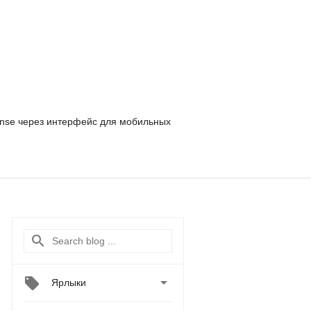
nse
через интерфейс для мобильных

Ярлыки