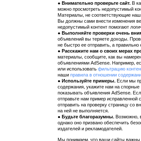
● 
Внимательно проверьте сайт.
 В к
можно просмотреть недопустимый конт
Материалы, не соответствующие нашим
Вы должны сами внести изменения вез
недопустимый контент помогают логи
● 
Выполняйте проверки очень вни
объявлений вы теряете доходы. Прове
не быстро ее отправить, а правильно 
● 
Расскажите нам о своих мерах пр
материалы, сообщите, как вы намерен
объявлениями AdSense. Например, есл
или использовать 
фильтрацию контен
наши 
правила в отношении содержан
● 
Используйте примеры.
 Если мы п
содержания, укажите нам на спорные 
показывать объявления AdSense. Есл
отправьте нам пример исправленной с
отправить на проверку страницу со в
на ней не выполняется.
● 
Будьте благоразумны.
 Возможно, 
однако оно призвано обеспечить безо
издателей и рекламодателей.
Мы понимаем, что ваши сайты важны 