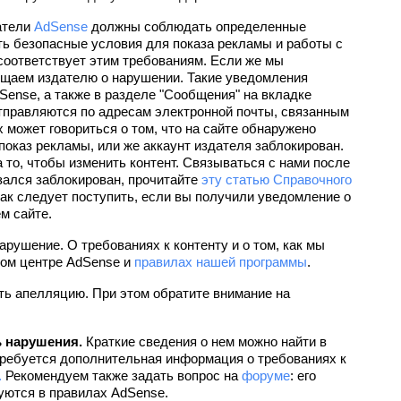
атели 
AdSense
 должны соблюдать определенные 
ь безопасные условия для показа рекламы и работы с 
соответствует этим требованиям. Если же мы 
общаем издателю о нарушении. Такие уведомления 
Sense, а также в разделе "Сообщения" на вкладке 
отправляются по адресам электронной почты, связанным 
может говориться о том, что на сайте обнаружено 
оказ рекламы, или же аккаунт издателя заблокирован. 
а то, чтобы изменить контент. Связываться с нами после 
зался заблокирован, прочитайте 
эту статью Справочного 
как следует поступить, если вы получили уведомление о 
м сайте.
арушение. О требованиях к контенту и о том, как мы 
ом центре AdSense и 
правилах нашей программы
.
ь апелляцию. При этом обратите внимание на 
ь нарушения.
 Краткие сведения о нем можно найти в 
ребуется дополнительная информация о требованиях к 
.
 Рекомендуем также задать вопрос на 
форуме
: его 
уются в правилах AdSense.