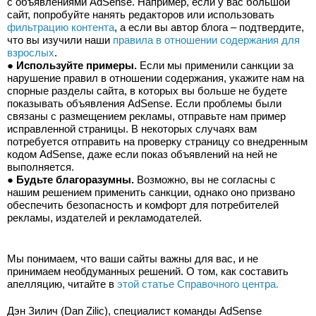
с объявлениями AdSense. Например, если у вас большой 
сайт, попробуйте нанять редакторов или использовать 
фильтрацию контента
, а если вы автор блога – подтвердите, 
что вы изучили наши 
правила в отношении содержания для 
взрослых
.
● 
Используйте примеры.
 Если мы применили санкции за 
нарушение правил в отношении содержания, укажите нам на 
спорные разделы сайта, в которых вы больше не будете 
показывать объявления AdSense. Если проблемы были 
связаны с размещением рекламы, отправьте нам пример 
исправленной страницы. В некоторых случаях вам 
потребуется отправить на проверку страницу со внедренным 
кодом AdSense, даже если показ объявлений на ней не 
выполняется.
● 
Будьте благоразумны.
 Возможно, вы не согласны с 
нашим решением применить санкции, однако оно призвано 
обеспечить безопасность и комфорт для потребителей 
рекламы, издателей и рекламодателей.
Мы понимаем, что ваши сайты важны для вас, и не 
принимаем необдуманных решений. О том, как составить 
апелляцию, читайте в 
этой статье Справочного центра.
Дэн Зилич (Dan Zilic), специалист команды AdSense