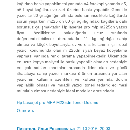
kağıdına baskı yapabilmesi yanında a4 fotokopi yanında a5,
a6 boyut kağıtlara ve zarf üzerine baskı yapabilir. Genelde
yazıcılar 80 gr ağırlığın altında bulunan inceikteki kağıtlarda
sorun yaşarken m225 dn 60 gr ağırlığındaki kağıtlarla dahi
sorunsuz çalışmaktadır. Hp laserjet pro mfp m225dn yazıcı
fiyatı özelliklerine bakıldığında ucuz sınıfında
değerlendirilebilecek durumdadır. 11 kg ağırlığa sahip
olması ve küçük boyutlarıyla ev ve ofis kullanımı için ideal
yazıcı konumunda olan m 225dn siyah beyaz kopyalama
yapması yanında renkli tarama yapabilmektedir. Ülkemizde
en ucuz kopya maliyeti ile baskı yapabilir olmaları nedeniyle
en çok satılan markalar arasında lider olan ve güçlü
ithalatçıya sahip yazıcı markası ürünleri arasında yer alan
yazıcının kullanım özellikleri ve kalitesi yanında dolum
yapılabilir olması ve muadil yazıcı toneri tedarik edilmesi
mümkün olması nedeniyle ideal modeller arasındadır.
Hp Laserjet pro MFP M225dn Toner Dolumu
Ответить
Писатель Илья Розенфельд
21.10.2016, 20:03