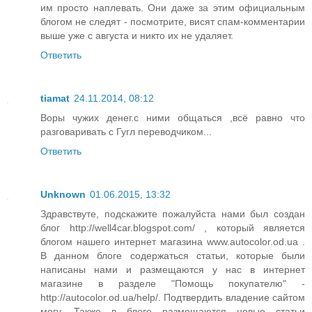
им просто наплевать. Они даже за этим официальным
блогом не следят - посмотрите, висят спам-комментарии
выше уже с августа и никто их не удаляет.
Ответить
tiamat
24.11.2014, 08:12
Воры чужих денег.с ними общаться ,всё равно что
разговаривать с Гугл переводчиком...
Ответить
Unknown
01.06.2015, 13:32
Здравствуте, подскажите пожалуйста нами был создан
блог http://well4car.blogspot.com/ , который является
блогом нашего интернет магазина www.autocolor.od.ua .
В данном блоге содержаться статьи, которые были
написаны нами и размещаются у нас в интернет
магазине в разделе "Помощь покупателю" -
http://autocolor.od.ua/help/. Подтвердить владение сайтом
могу. Также в блоге размещаются новые статьи