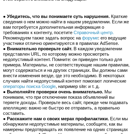
● 
Убедитесь, что вы понимаете суть нарушения.
 Краткие 
сведения о нем можно найти в нашем уведомлении. Если же 
вам потребуется дополнительная информация о 
требованиях к контенту, посетите 
Справочный центр.
Рекомендуем также задать вопрос на 
форуме
: его ведущие 
участники отлично ориентируются в правилах AdSense.
● 
Внимательно проверьте сайт.
 В каждом уведомлении 
представлен URL, по которому можно просмотреть 
недопустимый контент. Помните: он приведен только для 
примера. Материалы, не соответствующие нашим правилам, 
могут содержаться и на других страницах. Вы должны сами 
внести изменения везде, где это необходимо. В некоторых 
случаях найти недопустимый контент помогают логические 
операторы поиска Google
, например site: и т. д.
● 
Выполняйте проверки очень внимательно.
 Мы 
понимаем, что при отключении показа объявлений вы 
теряете доходы. Проверьте весь сайт, прежде чем подавать 
апелляцию: важно не быстро ее отправить, а правильно 
составить.
● 
Расскажите нам о своих мерах профилактики.
 Если мы 
обнаружили недопустимые материалы, сообщите, как вы 
намерены предотвращать их появление на одних страницах 