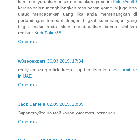
kami menyarankan untuk memainkan game ini
PokerAce99
karena selain menghilangkan rasa bosan game ini juga bisa
untuk mendapatkan uang jika anda memenangkan di
pertandingan tersebut dengan tingkat kemenangan yang
tinggi maka anda akan mendapatkan bonus silahkan
register
KudaPoker88
Ответить
w3seoexpert
30.03.2019, 17:34
really amazing article keep it up thanks a lot
used furniture
in UAE
Ответить
Jack Daniels
02.05.2019, 23:35
Здравствуйте на мой канал участвать откланен
Ответить