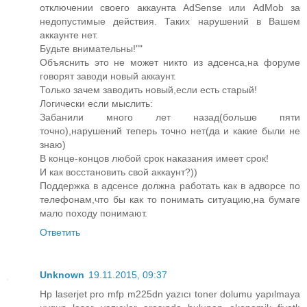
отключении своего аккаунта AdSense или AdMob за
недопустимые действия. Таких нарушений в Вашем
аккаунте нет.
Будьте внимательны!""
Объяснить это не может никто из адсенса,на форуме
говорят заводи новый аккаунт.
Только зачем заводить новый,если есть старый!
Логически если мыслить:
Забанили много лет назад(больше пяти
точно),нарушений теперь точно нет(да и какие были не
знаю)
В конце-концов любой срок наказания имеет срок!
И как восстановить свой аккаунт?))
Поддержка в адсенсе должна работать как в адворсе по
телефонам,что бы как то понимать ситуацию,на бумаге
мало походу понимают.
Ответить
Unknown
19.11.2015, 09:37
Hp laserjet pro mfp m225dn yazıcı toner dolumu yapılmaya