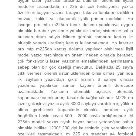
uygun laser yazıcılar arasında bulunan ekonomik fiyatlı
modeller arasındadır, m 225 dn çok fonksiyonlu yazıcı
özellikleri taşıyan yazıcı, tarayıcı, faks ve fotokopi özellikleri
mevcut, kaliteli ve ekonomik fiyatlı printer modelidir. Hp
laserjet pro mfp m225dn toner dolumu yapılmaya uygun
olmakla beraber yenileme yapılabilir kartuş sistemine sahip
bulunan drum adıyla bilinen görüntü tamburu kartuş ile
birleşik yapıda üretilmiş kartuş kullanmaktadır. Hp laserjet
pro mfp m225dn kartuş dolumu yapılıyor olabilmesi ilgili
model yazıcı tercihinde en önemli neden olmakla beraber,
çok fonksiyonlu lazer yazıcının emsallerinden ayrılmasına
sebep olan bir çok özelliği mevcuttur. Dakikada 25 sayfa
çıktı vermesi önemli üstünlüklerinden birisi olması yanında
ilk sayfanın yazıcıdan çıkış hızının 8 saniye olması
yazdırma yapılırken zaman kaybını önemli derecede
azaltmaktadır. Yazıcının otomatik açılarak otomatik
kapanması önemli enerji tasarrufu sağlamaktadır. M225 dn
lazer çok işlevli yazıcı aylık 8000 sayfaya varabilen iş yükleri
altına girebilecek kapasitede olmakla beraber, aylık
öngörülen baskı sayısı 500 - 2000 sayfa aralığındadır. M
225dn modeli yazıcı siyah beyaz baskı yeteneğine sahip
olmakla birlikte 1200/1200 dpi kalitesinde çıktı verebilecek
özellikleri taşımaktadır. m 225 dn standart a4 fotokopi