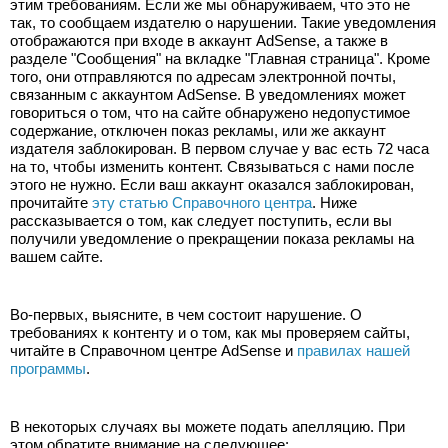
этим требованиям. Если же мы обнаруживаем, что это не 
так, то сообщаем издателю о нарушении. Такие уведомления 
отображаются при входе в аккаунт AdSense, а также в 
разделе "Сообщения" на вкладке "Главная страница". Кроме 
того, они отправляются по адресам электронной почты, 
связанным с аккаунтом AdSense. В уведомлениях может 
говориться о том, что на сайте обнаружено недопустимое 
содержание, отключен показ рекламы, или же аккаунт 
издателя заблокирован. В первом случае у вас есть 72 часа 
на то, чтобы изменить контент. Связываться с нами после 
этого не нужно. Если ваш аккаунт оказался заблокирован, 
прочитайте 
эту статью Справочного центра
. Ниже 
рассказывается о том, как следует поступить, если вы 
получили уведомление о прекращении показа рекламы на 
вашем сайте.
Во-первых, выясните, в чем состоит нарушение. О 
требованиях к контенту и о том, как мы проверяем сайты, 
читайте в Справочном центре AdSense и 
правилах нашей 
программы
.
В некоторых случаях вы можете подать апелляцию. При 
этом обратите внимание на следующее: