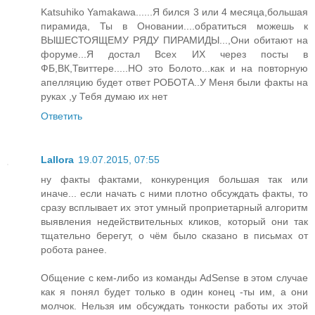
Katsuhiko Yamakawa......Я бился 3 или 4 месяца,большая
пирамида, Ты в Оновании....обратиться можешь к
ВЫШЕСТОЯЩЕМУ РЯДУ ПИРАМИДЫ...,Они обитают на
форуме...Я достал Всех ИХ через посты в
ФБ,ВК,Твиттере.....НО это Болото...как и на повторную
апелляцию будет ответ РОБОТА..У Меня были факты на
руках ,у Тебя думаю их нет
Ответить
Lallora
19.07.2015, 07:55
ну факты фактами, конкуренция большая так или
иначе... если начать с ними плотно обсуждать факты, то
сразу всплывает их этот умный проприетарный алгоритм
выявления недействительных кликов, который они так
тщательно берегут, о чём было сказано в письмах от
робота ранее.
Общение с кем-либо из команды AdSense в этом случае
как я понял будет только в один конец -ты им, а они
молчок. Нельзя им обсуждать тонкости работы их этой