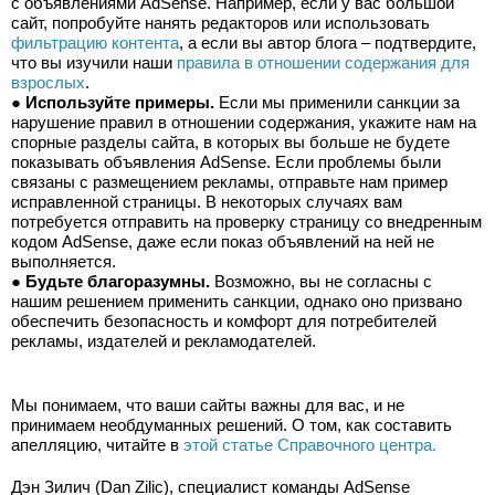
с объявлениями AdSense. Например, если у вас большой 
сайт, попробуйте нанять редакторов или использовать 
фильтрацию контента
, а если вы автор блога – подтвердите, 
что вы изучили наши 
правила в отношении содержания для 
взрослых
.
● 
Используйте примеры.
 Если мы применили санкции за 
нарушение правил в отношении содержания, укажите нам на 
спорные разделы сайта, в которых вы больше не будете 
показывать объявления AdSense. Если проблемы были 
связаны с размещением рекламы, отправьте нам пример 
исправленной страницы. В некоторых случаях вам 
потребуется отправить на проверку страницу со внедренным 
кодом AdSense, даже если показ объявлений на ней не 
выполняется.
● 
Будьте благоразумны.
 Возможно, вы не согласны с 
нашим решением применить санкции, однако оно призвано 
обеспечить безопасность и комфорт для потребителей 
рекламы, издателей и рекламодателей.
Мы понимаем, что ваши сайты важны для вас, и не 
принимаем необдуманных решений. О том, как составить 
апелляцию, читайте в 
этой статье Справочного центра.
Дэн Зилич (Dan Zilic), специалист команды AdSense