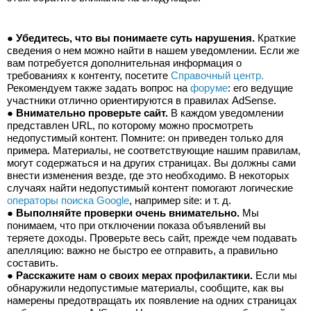
● 
Убедитесь, что вы понимаете суть нарушения.
 Краткие 
сведения о нем можно найти в нашем уведомлении. Если же 
вам потребуется дополнительная информация о 
требованиях к контенту, посетите 
Справочный центр.
Рекомендуем также задать вопрос на 
форуме
: его ведущие 
участники отлично ориентируются в правилах AdSense.
● 
Внимательно проверьте сайт.
 В каждом уведомлении 
представлен URL, по которому можно просмотреть 
недопустимый контент. Помните: он приведен только для 
примера. Материалы, не соответствующие нашим правилам, 
могут содержаться и на других страницах. Вы должны сами 
внести изменения везде, где это необходимо. В некоторых 
случаях найти недопустимый контент помогают логические 
операторы поиска Google
, например site: и т. д.
● 
Выполняйте проверки очень внимательно.
 Мы 
понимаем, что при отключении показа объявлений вы 
теряете доходы. Проверьте весь сайт, прежде чем подавать 
апелляцию: важно не быстро ее отправить, а правильно 
составить.
● 
Расскажите нам о своих мерах профилактики.
 Если мы 
обнаружили недопустимые материалы, сообщите, как вы 
намерены предотвращать их появление на одних страницах 