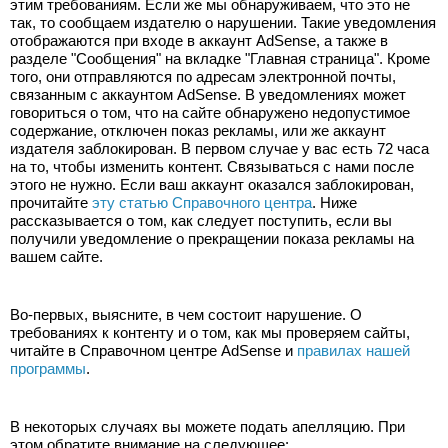
этим требованиям. Если же мы обнаруживаем, что это не 
так, то сообщаем издателю о нарушении. Такие уведомления 
отображаются при входе в аккаунт AdSense, а также в 
разделе "Сообщения" на вкладке "Главная страница". Кроме 
того, они отправляются по адресам электронной почты, 
связанным с аккаунтом AdSense. В уведомлениях может 
говориться о том, что на сайте обнаружено недопустимое 
содержание, отключен показ рекламы, или же аккаунт 
издателя заблокирован. В первом случае у вас есть 72 часа 
на то, чтобы изменить контент. Связываться с нами после 
этого не нужно. Если ваш аккаунт оказался заблокирован, 
прочитайте 
эту статью Справочного центра
. Ниже 
рассказывается о том, как следует поступить, если вы 
получили уведомление о прекращении показа рекламы на 
вашем сайте.
Во-первых, выясните, в чем состоит нарушение. О 
требованиях к контенту и о том, как мы проверяем сайты, 
читайте в Справочном центре AdSense и 
правилах нашей 
программы
.
В некоторых случаях вы можете подать апелляцию. При 
этом обратите внимание на следующее: