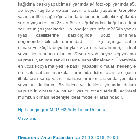
kağıdına baskı yapabilmesi yanında a4 fotokopi yanında a5,
a6 boyut kağıtlara ve zarf üzerine baskı yapabilir. Genelde
yazıcılar 80 gr ağırlığın altında bulunan inceikteki kağıtlarda
sorun yaşarken m225 dn 60 gr ağırlığındaki kağıtlarla dahi
sorunsuz çalışmaktadır. Hp laserjet pro mfp m225dn yazıcı
fiyatı özelliklerine bakıldığında ucuz sınıfında
değerlendirilebilecek durumdadır. 11 kg ağırlığa sahip
olması ve küçük boyutlarıyla ev ve ofis kullanımı için ideal
yazıcı konumunda olan m 225dn siyah beyaz kopyalama
yapması yanında renkli tarama yapabilmektedir. Ülkemizde
en ucuz kopya maliyeti ile baskı yapabilir olmaları nedeniyle
en çok satılan markalar arasında lider olan ve güçlü
ithalatçıya sahip yazıcı markası ürünleri arasında yer alan
yazıcının kullanım özellikleri ve kalitesi yanında dolum
yapılabilir olması ve muadil yazıcı toneri tedarik edilmesi
mümkün olması nedeniyle ideal modeller arasındadır.
Hp Laserjet pro MFP M225dn Toner Dolumu
Ответить
Писатель Илья Розенфельд
21.10.2016, 20:03