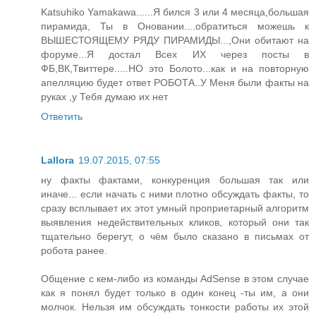
Katsuhiko Yamakawa......Я бился 3 или 4 месяца,большая
пирамида, Ты в Оновании....обратиться можешь к
ВЫШЕСТОЯЩЕМУ РЯДУ ПИРАМИДЫ...,Они обитают на
форуме...Я достал Всех ИХ через посты в
ФБ,ВК,Твиттере.....НО это Болото...как и на повторную
апелляцию будет ответ РОБОТА..У Меня были факты на
руках ,у Тебя думаю их нет
Ответить
Lallora
19.07.2015, 07:55
ну факты фактами, конкуренция большая так или
иначе... если начать с ними плотно обсуждать факты, то
сразу всплывает их этот умный проприетарный алгоритм
выявления недействительных кликов, который они так
тщательно берегут, о чём было сказано в письмах от
робота ранее.
Общение с кем-либо из команды AdSense в этом случае
как я понял будет только в один конец -ты им, а они
молчок. Нельзя им обсуждать тонкости работы их этой