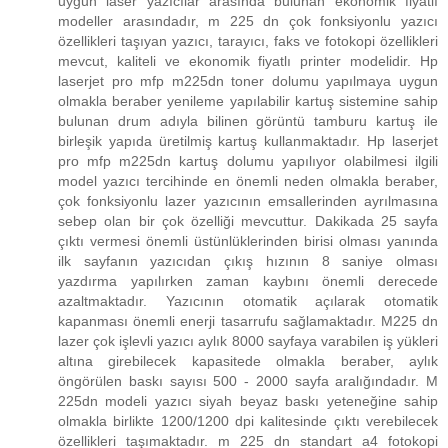
uygun laser yazıcılar arasında bulunan ekonomik fiyatlı
modeller arasındadır, m 225 dn çok fonksiyonlu yazıcı
özellikleri taşıyan yazıcı, tarayıcı, faks ve fotokopi özellikleri
mevcut, kaliteli ve ekonomik fiyatlı printer modelidir. Hp
laserjet pro mfp m225dn toner dolumu yapılmaya uygun
olmakla beraber yenileme yapılabilir kartuş sistemine sahip
bulunan drum adıyla bilinen görüntü tamburu kartuş ile
birleşik yapıda üretilmiş kartuş kullanmaktadır. Hp laserjet
pro mfp m225dn kartuş dolumu yapılıyor olabilmesi ilgili
model yazıcı tercihinde en önemli neden olmakla beraber,
çok fonksiyonlu lazer yazıcının emsallerinden ayrılmasına
sebep olan bir çok özelliği mevcuttur. Dakikada 25 sayfa
çıktı vermesi önemli üstünlüklerinden birisi olması yanında
ilk sayfanın yazıcıdan çıkış hızının 8 saniye olması
yazdırma yapılırken zaman kaybını önemli derecede
azaltmaktadır. Yazıcının otomatik açılarak otomatik
kapanması önemli enerji tasarrufu sağlamaktadır. M225 dn
lazer çok işlevli yazıcı aylık 8000 sayfaya varabilen iş yükleri
altına girebilecek kapasitede olmakla beraber, aylık
öngörülen baskı sayısı 500 - 2000 sayfa aralığındadır. M
225dn modeli yazıcı siyah beyaz baskı yeteneğine sahip
olmakla birlikte 1200/1200 dpi kalitesinde çıktı verebilecek
özellikleri taşımaktadır. m 225 dn standart a4 fotokopi