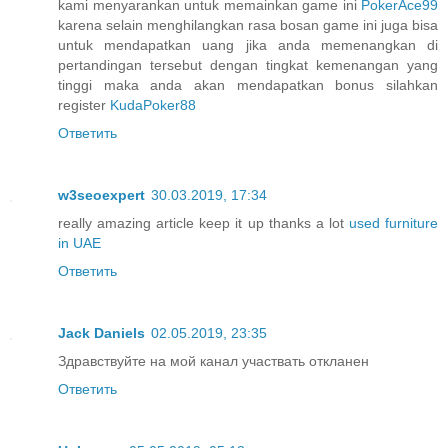
kami menyarankan untuk memainkan game ini
PokerAce99
karena selain menghilangkan rasa bosan game ini juga bisa
untuk mendapatkan uang jika anda memenangkan di
pertandingan tersebut dengan tingkat kemenangan yang
tinggi maka anda akan mendapatkan bonus silahkan
register
KudaPoker88
Ответить
w3seoexpert
30.03.2019, 17:34
really amazing article keep it up thanks a lot
used furniture
in UAE
Ответить
Jack Daniels
02.05.2019, 23:35
Здравствуйте на мой канал участвать откланен
Ответить