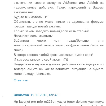
отключении своего аккаунта AdSense или AdMob за
недопустимые действия. Таких нарушений в Вашем
аккаунте нет.
Будьте внимательны!""
Объяснить это не может никто из адсенса,на форуме
говорят заводи новый аккаунт.
Только зачем заводить новый,если есть старый!
Логически если мыслить:
Забанили много лет назад(больше пяти
точно),нарушений теперь точно нет(да и какие были не
знаю)
В конце-концов любой срок наказания имеет срок!
И как восстановить свой аккаунт?))
Поддержка в адсенсе должна работать как в адворсе по
телефонам,что бы как то понимать ситуацию,на бумаге
мало походу понимают.
Ответить
Unknown
19.11.2015, 09:37
Hp laserjet pro mfp m225dn yazıcı toner dolumu yapılmaya