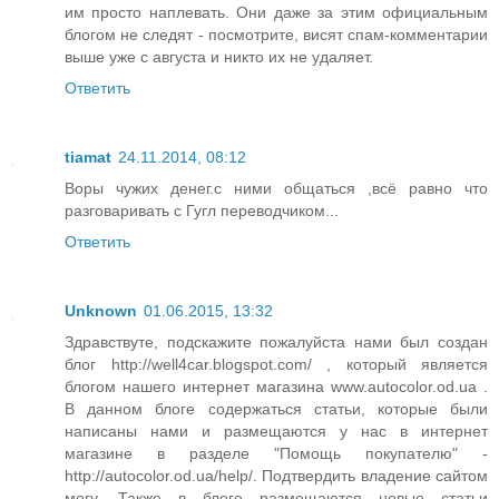
им просто наплевать. Они даже за этим официальным
блогом не следят - посмотрите, висят спам-комментарии
выше уже с августа и никто их не удаляет.
Ответить
tiamat
24.11.2014, 08:12
Воры чужих денег.с ними общаться ,всё равно что
разговаривать с Гугл переводчиком...
Ответить
Unknown
01.06.2015, 13:32
Здравствуте, подскажите пожалуйста нами был создан
блог http://well4car.blogspot.com/ , который является
блогом нашего интернет магазина www.autocolor.od.ua .
В данном блоге содержаться статьи, которые были
написаны нами и размещаются у нас в интернет
магазине в разделе "Помощь покупателю" -
http://autocolor.od.ua/help/. Подтвердить владение сайтом
могу. Также в блоге размещаются новые статьи