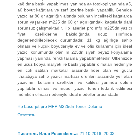
kağıdına baskı yapabilmesi yanında a4 fotokopi yanında a5,
a6 boyut kağıtlara ve zarf üzerine baskı yapabilir. Genelde
yazıcılar 80 gr ağırlığın altında bulunan inceikteki kağıtlarda
sorun yaşarken m225 dn 60 gr ağırlığındaki kağıtlarla dahi
sorunsuz çalışmaktadır. Hp laserjet pro mfp m225dn yazıcı
fiyatı özelliklerine bakıldığında ucuz sınıfında
değerlendirilebilecek durumdadır. 11 kg ağırlığa sahip
olması ve küçük boyutlarıyla ev ve ofis kullanımı için ideal
yazıcı konumunda olan m 225dn siyah beyaz kopyalama
yapması yanında renkli tarama yapabilmektedir. Ülkemizde
en ucuz kopya maliyeti ile baskı yapabilir olmaları nedeniyle
en çok satılan markalar arasında lider olan ve güçlü
ithalatçıya sahip yazıcı markası ürünleri arasında yer alan
yazıcının kullanım özellikleri ve kalitesi yanında dolum
yapılabilir olması ve muadil yazıcı toneri tedarik edilmesi
mümkün olması nedeniyle ideal modeller arasındadır.
Hp Laserjet pro MFP M225dn Toner Dolumu
Ответить
Писатель Илья Розенфельд
21.10.2016, 20:03