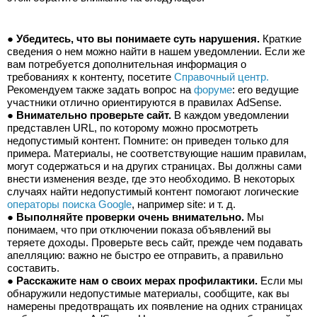
● 
Убедитесь, что вы понимаете суть нарушения.
 Краткие 
сведения о нем можно найти в нашем уведомлении. Если же 
вам потребуется дополнительная информация о 
требованиях к контенту, посетите 
Справочный центр.
Рекомендуем также задать вопрос на 
форуме
: его ведущие 
участники отлично ориентируются в правилах AdSense.
● 
Внимательно проверьте сайт.
 В каждом уведомлении 
представлен URL, по которому можно просмотреть 
недопустимый контент. Помните: он приведен только для 
примера. Материалы, не соответствующие нашим правилам, 
могут содержаться и на других страницах. Вы должны сами 
внести изменения везде, где это необходимо. В некоторых 
случаях найти недопустимый контент помогают логические 
операторы поиска Google
, например site: и т. д.
● 
Выполняйте проверки очень внимательно.
 Мы 
понимаем, что при отключении показа объявлений вы 
теряете доходы. Проверьте весь сайт, прежде чем подавать 
апелляцию: важно не быстро ее отправить, а правильно 
составить.
● 
Расскажите нам о своих мерах профилактики.
 Если мы 
обнаружили недопустимые материалы, сообщите, как вы 
намерены предотвращать их появление на одних страницах 