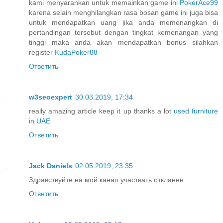
kami menyarankan untuk memainkan game ini
PokerAce99
karena selain menghilangkan rasa bosan game ini juga bisa
untuk mendapatkan uang jika anda memenangkan di
pertandingan tersebut dengan tingkat kemenangan yang
tinggi maka anda akan mendapatkan bonus silahkan
register
KudaPoker88
Ответить
w3seoexpert
30.03.2019, 17:34
really amazing article keep it up thanks a lot
used furniture
in UAE
Ответить
Jack Daniels
02.05.2019, 23:35
Здравствуйте на мой канал участвать откланен
Ответить