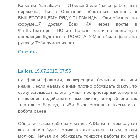
Katsuhiko Yamakawa......Я бился 3 или 4 месяца,большая
пирамида, Ты в Оновании....обратиться можешь к
ВЫШЕСТОЯЩЕМУ РЯДУ ПИРАМИДЫ...,Они обитают на
форуме...Я достал Всех ИХ через посты в
ФБ,ВК,Твиттере.....НО это Болото...как и на повторную
апелляцию будет ответ РОБОТА..У Меня были факты на
руках ,у Тебя думаю их нет
Ответить
Lallora
19.07.2015, 07:55
ну факты фактами, конкуренция большая так или
иначе... если начать с ними плотно обсуждать факты, то
сразу всплывает их этот умный проприетарный алгоритм
выявления недействительных кликов, который они так
тщательно берегут, о чём было сказано в письмах от
робота ранее.
Общение с кем-либо из команды AdSense в этом случае
как я понял будет только в один конец -ты им, а они
молчок. Нельзя им обсуждать тонкости работы их этой