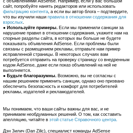
с объявлениями AdSense. Например, если у вас большой 
сайт, попробуйте нанять редакторов или использовать 
фильтрацию контента
, а если вы автор блога – подтвердите, 
что вы изучили наши 
правила в отношении содержания для 
взрослых
.
● 
Используйте примеры.
 Если мы применили санкции за 
нарушение правил в отношении содержания, укажите нам на 
спорные разделы сайта, в которых вы больше не будете 
показывать объявления AdSense. Если проблемы были 
связаны с размещением рекламы, отправьте нам пример 
исправленной страницы. В некоторых случаях вам 
потребуется отправить на проверку страницу со внедренным 
кодом AdSense, даже если показ объявлений на ней не 
выполняется.
● 
Будьте благоразумны.
 Возможно, вы не согласны с 
нашим решением применить санкции, однако оно призвано 
обеспечить безопасность и комфорт для потребителей 
рекламы, издателей и рекламодателей.
Мы понимаем, что ваши сайты важны для вас, и не 
принимаем необдуманных решений. О том, как составить 
апелляцию, читайте в 
этой статье Справочного центра.
Дэн Зилич (Dan Zilic), специалист команды AdSense