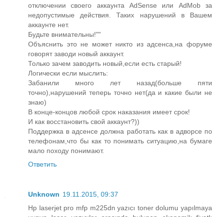
отключении своего аккаунта AdSense или AdMob за
недопустимые действия. Таких нарушений в Вашем
аккаунте нет.
Будьте внимательны!""
Объяснить это не может никто из адсенса,на форуме
говорят заводи новый аккаунт.
Только зачем заводить новый,если есть старый!
Логически если мыслить:
Забанили много лет назад(больше пяти
точно),нарушений теперь точно нет(да и какие были не
знаю)
В конце-концов любой срок наказания имеет срок!
И как восстановить свой аккаунт?))
Поддержка в адсенсе должна работать как в адворсе по
телефонам,что бы как то понимать ситуацию,на бумаге
мало походу понимают.
Ответить
Unknown
19.11.2015, 09:37
Hp laserjet pro mfp m225dn yazıcı toner dolumu yapılmaya