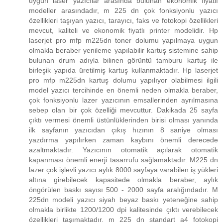
uygun laser yazıcılar arasında bulunan ekonomik fiyatlı
modeller arasındadır, m 225 dn çok fonksiyonlu yazıcı
özellikleri taşıyan yazıcı, tarayıcı, faks ve fotokopi özellikleri
mevcut, kaliteli ve ekonomik fiyatlı printer modelidir. Hp
laserjet pro mfp m225dn toner dolumu yapılmaya uygun
olmakla beraber yenileme yapılabilir kartuş sistemine sahip
bulunan drum adıyla bilinen görüntü tamburu kartuş ile
birleşik yapıda üretilmiş kartuş kullanmaktadır. Hp laserjet
pro mfp m225dn kartuş dolumu yapılıyor olabilmesi ilgili
model yazıcı tercihinde en önemli neden olmakla beraber,
çok fonksiyonlu lazer yazıcının emsallerinden ayrılmasına
sebep olan bir çok özelliği mevcuttur. Dakikada 25 sayfa
çıktı vermesi önemli üstünlüklerinden birisi olması yanında
ilk sayfanın yazıcıdan çıkış hızının 8 saniye olması
yazdırma yapılırken zaman kaybını önemli derecede
azaltmaktadır. Yazıcının otomatik açılarak otomatik
kapanması önemli enerji tasarrufu sağlamaktadır. M225 dn
lazer çok işlevli yazıcı aylık 8000 sayfaya varabilen iş yükleri
altına girebilecek kapasitede olmakla beraber, aylık
öngörülen baskı sayısı 500 - 2000 sayfa aralığındadır. M
225dn modeli yazıcı siyah beyaz baskı yeteneğine sahip
olmakla birlikte 1200/1200 dpi kalitesinde çıktı verebilecek
özellikleri taşımaktadır. m 225 dn standart a4 fotokopi