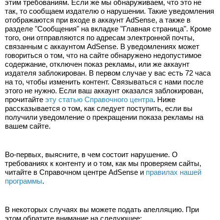
этим требованиям. Если же мы обнаруживаем, что это не 
так, то сообщаем издателю о нарушении. Такие уведомления 
отображаются при входе в аккаунт AdSense, а также в 
разделе "Сообщения" на вкладке "Главная страница". Кроме 
того, они отправляются по адресам электронной почты, 
связанным с аккаунтом AdSense. В уведомлениях может 
говориться о том, что на сайте обнаружено недопустимое 
содержание, отключен показ рекламы, или же аккаунт 
издателя заблокирован. В первом случае у вас есть 72 часа 
на то, чтобы изменить контент. Связываться с нами после 
этого не нужно. Если ваш аккаунт оказался заблокирован, 
прочитайте 
эту статью Справочного центра
. Ниже 
рассказывается о том, как следует поступить, если вы 
получили уведомление о прекращении показа рекламы на 
вашем сайте.
Во-первых, выясните, в чем состоит нарушение. О 
требованиях к контенту и о том, как мы проверяем сайты, 
читайте в Справочном центре AdSense и 
правилах нашей 
программы
.
В некоторых случаях вы можете подать апелляцию. При 
этом обратите внимание на следующее: