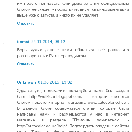
им просто наплевать. Они даже за этим официальным
блогом не следят - посмотрите, висят спам-комментарии
выше уже с августа и никто их не удаляет.
Ответить
tiamat
24.11.2014, 08:12
Воры чужих денег.с ними общаться ,всё равно что
разговаривать с Гугл переводчиком...
Ответить
Unknown
01.06.2015, 13:32
Здравствуте, подскажите пожалуйста нами был создан
блог http://well4car.blogspot.com/ , который является
блогом нашего интернет магазина www.autocolor.od.ua .
В данном блоге содержаться статьи, которые были
написаны нами и размещаются у нас в интернет
магазине в разделе "Помощь покупателю" -
http://autocolor.od.ua/help/. Подтвердить владение сайтом
могу. Также в блоге размещаются новые статьи