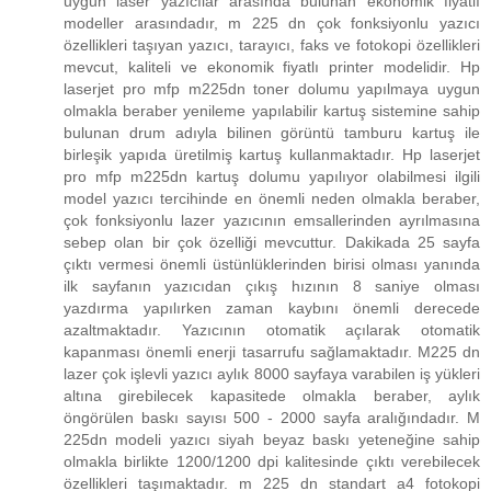
uygun laser yazıcılar arasında bulunan ekonomik fiyatlı
modeller arasındadır, m 225 dn çok fonksiyonlu yazıcı
özellikleri taşıyan yazıcı, tarayıcı, faks ve fotokopi özellikleri
mevcut, kaliteli ve ekonomik fiyatlı printer modelidir. Hp
laserjet pro mfp m225dn toner dolumu yapılmaya uygun
olmakla beraber yenileme yapılabilir kartuş sistemine sahip
bulunan drum adıyla bilinen görüntü tamburu kartuş ile
birleşik yapıda üretilmiş kartuş kullanmaktadır. Hp laserjet
pro mfp m225dn kartuş dolumu yapılıyor olabilmesi ilgili
model yazıcı tercihinde en önemli neden olmakla beraber,
çok fonksiyonlu lazer yazıcının emsallerinden ayrılmasına
sebep olan bir çok özelliği mevcuttur. Dakikada 25 sayfa
çıktı vermesi önemli üstünlüklerinden birisi olması yanında
ilk sayfanın yazıcıdan çıkış hızının 8 saniye olması
yazdırma yapılırken zaman kaybını önemli derecede
azaltmaktadır. Yazıcının otomatik açılarak otomatik
kapanması önemli enerji tasarrufu sağlamaktadır. M225 dn
lazer çok işlevli yazıcı aylık 8000 sayfaya varabilen iş yükleri
altına girebilecek kapasitede olmakla beraber, aylık
öngörülen baskı sayısı 500 - 2000 sayfa aralığındadır. M
225dn modeli yazıcı siyah beyaz baskı yeteneğine sahip
olmakla birlikte 1200/1200 dpi kalitesinde çıktı verebilecek
özellikleri taşımaktadır. m 225 dn standart a4 fotokopi