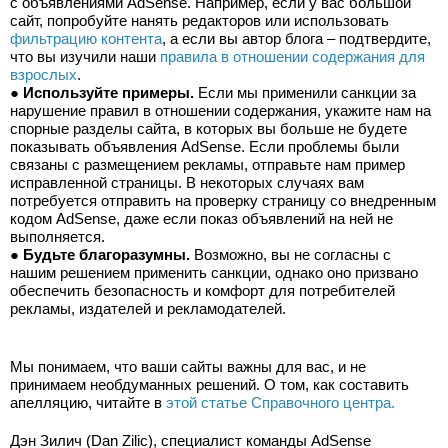
с объявлениями AdSense. Например, если у вас большой 
сайт, попробуйте нанять редакторов или использовать 
фильтрацию контента
, а если вы автор блога – подтвердите, 
что вы изучили наши 
правила в отношении содержания для 
взрослых
.
● 
Используйте примеры.
 Если мы применили санкции за 
нарушение правил в отношении содержания, укажите нам на 
спорные разделы сайта, в которых вы больше не будете 
показывать объявления AdSense. Если проблемы были 
связаны с размещением рекламы, отправьте нам пример 
исправленной страницы. В некоторых случаях вам 
потребуется отправить на проверку страницу со внедренным 
кодом AdSense, даже если показ объявлений на ней не 
выполняется.
● 
Будьте благоразумны.
 Возможно, вы не согласны с 
нашим решением применить санкции, однако оно призвано 
обеспечить безопасность и комфорт для потребителей 
рекламы, издателей и рекламодателей.
Мы понимаем, что ваши сайты важны для вас, и не 
принимаем необдуманных решений. О том, как составить 
апелляцию, читайте в 
этой статье Справочного центра.
Дэн Зилич (Dan Zilic), специалист команды AdSense