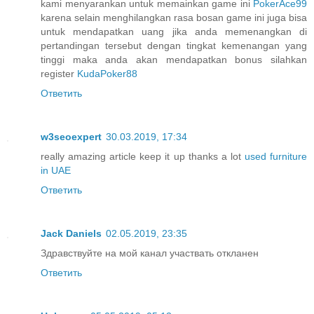
kami menyarankan untuk memainkan game ini
PokerAce99
karena selain menghilangkan rasa bosan game ini juga bisa
untuk mendapatkan uang jika anda memenangkan di
pertandingan tersebut dengan tingkat kemenangan yang
tinggi maka anda akan mendapatkan bonus silahkan
register
KudaPoker88
Ответить
w3seoexpert
30.03.2019, 17:34
really amazing article keep it up thanks a lot
used furniture
in UAE
Ответить
Jack Daniels
02.05.2019, 23:35
Здравствуйте на мой канал участвать откланен
Ответить