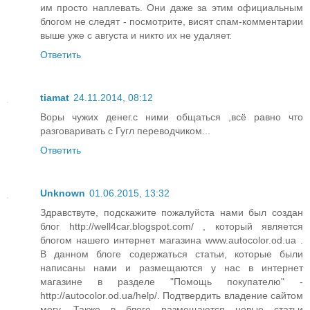
им просто наплевать. Они даже за этим официальным
блогом не следят - посмотрите, висят спам-комментарии
выше уже с августа и никто их не удаляет.
Ответить
tiamat
24.11.2014, 08:12
Воры чужих денег.с ними общаться ,всё равно что
разговаривать с Гугл переводчиком...
Ответить
Unknown
01.06.2015, 13:32
Здравствуте, подскажите пожалуйста нами был создан
блог http://well4car.blogspot.com/ , который является
блогом нашего интернет магазина www.autocolor.od.ua .
В данном блоге содержаться статьи, которые были
написаны нами и размещаются у нас в интернет
магазине в разделе "Помощь покупателю" -
http://autocolor.od.ua/help/. Подтвердить владение сайтом
могу. Также в блоге размещаются новые статьи