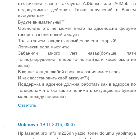
отключении своего аккаунта AdSense или AdMob за
недопустимые действия. Таких нарушений в Вашем
аккаунте нет.
Будьте внимательны!""
Объяснить это не может никто из адсенса,на форуме
говорят заводи новый аккаунт.
Только зачем заводить новый,если есть старый!
Логически если мыслить:
Забанили много лет назад(больше пяти
точно),нарушений теперь точно нет(да и какие были не
знаю)
В конце-концов любой срок наказания имеет срок!
И как восстановить свой аккаунт?))
Поддержка в адсенсе должна работать как в адворсе по
телефонам,что бы как то понимать ситуацию,на бумаге
мало походу понимают.
Ответить
Unknown
19.11.2015, 09:37
Hp laserjet pro mfp m225dn yazıcı toner dolumu yapılmaya