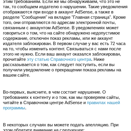
этим требованиям. Если же мы обнаруживаем, что это не 
так, то сообщаем издателю о нарушении. Такие уведомления 
отображаются при входе в аккаунт AdSense, а также в 
разделе "Сообщения" на вкладке "Главная страница". Кроме 
того, они отправляются по адресам электронной почты, 
связанным с аккаунтом AdSense. В уведомлениях может 
говориться о том, что на сайте обнаружено недопустимое 
содержание, отключен показ рекламы, или же аккаунт 
издателя заблокирован. В первом случае у вас есть 72 часа 
на то, чтобы изменить контент. Связываться с нами после 
этого не нужно. Если ваш аккаунт оказался заблокирован, 
прочитайте 
эту статью Справочного центра
. Ниже 
рассказывается о том, как следует поступить, если вы 
получили уведомление о прекращении показа рекламы на 
вашем сайте.
Во-первых, выясните, в чем состоит нарушение. О 
требованиях к контенту и о том, как мы проверяем сайты, 
читайте в Справочном центре AdSense и 
правилах нашей 
программы
.
В некоторых случаях вы можете подать апелляцию. При 
этом обратите внимание на следующее: