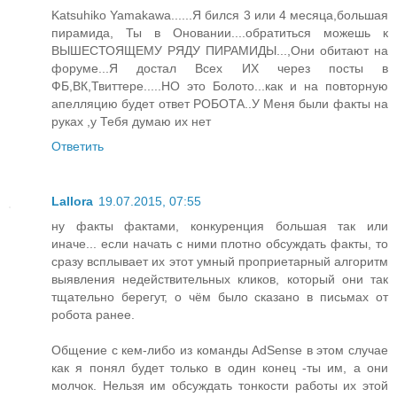
Katsuhiko Yamakawa......Я бился 3 или 4 месяца,большая
пирамида, Ты в Оновании....обратиться можешь к
ВЫШЕСТОЯЩЕМУ РЯДУ ПИРАМИДЫ...,Они обитают на
форуме...Я достал Всех ИХ через посты в
ФБ,ВК,Твиттере.....НО это Болото...как и на повторную
апелляцию будет ответ РОБОТА..У Меня были факты на
руках ,у Тебя думаю их нет
Ответить
Lallora
19.07.2015, 07:55
ну факты фактами, конкуренция большая так или
иначе... если начать с ними плотно обсуждать факты, то
сразу всплывает их этот умный проприетарный алгоритм
выявления недействительных кликов, который они так
тщательно берегут, о чём было сказано в письмах от
робота ранее.
Общение с кем-либо из команды AdSense в этом случае
как я понял будет только в один конец -ты им, а они
молчок. Нельзя им обсуждать тонкости работы их этой