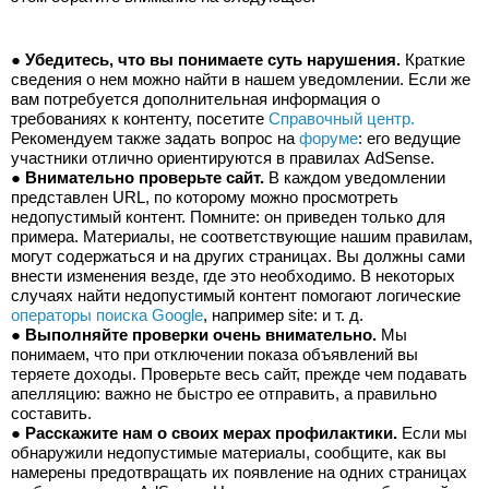
● 
Убедитесь, что вы понимаете суть нарушения.
 Краткие 
сведения о нем можно найти в нашем уведомлении. Если же 
вам потребуется дополнительная информация о 
требованиях к контенту, посетите 
Справочный центр.
Рекомендуем также задать вопрос на 
форуме
: его ведущие 
участники отлично ориентируются в правилах AdSense.
● 
Внимательно проверьте сайт.
 В каждом уведомлении 
представлен URL, по которому можно просмотреть 
недопустимый контент. Помните: он приведен только для 
примера. Материалы, не соответствующие нашим правилам, 
могут содержаться и на других страницах. Вы должны сами 
внести изменения везде, где это необходимо. В некоторых 
случаях найти недопустимый контент помогают логические 
операторы поиска Google
, например site: и т. д.
● 
Выполняйте проверки очень внимательно.
 Мы 
понимаем, что при отключении показа объявлений вы 
теряете доходы. Проверьте весь сайт, прежде чем подавать 
апелляцию: важно не быстро ее отправить, а правильно 
составить.
● 
Расскажите нам о своих мерах профилактики.
 Если мы 
обнаружили недопустимые материалы, сообщите, как вы 
намерены предотвращать их появление на одних страницах 