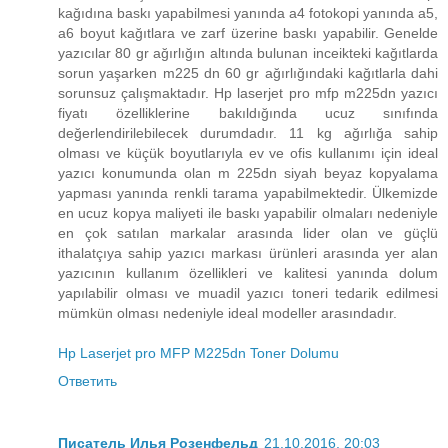
kağıdına baskı yapabilmesi yanında a4 fotokopi yanında a5,
a6 boyut kağıtlara ve zarf üzerine baskı yapabilir. Genelde
yazıcılar 80 gr ağırlığın altında bulunan inceikteki kağıtlarda
sorun yaşarken m225 dn 60 gr ağırlığındaki kağıtlarla dahi
sorunsuz çalışmaktadır. Hp laserjet pro mfp m225dn yazıcı
fiyatı özelliklerine bakıldığında ucuz sınıfında
değerlendirilebilecek durumdadır. 11 kg ağırlığa sahip
olması ve küçük boyutlarıyla ev ve ofis kullanımı için ideal
yazıcı konumunda olan m 225dn siyah beyaz kopyalama
yapması yanında renkli tarama yapabilmektedir. Ülkemizde
en ucuz kopya maliyeti ile baskı yapabilir olmaları nedeniyle
en çok satılan markalar arasında lider olan ve güçlü
ithalatçıya sahip yazıcı markası ürünleri arasında yer alan
yazıcının kullanım özellikleri ve kalitesi yanında dolum
yapılabilir olması ve muadil yazıcı toneri tedarik edilmesi
mümkün olması nedeniyle ideal modeller arasındadır.
Hp Laserjet pro MFP M225dn Toner Dolumu
Ответить
Писатель Илья Розенфельд
21.10.2016, 20:03