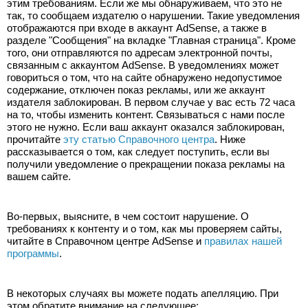
этим требованиям. Если же мы обнаруживаем, что это не 
так, то сообщаем издателю о нарушении. Такие уведомления 
отображаются при входе в аккаунт AdSense, а также в 
разделе "Сообщения" на вкладке "Главная страница". Кроме 
того, они отправляются по адресам электронной почты, 
связанным с аккаунтом AdSense. В уведомлениях может 
говориться о том, что на сайте обнаружено недопустимое 
содержание, отключен показ рекламы, или же аккаунт 
издателя заблокирован. В первом случае у вас есть 72 часа 
на то, чтобы изменить контент. Связываться с нами после 
этого не нужно. Если ваш аккаунт оказался заблокирован, 
прочитайте 
эту статью Справочного центра
. Ниже 
рассказывается о том, как следует поступить, если вы 
получили уведомление о прекращении показа рекламы на 
вашем сайте.
Во-первых, выясните, в чем состоит нарушение. О 
требованиях к контенту и о том, как мы проверяем сайты, 
читайте в Справочном центре AdSense и 
правилах нашей 
программы
.
В некоторых случаях вы можете подать апелляцию. При 
этом обратите внимание на следующее: