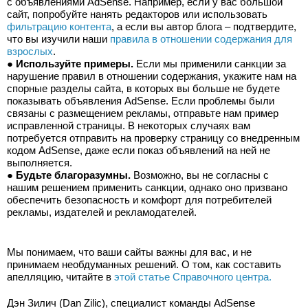
с объявлениями AdSense. Например, если у вас большой 
сайт, попробуйте нанять редакторов или использовать 
фильтрацию контента
, а если вы автор блога – подтвердите, 
что вы изучили наши 
правила в отношении содержания для 
взрослых
.
● 
Используйте примеры.
 Если мы применили санкции за 
нарушение правил в отношении содержания, укажите нам на 
спорные разделы сайта, в которых вы больше не будете 
показывать объявления AdSense. Если проблемы были 
связаны с размещением рекламы, отправьте нам пример 
исправленной страницы. В некоторых случаях вам 
потребуется отправить на проверку страницу со внедренным 
кодом AdSense, даже если показ объявлений на ней не 
выполняется.
● 
Будьте благоразумны.
 Возможно, вы не согласны с 
нашим решением применить санкции, однако оно призвано 
обеспечить безопасность и комфорт для потребителей 
рекламы, издателей и рекламодателей.
Мы понимаем, что ваши сайты важны для вас, и не 
принимаем необдуманных решений. О том, как составить 
апелляцию, читайте в 
этой статье Справочного центра.
Дэн Зилич (Dan Zilic), специалист команды AdSense