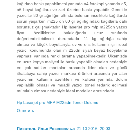
kağıdına baskı yapabilmesi yanında a4 fotokopi yanında a5,
a6 boyut kağıtlara ve zarf üzerine baskı yapabilir. Genelde
yazıcılar 80 gr ağırlığın altında bulunan inceikteki kağıtlarda
sorun yaşarken m225 dn 60 gr ağırlığındaki kağıtlarla dahi
sorunsuz çalışmaktadır. Hp laserjet pro mfp m225dn yazıcı
fiyatı özelliklerine bakıldığında ucuz sınıfında
değerlendirilebilecek durumdadır. 11 kg ağırlığa sahip
olması ve küçük boyutlarıyla ev ve ofis kullanımı için ideal
yazıcı konumunda olan m 225dn siyah beyaz kopyalama
yapması yanında renkli tarama yapabilmektedir. Ülkemizde
en ucuz kopya maliyeti ile baskı yapabilir olmaları nedeniyle
en çok satılan markalar arasında lider olan ve güçlü
ithalatçıya sahip yazıcı markası ürünleri arasında yer alan
yazıcının kullanım özellikleri ve kalitesi yanında dolum
yapılabilir olması ve muadil yazıcı toneri tedarik edilmesi
mümkün olması nedeniyle ideal modeller arasındadır.
Hp Laserjet pro MFP M225dn Toner Dolumu
Ответить
Писатель Илья Розенфельд
21.10.2016, 20:03