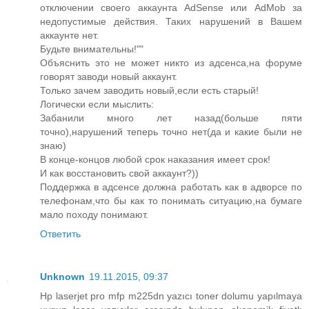
отключении своего аккаунта AdSense или AdMob за
недопустимые действия. Таких нарушений в Вашем
аккаунте нет.
Будьте внимательны!""
Объяснить это не может никто из адсенса,на форуме
говорят заводи новый аккаунт.
Только зачем заводить новый,если есть старый!
Логически если мыслить:
Забанили много лет назад(больше пяти
точно),нарушений теперь точно нет(да и какие были не
знаю)
В конце-концов любой срок наказания имеет срок!
И как восстановить свой аккаунт?))
Поддержка в адсенсе должна работать как в адворсе по
телефонам,что бы как то понимать ситуацию,на бумаге
мало походу понимают.
Ответить
Unknown
19.11.2015, 09:37
Hp laserjet pro mfp m225dn yazıcı toner dolumu yapılmaya