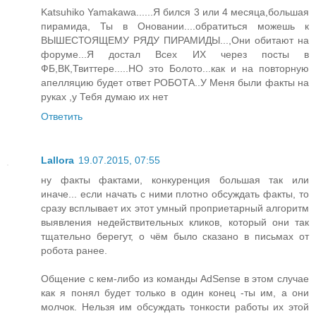
Katsuhiko Yamakawa......Я бился 3 или 4 месяца,большая
пирамида, Ты в Оновании....обратиться можешь к
ВЫШЕСТОЯЩЕМУ РЯДУ ПИРАМИДЫ...,Они обитают на
форуме...Я достал Всех ИХ через посты в
ФБ,ВК,Твиттере.....НО это Болото...как и на повторную
апелляцию будет ответ РОБОТА..У Меня были факты на
руках ,у Тебя думаю их нет
Ответить
Lallora
19.07.2015, 07:55
ну факты фактами, конкуренция большая так или
иначе... если начать с ними плотно обсуждать факты, то
сразу всплывает их этот умный проприетарный алгоритм
выявления недействительных кликов, который они так
тщательно берегут, о чём было сказано в письмах от
робота ранее.
Общение с кем-либо из команды AdSense в этом случае
как я понял будет только в один конец -ты им, а они
молчок. Нельзя им обсуждать тонкости работы их этой