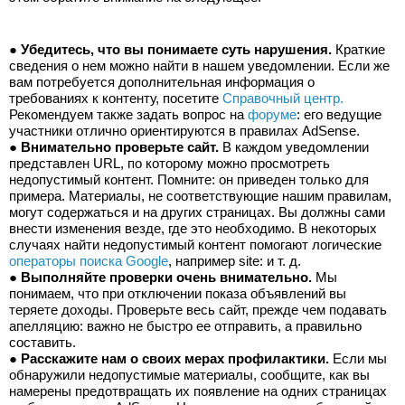
● 
Убедитесь, что вы понимаете суть нарушения.
 Краткие 
сведения о нем можно найти в нашем уведомлении. Если же 
вам потребуется дополнительная информация о 
требованиях к контенту, посетите 
Справочный центр.
Рекомендуем также задать вопрос на 
форуме
: его ведущие 
участники отлично ориентируются в правилах AdSense.
● 
Внимательно проверьте сайт.
 В каждом уведомлении 
представлен URL, по которому можно просмотреть 
недопустимый контент. Помните: он приведен только для 
примера. Материалы, не соответствующие нашим правилам, 
могут содержаться и на других страницах. Вы должны сами 
внести изменения везде, где это необходимо. В некоторых 
случаях найти недопустимый контент помогают логические 
операторы поиска Google
, например site: и т. д.
● 
Выполняйте проверки очень внимательно.
 Мы 
понимаем, что при отключении показа объявлений вы 
теряете доходы. Проверьте весь сайт, прежде чем подавать 
апелляцию: важно не быстро ее отправить, а правильно 
составить.
● 
Расскажите нам о своих мерах профилактики.
 Если мы 
обнаружили недопустимые материалы, сообщите, как вы 
намерены предотвращать их появление на одних страницах 