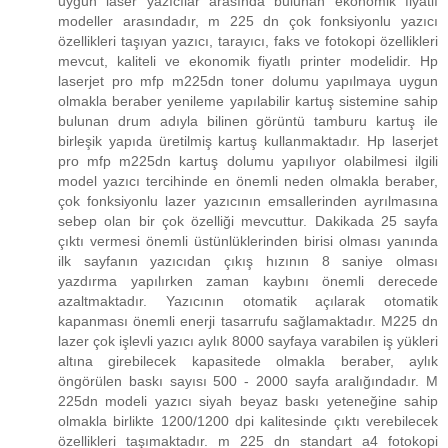
uygun laser yazıcılar arasında bulunan ekonomik fiyatlı
modeller arasındadır, m 225 dn çok fonksiyonlu yazıcı
özellikleri taşıyan yazıcı, tarayıcı, faks ve fotokopi özellikleri
mevcut, kaliteli ve ekonomik fiyatlı printer modelidir. Hp
laserjet pro mfp m225dn toner dolumu yapılmaya uygun
olmakla beraber yenileme yapılabilir kartuş sistemine sahip
bulunan drum adıyla bilinen görüntü tamburu kartuş ile
birleşik yapıda üretilmiş kartuş kullanmaktadır. Hp laserjet
pro mfp m225dn kartuş dolumu yapılıyor olabilmesi ilgili
model yazıcı tercihinde en önemli neden olmakla beraber,
çok fonksiyonlu lazer yazıcının emsallerinden ayrılmasına
sebep olan bir çok özelliği mevcuttur. Dakikada 25 sayfa
çıktı vermesi önemli üstünlüklerinden birisi olması yanında
ilk sayfanın yazıcıdan çıkış hızının 8 saniye olması
yazdırma yapılırken zaman kaybını önemli derecede
azaltmaktadır. Yazıcının otomatik açılarak otomatik
kapanması önemli enerji tasarrufu sağlamaktadır. M225 dn
lazer çok işlevli yazıcı aylık 8000 sayfaya varabilen iş yükleri
altına girebilecek kapasitede olmakla beraber, aylık
öngörülen baskı sayısı 500 - 2000 sayfa aralığındadır. M
225dn modeli yazıcı siyah beyaz baskı yeteneğine sahip
olmakla birlikte 1200/1200 dpi kalitesinde çıktı verebilecek
özellikleri taşımaktadır. m 225 dn standart a4 fotokopi