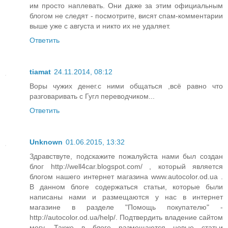
им просто наплевать. Они даже за этим официальным
блогом не следят - посмотрите, висят спам-комментарии
выше уже с августа и никто их не удаляет.
Ответить
tiamat
24.11.2014, 08:12
Воры чужих денег.с ними общаться ,всё равно что
разговаривать с Гугл переводчиком...
Ответить
Unknown
01.06.2015, 13:32
Здравствуте, подскажите пожалуйста нами был создан
блог http://well4car.blogspot.com/ , который является
блогом нашего интернет магазина www.autocolor.od.ua .
В данном блоге содержаться статьи, которые были
написаны нами и размещаются у нас в интернет
магазине в разделе "Помощь покупателю" -
http://autocolor.od.ua/help/. Подтвердить владение сайтом
могу. Также в блоге размещаются новые статьи