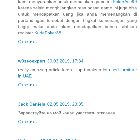
kami menyarankan untuk memainkan game ini
PokerAce99
karena selain menghilangkan rasa bosan game ini juga bisa
untuk mendapatkan uang jika anda memenangkan di
pertandingan tersebut dengan tingkat kemenangan yang
tinggi maka anda akan mendapatkan bonus silahkan
register
KudaPoker88
Ответить
w3seoexpert
30.03.2019, 17:34
really amazing article keep it up thanks a lot
used furniture
in UAE
Ответить
Jack Daniels
02.05.2019, 23:35
Здравствуйте на мой канал участвать откланен
Ответить