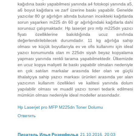
kağıdına baskı yapabilmesi yanında a4 fotokopi yanında a5,
a6 boyut kağıtlara ve zarf üzerine baskı yapabilir. Genelde
yazıcılar 80 gr ağırlığın altında bulunan inceikteki kağıtlarda
sorun yaşarken m225 dn 60 gr ağırlığındaki kağıtlarla dahi
sorunsuz çalışmaktadır. Hp laserjet pro mfp m225dn yazıcı
fiyatı özelliklerine bakıldığında ucuz sınıfında
değerlendirilebilecek durumdadır. 11 kg ağırlığa sahip
olması ve küçük boyutlarıyla ev ve ofis kullanımı için ideal
yazıcı konumunda olan m 225dn siyah beyaz kopyalama
yapması yanında renkli tarama yapabilmektedir. Ülkemizde
en ucuz kopya maliyeti ile baskı yapabilir olmaları nedeniyle
en çok satılan markalar arasında lider olan ve güçlü
ithalatçıya sahip yazıcı markası ürünleri arasında yer alan
yazıcının kullanım özellikleri ve kalitesi yanında dolum
yapılabilir olması ve muadil yazıcı toneri tedarik edilmesi
mümkün olması nedeniyle ideal modeller arasındadır.
Hp Laserjet pro MFP M225dn Toner Dolumu
Ответить
Писатель Илья Розенфельд
21.10.2016, 20:03