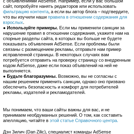
с объявлениями AdSense. Например, если у вас большой 
сайт, попробуйте нанять редакторов или использовать 
фильтрацию контента
, а если вы автор блога – подтвердите, 
что вы изучили наши 
правила в отношении содержания для 
взрослых
.
● 
Используйте примеры.
 Если мы применили санкции за 
нарушение правил в отношении содержания, укажите нам на 
спорные разделы сайта, в которых вы больше не будете 
показывать объявления AdSense. Если проблемы были 
связаны с размещением рекламы, отправьте нам пример 
исправленной страницы. В некоторых случаях вам 
потребуется отправить на проверку страницу со внедренным 
кодом AdSense, даже если показ объявлений на ней не 
выполняется.
● 
Будьте благоразумны.
 Возможно, вы не согласны с 
нашим решением применить санкции, однако оно призвано 
обеспечить безопасность и комфорт для потребителей 
рекламы, издателей и рекламодателей.
Мы понимаем, что ваши сайты важны для вас, и не 
принимаем необдуманных решений. О том, как составить 
апелляцию, читайте в 
этой статье Справочного центра.
Дэн Зилич (Dan Zilic), специалист команды AdSense