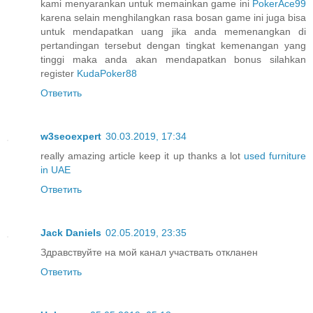
kami menyarankan untuk memainkan game ini
PokerAce99
karena selain menghilangkan rasa bosan game ini juga bisa
untuk mendapatkan uang jika anda memenangkan di
pertandingan tersebut dengan tingkat kemenangan yang
tinggi maka anda akan mendapatkan bonus silahkan
register
KudaPoker88
Ответить
w3seoexpert
30.03.2019, 17:34
really amazing article keep it up thanks a lot
used furniture
in UAE
Ответить
Jack Daniels
02.05.2019, 23:35
Здравствуйте на мой канал участвать откланен
Ответить