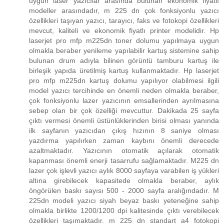
uygun laser yazıcılar arasında bulunan ekonomik fiyatlı
modeller arasındadır, m 225 dn çok fonksiyonlu yazıcı
özellikleri taşıyan yazıcı, tarayıcı, faks ve fotokopi özellikleri
mevcut, kaliteli ve ekonomik fiyatlı printer modelidir. Hp
laserjet pro mfp m225dn toner dolumu yapılmaya uygun
olmakla beraber yenileme yapılabilir kartuş sistemine sahip
bulunan drum adıyla bilinen görüntü tamburu kartuş ile
birleşik yapıda üretilmiş kartuş kullanmaktadır. Hp laserjet
pro mfp m225dn kartuş dolumu yapılıyor olabilmesi ilgili
model yazıcı tercihinde en önemli neden olmakla beraber,
çok fonksiyonlu lazer yazıcının emsallerinden ayrılmasına
sebep olan bir çok özelliği mevcuttur. Dakikada 25 sayfa
çıktı vermesi önemli üstünlüklerinden birisi olması yanında
ilk sayfanın yazıcıdan çıkış hızının 8 saniye olması
yazdırma yapılırken zaman kaybını önemli derecede
azaltmaktadır. Yazıcının otomatik açılarak otomatik
kapanması önemli enerji tasarrufu sağlamaktadır. M225 dn
lazer çok işlevli yazıcı aylık 8000 sayfaya varabilen iş yükleri
altına girebilecek kapasitede olmakla beraber, aylık
öngörülen baskı sayısı 500 - 2000 sayfa aralığındadır. M
225dn modeli yazıcı siyah beyaz baskı yeteneğine sahip
olmakla birlikte 1200/1200 dpi kalitesinde çıktı verebilecek
özellikleri taşımaktadır. m 225 dn standart a4 fotokopi