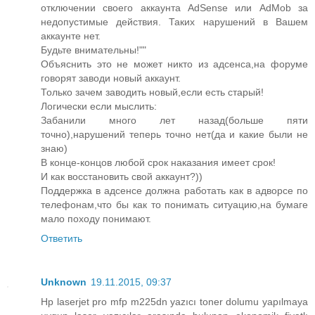
отключении своего аккаунта AdSense или AdMob за
недопустимые действия. Таких нарушений в Вашем
аккаунте нет.
Будьте внимательны!""
Объяснить это не может никто из адсенса,на форуме
говорят заводи новый аккаунт.
Только зачем заводить новый,если есть старый!
Логически если мыслить:
Забанили много лет назад(больше пяти
точно),нарушений теперь точно нет(да и какие были не
знаю)
В конце-концов любой срок наказания имеет срок!
И как восстановить свой аккаунт?))
Поддержка в адсенсе должна работать как в адворсе по
телефонам,что бы как то понимать ситуацию,на бумаге
мало походу понимают.
Ответить
Unknown
19.11.2015, 09:37
Hp laserjet pro mfp m225dn yazıcı toner dolumu yapılmaya