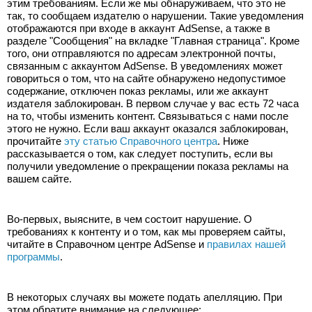
этим требованиям. Если же мы обнаруживаем, что это не 
так, то сообщаем издателю о нарушении. Такие уведомления 
отображаются при входе в аккаунт AdSense, а также в 
разделе "Сообщения" на вкладке "Главная страница". Кроме 
того, они отправляются по адресам электронной почты, 
связанным с аккаунтом AdSense. В уведомлениях может 
говориться о том, что на сайте обнаружено недопустимое 
содержание, отключен показ рекламы, или же аккаунт 
издателя заблокирован. В первом случае у вас есть 72 часа 
на то, чтобы изменить контент. Связываться с нами после 
этого не нужно. Если ваш аккаунт оказался заблокирован, 
прочитайте 
эту статью Справочного центра
. Ниже 
рассказывается о том, как следует поступить, если вы 
получили уведомление о прекращении показа рекламы на 
вашем сайте.
Во-первых, выясните, в чем состоит нарушение. О 
требованиях к контенту и о том, как мы проверяем сайты, 
читайте в Справочном центре AdSense и 
правилах нашей 
программы
.
В некоторых случаях вы можете подать апелляцию. При 
этом обратите внимание на следующее: