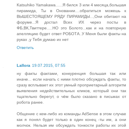
Katsuhiko Yamakawa......Я бился 3 или 4 месяца,большая
пирамида, Ты в Оновании....обратиться можешь к
ВЫШЕСТОЯЩЕМУ РЯДУ ПИРАМИДЫ...,Они обитают на
форуме...Я достал Всех ИХ через посты в
ФБ,ВК,Твиттере.....НО это Болото...как и на повторную
апелляцию будет ответ РОБОТА..У Меня были факты на
руках ,у Тебя думаю их нет
Ответить
Lallora
19.07.2015, 07:55
ну факты фактами, конкуренция большая так или
иначе... если начать с ними плотно обсуждать факты, то
сразу всплывает их этот умный проприетарный алгоритм
выявления недействительных кликов, который они так
тщательно берегут, о чём было сказано в письмах от
робота ранее.
Общение с кем-либо из команды AdSense в этом случае
как я понял будет только в один конец -ты им, а они
молчок. Нельзя им обсуждать тонкости работы их этой