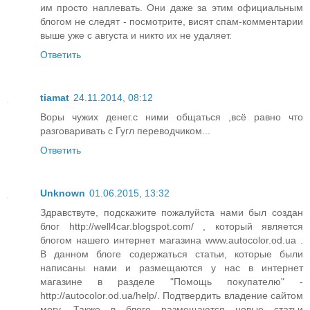
им просто наплевать. Они даже за этим официальным
блогом не следят - посмотрите, висят спам-комментарии
выше уже с августа и никто их не удаляет.
Ответить
tiamat
24.11.2014, 08:12
Воры чужих денег.с ними общаться ,всё равно что
разговаривать с Гугл переводчиком...
Ответить
Unknown
01.06.2015, 13:32
Здравствуте, подскажите пожалуйста нами был создан
блог http://well4car.blogspot.com/ , который является
блогом нашего интернет магазина www.autocolor.od.ua .
В данном блоге содержаться статьи, которые были
написаны нами и размещаются у нас в интернет
магазине в разделе "Помощь покупателю" -
http://autocolor.od.ua/help/. Подтвердить владение сайтом
могу. Также в блоге размещаются новые статьи