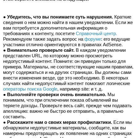
● 
Убедитесь, что вы понимаете суть нарушения.
 Краткие 
сведения о нем можно найти в нашем уведомлении. Если же 
вам потребуется дополнительная информация о 
требованиях к контенту, посетите 
Справочный центр.
Рекомендуем также задать вопрос на 
форуме
: его ведущие 
участники отлично ориентируются в правилах AdSense.
● 
Внимательно проверьте сайт.
 В каждом уведомлении 
представлен URL, по которому можно просмотреть 
недопустимый контент. Помните: он приведен только для 
примера. Материалы, не соответствующие нашим правилам, 
могут содержаться и на других страницах. Вы должны сами 
внести изменения везде, где это необходимо. В некоторых 
случаях найти недопустимый контент помогают логические 
операторы поиска Google
, например site: и т. д.
● 
Выполняйте проверки очень внимательно.
 Мы 
понимаем, что при отключении показа объявлений вы 
теряете доходы. Проверьте весь сайт, прежде чем подавать 
апелляцию: важно не быстро ее отправить, а правильно 
составить.
● 
Расскажите нам о своих мерах профилактики.
 Если мы 
обнаружили недопустимые материалы, сообщите, как вы 
намерены предотвращать их появление на одних страницах 