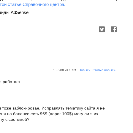
той статье Справочного центра.
оманды AdSense
1 – 200 из 1093
Новые›
Самые новые»
е работает.
 тоже заблокирован. Исправлять тематику сайта я не
еня на балансе есть 96$ (порог 100$) могу ли я их
оту с системой?