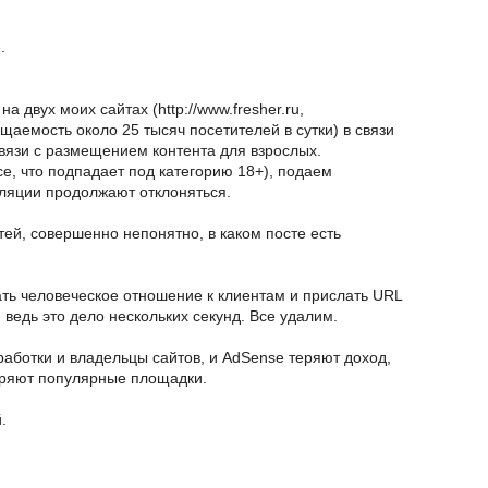
.
 двух моих сайтах (http://www.fresher.ru,
сещаемость около 25 тысяч посетителей в сутки) в связи
вязи с размещением контента для взрослых.
все, что подпадает под категорию 18+), подаем
ляции продолжают отклоняться.
тей, совершенно непонятно, в каком посте есть
ть человеческое отношение к клиентам и прислать URL
- ведь это дело нескольких секунд. Все удалим.
работки и владельцы сайтов, и AdSense теряют доход,
еряют популярные площадки.
.