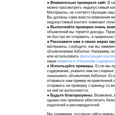
● 
Внимательно проверьте сайт.
 В к
можно просмотреть недопустимый конт
Материалы, не соответствующие нашим
Вы должны сами внести изменения вез
недопустимый контент помогают логи
● 
Выполняйте проверки очень вни
объявлений вы теряете доходы. Прове
не быстро ее отправить, а правильно 
● 
Расскажите нам о своих мерах пр
материалы, сообщите, как вы намерен
объявлениями AdSense. Например, есл
или использовать 
фильтрацию контен
наши 
правила в отношении содержан
● 
Используйте примеры.
 Если мы п
содержания, укажите нам на спорные 
показывать объявления AdSense. Есл
отправьте нам пример исправленной с
отправить на проверку страницу со в
на ней не выполняется.
● 
Будьте благоразумны.
 Возможно, 
однако оно призвано обеспечить безо
издателей и рекламодателей.
Мы понимаем, что ваши сайты важны 