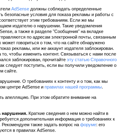
атели 
AdSense
 должны соблюдать определенные 
ь безопасные условия для показа рекламы и работы с 
соответствует этим требованиям. Если же мы 
общаем издателю о нарушении. Такие уведомления 
Sense, а также в разделе "Сообщения" на вкладке 
отправляются по адресам электронной почты, связанным 
может говориться о том, что на сайте обнаружено 
оказ рекламы, или же аккаунт издателя заблокирован. 
а то, чтобы изменить контент. Связываться с нами после 
зался заблокирован, прочитайте 
эту статью Справочного 
как следует поступить, если вы получили уведомление о 
м сайте.
арушение. О требованиях к контенту и о том, как мы 
ом центре AdSense и 
правилах нашей программы
.
ь апелляцию. При этом обратите внимание на 
ь нарушения.
 Краткие сведения о нем можно найти в 
ребуется дополнительная информация о требованиях к 
.
 Рекомендуем также задать вопрос на 
форуме
: его 
уются в правилах AdSense.