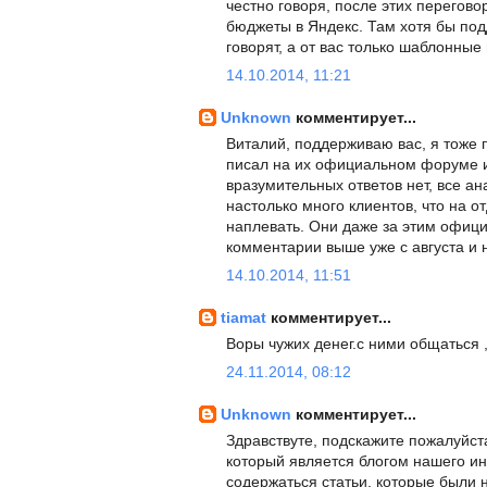
честно говоря, после этих перегов
бюджеты в Яндекс. Там хотя бы по
говорят, а от вас только шаблонные
14.10.2014, 11:21
Unknown
комментирует...
Виталий, поддерживаю вас, я тоже 
писал на их официальном форуме и
вразумительных ответов нет, все а
настолько много клиентов, что на о
наплевать. Они даже за этим офици
комментарии выше уже с августа и н
14.10.2014, 11:51
tiamat
комментирует...
Воры чужих денег.с ними общаться ,
24.11.2014, 08:12
Unknown
комментирует...
Здравствуте, подскажите пожалуйста 
который является блогом нашего инт
содержаться статьи, которые были 