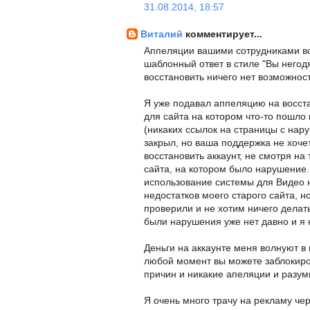
31.08.2014, 18:57
Виталий
комментирует...
Аппеляции вашими сотрудниками вс
шаблонный ответ в стиле "Вы негод
восстановить ничего нет возможност
Я уже подавал аппеляцию на восста
для сайта на котором что-то пошло н
(никаких ссылок на страницы с нар
закрыл, но ваша поддержка не хочет
восстановить аккаунт, не смотря на 
сайта, на котором было нарушение.
использование системы для Видео 
недостатков моего старого сайта, н
проверили и не хотим ничего делать
были нарушения уже нет давно и я 
Деньги на аккаунте меня волнуют в
любой момент вы можете заблокиров
причин и никакие апеляции и разум
Я очень много трачу на рекламу чер