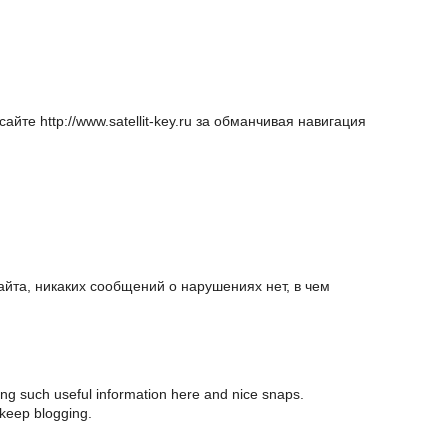
йте http://www.satellit-key.ru за обманчивая навигация
айта, никаких сообщений о нарушениях нет, в чем
ring such useful information here and nice snaps.
 keep blogging.