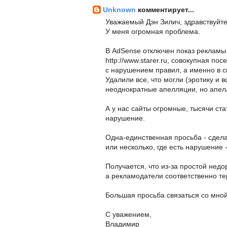
Unknown
комментирует...
Уважаемый Дэн Зилич, здравствуйте
У меня огромная проблема.
В AdSense отключен показ рекламы на
http://www.starer.ru, совокупная по
с нарушением правил, а именно в с
Удалили все, что могли (эротику и 
неоднократные апелляции, но апел
А у нас сайты огромные, тысячи ста
нарушение.
Одна-единственная просьба - сдела
или несколько, где есть нарушение 
Получается, что из-за простой недо
а рекламодатели соответственно т
Большая просьба связаться со мной
С уважением,
Владимир