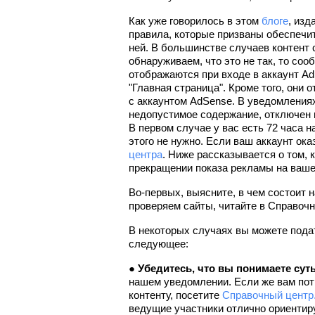
Как уже говорилось в этом 
блоге
, изд
правила, которые призваны обеспечит
ней. В большинстве случаев контент 
обнаруживаем, что это не так, то со
отображаются при входе в аккаунт Ad
"Главная страница". Кроме того, они 
с аккаунтом AdSense. В уведомлениях 
недопустимое содержание, отключен п
В первом случае у вас есть 72 часа н
этого не нужно. Если ваш аккаунт ока
центра
. Ниже рассказывается о том, 
прекращении показа рекламы на ваше
Во-первых, выясните, в чем состоит н
проверяем сайты, читайте в Справочн
В некоторых случаях вы можете подат
следующее:
● 
Убедитесь, что вы понимаете сут
нашем уведомлении. Если же вам пот
контенту, посетите 
Справочный центр
ведущие участники отлично ориентир