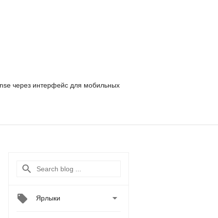
nse
через интерфейс для мобильных

Ярлыки