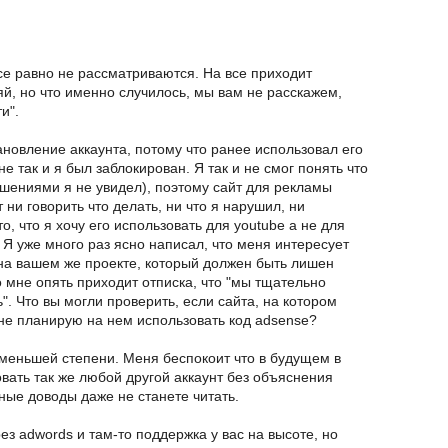
е равно не рассматриваются. На все приходит
яй, но что именно случилось, мы вам не расскажем,
и".
новление аккаунта, потому что ранее использовал его
е так и я был заблокирован. Я так и не смог понять что
ушениями я не увидел), поэтому сайт для рекламы
 ни говорить что делать, ни что я нарушил, ни
то, что я хочу его использовать для youtube а не для
 Я уже много раз ясно написал, что меня интересует
на вашем же проекте, который должен быть лишен
о мне опять приходит отписка, что "мы тщательно
". Что вы могли проверить, если сайта, на котором
не планирую на нем использовать код adsense?
 меньшей степени. Меня беспокоит что в будущем в
ать так же любой другой аккаунт без объяснения
ные доводы даже не станете читать.
ез adwords и там-то поддержка у вас на высоте, но