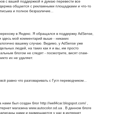
оров с вашей поддержкой я думаю перевести все
ддержка общается с рекламными площадками и что-то
 письма и полное безразличие...
перехожу в Яндекс. Я обращался в поддержку AdSense,
 здесь мой комментарий выше - никаких
налогично вашему случаю. Видимо, у AdSense уже
тдельных людей, на таких как я и вы, им просто
альным блогом не следят - посмотрите, висят спам-
икто их не удаляет.
всё равно что разговаривать с Гугл переводчиком...
нами был создан блог http://well4car.blogspot.com/ ,
ернет магазина www.autocolor.od.ua . В данном блоге
написаны нами и размещаются у нас в интернет