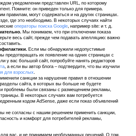
аждом уведомлении представлен URL, по которому 
ент. Помните: он приведен только для примера. 
 правилам, могут содержаться и на других страницах. 
де, где это необходимо. В некоторых случаях найти 
ческие 
операторы поиска Google
, например site: и т. д.
мательно.
 Мы понимаем, что при отключении показа 
рьте весь сайт, прежде чем подавать апелляцию: важно 
составить.
офилактики.
 Если мы обнаружили недопустимые 
ы предотвращать их появление на одних страницах с 
и у вас большой сайт, попробуйте нанять редакторов 
та
, а если вы автор блога – подтвердите, что вы изучили 
ия для взрослых
.
рименили санкции за нарушение правил в отношении 
разделы сайта, в которых вы больше не будете 
и проблемы были связаны с размещением рекламы, 
траницы. В некоторых случаях вам потребуется 
недренным кодом AdSense, даже если показ объявлений 
вы не согласны с нашим решением применить санкции, 
пасность и комфорт для потребителей рекламы, 
для вас, и не принимаем необдуманных решений. О том, 