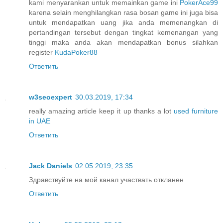
kami menyarankan untuk memainkan game ini
PokerAce99
karena selain menghilangkan rasa bosan game ini juga bisa
untuk mendapatkan uang jika anda memenangkan di
pertandingan tersebut dengan tingkat kemenangan yang
tinggi maka anda akan mendapatkan bonus silahkan
register
KudaPoker88
Ответить
w3seoexpert
30.03.2019, 17:34
really amazing article keep it up thanks a lot
used furniture
in UAE
Ответить
Jack Daniels
02.05.2019, 23:35
Здравствуйте на мой канал участвать откланен
Ответить