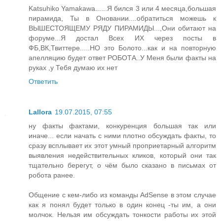
Katsuhiko Yamakawa......Я бился 3 или 4 месяца,большая
пирамида, Ты в Оновании....обратиться можешь к
ВЫШЕСТОЯЩЕМУ РЯДУ ПИРАМИДЫ...,Они обитают на
форуме...Я достал Всех ИХ через посты в
ФБ,ВК,Твиттере.....НО это Болото...как и на повторную
апелляцию будет ответ РОБОТА..У Меня были факты на
руках ,у Тебя думаю их нет
Ответить
Lallora
19.07.2015, 07:55
ну факты фактами, конкуренция большая так или
иначе... если начать с ними плотно обсуждать факты, то
сразу всплывает их этот умный проприетарный алгоритм
выявления недействительных кликов, который они так
тщательно берегут, о чём было сказано в письмах от
робота ранее.
Общение с кем-либо из команды AdSense в этом случае
как я понял будет только в один конец -ты им, а они
молчок. Нельзя им обсуждать тонкости работы их этой