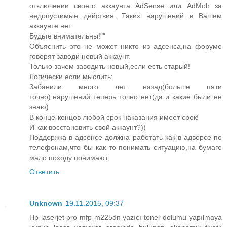
отключении своего аккаунта AdSense или AdMob за
недопустимые действия. Таких нарушений в Вашем
аккаунте нет.
Будьте внимательны!""
Объяснить это не может никто из адсенса,на форуме
говорят заводи новый аккаунт.
Только зачем заводить новый,если есть старый!
Логически если мыслить:
Забанили много лет назад(больше пяти
точно),нарушений теперь точно нет(да и какие были не
знаю)
В конце-концов любой срок наказания имеет срок!
И как восстановить свой аккаунт?))
Поддержка в адсенсе должна работать как в адворсе по
телефонам,что бы как то понимать ситуацию,на бумаге
мало походу понимают.
Ответить
Unknown
19.11.2015, 09:37
Hp laserjet pro mfp m225dn yazıcı toner dolumu yapılmaya