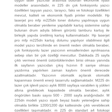
uygun laser yazıcılar arasında bulunan ekonomik fiyatlı
modeller arasındadır, m 225 dn çok fonksiyonlu yazıcı
özellikleri taşıyan yazıcı, tarayıcı, faks ve fotokopi özellikleri
mevcut, kaliteli ve ekonomik fiyatlı printer modelidir. Hp
laserjet pro mfp m225dn toner dolumu yapılmaya uygun
olmakla beraber yenileme yapılabilir kartuş sistemine sahip
bulunan drum adıyla bilinen görüntü tamburu kartuş ile
birleşik yapıda üretilmiş kartuş kullanmaktadır. Hp laserjet
pro mfp m225dn kartuş dolumu yapılıyor olabilmesi ilgili
model yazıcı tercihinde en önemli neden olmakla beraber,
çok fonksiyonlu lazer yazıcının emsallerinden ayrılmasına
sebep olan bir çok özelliği mevcuttur. Dakikada 25 sayfa
çıktı vermesi önemli üstünlüklerinden birisi olması yanında
ilk sayfanın yazıcıdan çıkış hızının 8 saniye olması
yazdırma yapılırken zaman kaybını önemli derecede
azaltmaktadır. Yazıcının otomatik açılarak otomatik
kapanması önemli enerji tasarrufu sağlamaktadır. M225 dn
lazer çok işlevli yazıcı aylık 8000 sayfaya varabilen iş yükleri
altına girebilecek kapasitede olmakla beraber, aylık
öngörülen baskı sayısı 500 - 2000 sayfa aralığındadır. M
225dn modeli yazıcı siyah beyaz baskı yeteneğine sahip
olmakla birlikte 1200/1200 dpi kalitesinde çıktı verebilecek
özellikleri taşımaktadır. m 225 dn standart a4 fotokopi