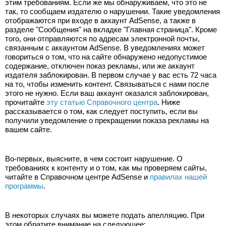
этим требованиям. Если же мы обнаруживаем, что это не 
так, то сообщаем издателю о нарушении. Такие уведомления 
отображаются при входе в аккаунт AdSense, а также в 
разделе "Сообщения" на вкладке "Главная страница". Кроме 
того, они отправляются по адресам электронной почты, 
связанным с аккаунтом AdSense. В уведомлениях может 
говориться о том, что на сайте обнаружено недопустимое 
содержание, отключен показ рекламы, или же аккаунт 
издателя заблокирован. В первом случае у вас есть 72 часа 
на то, чтобы изменить контент. Связываться с нами после 
этого не нужно. Если ваш аккаунт оказался заблокирован, 
прочитайте 
эту статью Справочного центра
. Ниже 
рассказывается о том, как следует поступить, если вы 
получили уведомление о прекращении показа рекламы на 
вашем сайте.
Во-первых, выясните, в чем состоит нарушение. О 
требованиях к контенту и о том, как мы проверяем сайты, 
читайте в Справочном центре AdSense и 
правилах нашей 
программы
.
В некоторых случаях вы можете подать апелляцию. При 
этом обратите внимание на следующее: