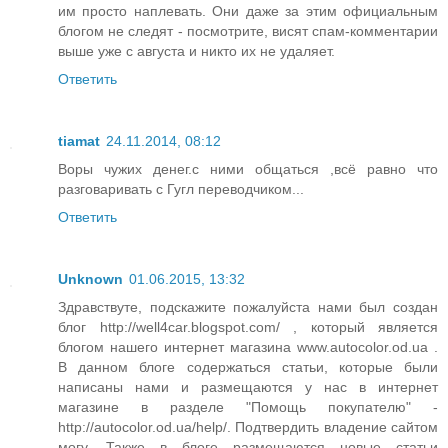
им просто наплевать. Они даже за этим официальным
блогом не следят - посмотрите, висят спам-комментарии
выше уже с августа и никто их не удаляет.
Ответить
tiamat
24.11.2014, 08:12
Воры чужих денег.с ними общаться ,всё равно что
разговаривать с Гугл переводчиком...
Ответить
Unknown
01.06.2015, 13:32
Здравствуте, подскажите пожалуйста нами был создан
блог http://well4car.blogspot.com/ , который является
блогом нашего интернет магазина www.autocolor.od.ua .
В данном блоге содержаться статьи, которые были
написаны нами и размещаются у нас в интернет
магазине в разделе "Помощь покупателю" -
http://autocolor.od.ua/help/. Подтвердить владение сайтом
могу. Также в блоге размещаются новые статьи