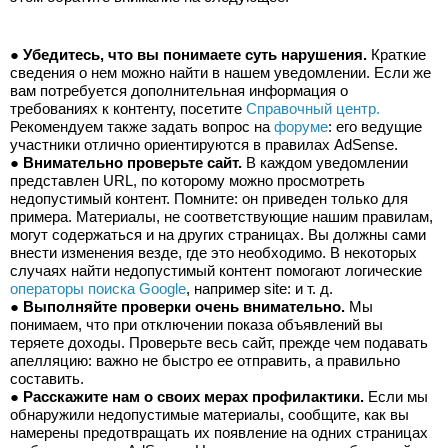
● 
Убедитесь, что вы понимаете суть нарушения.
 Краткие 
сведения о нем можно найти в нашем уведомлении. Если же 
вам потребуется дополнительная информация о 
требованиях к контенту, посетите 
Справочный центр.
Рекомендуем также задать вопрос на 
форуме
: его ведущие 
участники отлично ориентируются в правилах AdSense.
● 
Внимательно проверьте сайт.
 В каждом уведомлении 
представлен URL, по которому можно просмотреть 
недопустимый контент. Помните: он приведен только для 
примера. Материалы, не соответствующие нашим правилам, 
могут содержаться и на других страницах. Вы должны сами 
внести изменения везде, где это необходимо. В некоторых 
случаях найти недопустимый контент помогают логические 
операторы поиска Google
, например site: и т. д.
● 
Выполняйте проверки очень внимательно.
 Мы 
понимаем, что при отключении показа объявлений вы 
теряете доходы. Проверьте весь сайт, прежде чем подавать 
апелляцию: важно не быстро ее отправить, а правильно 
составить.
● 
Расскажите нам о своих мерах профилактики.
 Если мы 
обнаружили недопустимые материалы, сообщите, как вы 
намерены предотвращать их появление на одних страницах 