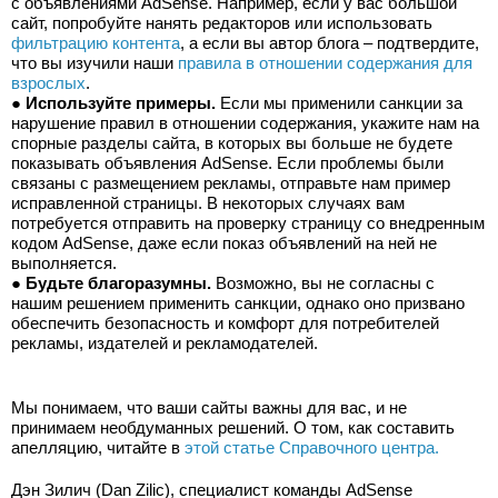
с объявлениями AdSense. Например, если у вас большой 
сайт, попробуйте нанять редакторов или использовать 
фильтрацию контента
, а если вы автор блога – подтвердите, 
что вы изучили наши 
правила в отношении содержания для 
взрослых
.
● 
Используйте примеры.
 Если мы применили санкции за 
нарушение правил в отношении содержания, укажите нам на 
спорные разделы сайта, в которых вы больше не будете 
показывать объявления AdSense. Если проблемы были 
связаны с размещением рекламы, отправьте нам пример 
исправленной страницы. В некоторых случаях вам 
потребуется отправить на проверку страницу со внедренным 
кодом AdSense, даже если показ объявлений на ней не 
выполняется.
● 
Будьте благоразумны.
 Возможно, вы не согласны с 
нашим решением применить санкции, однако оно призвано 
обеспечить безопасность и комфорт для потребителей 
рекламы, издателей и рекламодателей.
Мы понимаем, что ваши сайты важны для вас, и не 
принимаем необдуманных решений. О том, как составить 
апелляцию, читайте в 
этой статье Справочного центра.
Дэн Зилич (Dan Zilic), специалист команды AdSense