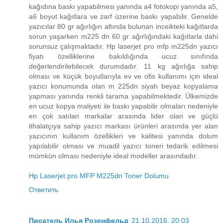
kağıdına baskı yapabilmesi yanında a4 fotokopi yanında a5,
a6 boyut kağıtlara ve zarf üzerine baskı yapabilir. Genelde
yazıcılar 80 gr ağırlığın altında bulunan inceikteki kağıtlarda
sorun yaşarken m225 dn 60 gr ağırlığındaki kağıtlarla dahi
sorunsuz çalışmaktadır. Hp laserjet pro mfp m225dn yazıcı
fiyatı özelliklerine bakıldığında ucuz sınıfında
değerlendirilebilecek durumdadır. 11 kg ağırlığa sahip
olması ve küçük boyutlarıyla ev ve ofis kullanımı için ideal
yazıcı konumunda olan m 225dn siyah beyaz kopyalama
yapması yanında renkli tarama yapabilmektedir. Ülkemizde
en ucuz kopya maliyeti ile baskı yapabilir olmaları nedeniyle
en çok satılan markalar arasında lider olan ve güçlü
ithalatçıya sahip yazıcı markası ürünleri arasında yer alan
yazıcının kullanım özellikleri ve kalitesi yanında dolum
yapılabilir olması ve muadil yazıcı toneri tedarik edilmesi
mümkün olması nedeniyle ideal modeller arasındadır.
Hp Laserjet pro MFP M225dn Toner Dolumu
Ответить
Писатель Илья Розенфельд
21.10.2016, 20:03