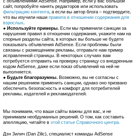
с объявлениями AdSense. Например, если у вас большой 
сайт, попробуйте нанять редакторов или использовать 
фильтрацию контента
, а если вы автор блога – подтвердите, 
что вы изучили наши 
правила в отношении содержания для 
взрослых
.
● 
Используйте примеры.
 Если мы применили санкции за 
нарушение правил в отношении содержания, укажите нам на 
спорные разделы сайта, в которых вы больше не будете 
показывать объявления AdSense. Если проблемы были 
связаны с размещением рекламы, отправьте нам пример 
исправленной страницы. В некоторых случаях вам 
потребуется отправить на проверку страницу со внедренным 
кодом AdSense, даже если показ объявлений на ней не 
выполняется.
● 
Будьте благоразумны.
 Возможно, вы не согласны с 
нашим решением применить санкции, однако оно призвано 
обеспечить безопасность и комфорт для потребителей 
рекламы, издателей и рекламодателей.
Мы понимаем, что ваши сайты важны для вас, и не 
принимаем необдуманных решений. О том, как составить 
апелляцию, читайте в 
этой статье Справочного центра.
Дэн Зилич (Dan Zilic), специалист команды AdSense