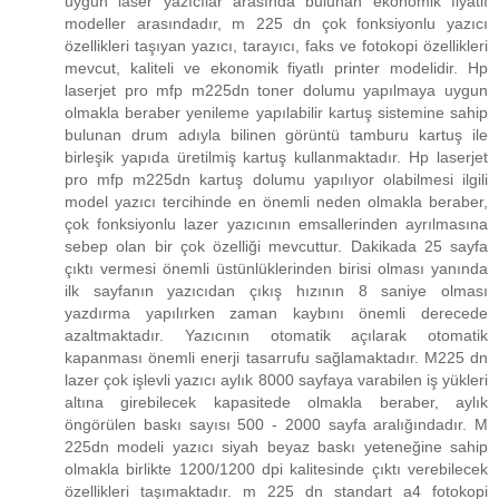
uygun laser yazıcılar arasında bulunan ekonomik fiyatlı
modeller arasındadır, m 225 dn çok fonksiyonlu yazıcı
özellikleri taşıyan yazıcı, tarayıcı, faks ve fotokopi özellikleri
mevcut, kaliteli ve ekonomik fiyatlı printer modelidir. Hp
laserjet pro mfp m225dn toner dolumu yapılmaya uygun
olmakla beraber yenileme yapılabilir kartuş sistemine sahip
bulunan drum adıyla bilinen görüntü tamburu kartuş ile
birleşik yapıda üretilmiş kartuş kullanmaktadır. Hp laserjet
pro mfp m225dn kartuş dolumu yapılıyor olabilmesi ilgili
model yazıcı tercihinde en önemli neden olmakla beraber,
çok fonksiyonlu lazer yazıcının emsallerinden ayrılmasına
sebep olan bir çok özelliği mevcuttur. Dakikada 25 sayfa
çıktı vermesi önemli üstünlüklerinden birisi olması yanında
ilk sayfanın yazıcıdan çıkış hızının 8 saniye olması
yazdırma yapılırken zaman kaybını önemli derecede
azaltmaktadır. Yazıcının otomatik açılarak otomatik
kapanması önemli enerji tasarrufu sağlamaktadır. M225 dn
lazer çok işlevli yazıcı aylık 8000 sayfaya varabilen iş yükleri
altına girebilecek kapasitede olmakla beraber, aylık
öngörülen baskı sayısı 500 - 2000 sayfa aralığındadır. M
225dn modeli yazıcı siyah beyaz baskı yeteneğine sahip
olmakla birlikte 1200/1200 dpi kalitesinde çıktı verebilecek
özellikleri taşımaktadır. m 225 dn standart a4 fotokopi