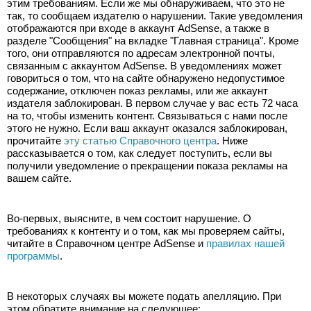
этим требованиям. Если же мы обнаруживаем, что это не 
так, то сообщаем издателю о нарушении. Такие уведомления 
отображаются при входе в аккаунт AdSense, а также в 
разделе "Сообщения" на вкладке "Главная страница". Кроме 
того, они отправляются по адресам электронной почты, 
связанным с аккаунтом AdSense. В уведомлениях может 
говориться о том, что на сайте обнаружено недопустимое 
содержание, отключен показ рекламы, или же аккаунт 
издателя заблокирован. В первом случае у вас есть 72 часа 
на то, чтобы изменить контент. Связываться с нами после 
этого не нужно. Если ваш аккаунт оказался заблокирован, 
прочитайте 
эту статью Справочного центра
. Ниже 
рассказывается о том, как следует поступить, если вы 
получили уведомление о прекращении показа рекламы на 
вашем сайте.
Во-первых, выясните, в чем состоит нарушение. О 
требованиях к контенту и о том, как мы проверяем сайты, 
читайте в Справочном центре AdSense и 
правилах нашей 
программы
.
В некоторых случаях вы можете подать апелляцию. При 
этом обратите внимание на следующее: