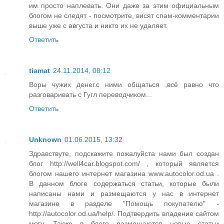
им просто наплевать. Они даже за этим официальным
блогом не следят - посмотрите, висят спам-комментарии
выше уже с августа и никто их не удаляет.
Ответить
tiamat
24.11.2014, 08:12
Воры чужих денег.с ними общаться ,всё равно что
разговаривать с Гугл переводчиком...
Ответить
Unknown
01.06.2015, 13:32
Здравствуте, подскажите пожалуйста нами был создан
блог http://well4car.blogspot.com/ , который является
блогом нашего интернет магазина www.autocolor.od.ua .
В данном блоге содержаться статьи, которые были
написаны нами и размещаются у нас в интернет
магазине в разделе "Помощь покупателю" -
http://autocolor.od.ua/help/. Подтвердить владение сайтом
могу. Также в блоге размещаются новые статьи