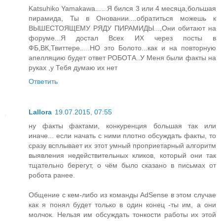
Katsuhiko Yamakawa......Я бился 3 или 4 месяца,большая
пирамида, Ты в Оновании....обратиться можешь к
ВЫШЕСТОЯЩЕМУ РЯДУ ПИРАМИДЫ...,Они обитают на
форуме...Я достал Всех ИХ через посты в
ФБ,ВК,Твиттере.....НО это Болото...как и на повторную
апелляцию будет ответ РОБОТА..У Меня были факты на
руках ,у Тебя думаю их нет
Ответить
Lallora
19.07.2015, 07:55
ну факты фактами, конкуренция большая так или
иначе... если начать с ними плотно обсуждать факты, то
сразу всплывает их этот умный проприетарный алгоритм
выявления недействительных кликов, который они так
тщательно берегут, о чём было сказано в письмах от
робота ранее.
Общение с кем-либо из команды AdSense в этом случае
как я понял будет только в один конец -ты им, а они
молчок. Нельзя им обсуждать тонкости работы их этой