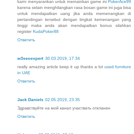
kami menyarankan untuk memainkan game ini
PokerAce99
karena selain menghilangkan rasa bosan game ini juga bisa
untuk mendapatkan uang jika anda memenangkan di
pertandingan tersebut dengan tingkat kemenangan yang
tinggi maka anda akan mendapatkan bonus silahkan
register
KudaPoker88
Ответить
w3seoexpert
30.03.2019, 17:34
really amazing article keep it up thanks a lot
used furniture
in UAE
Ответить
Jack Daniels
02.05.2019, 23:35
Здравствуйте на мой канал участвать откланен
Ответить