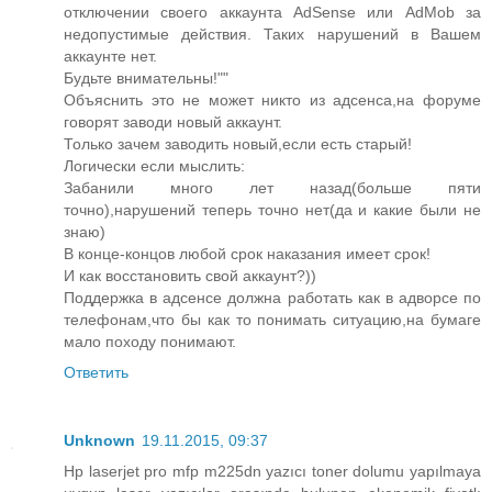
отключении своего аккаунта AdSense или AdMob за
недопустимые действия. Таких нарушений в Вашем
аккаунте нет.
Будьте внимательны!""
Объяснить это не может никто из адсенса,на форуме
говорят заводи новый аккаунт.
Только зачем заводить новый,если есть старый!
Логически если мыслить:
Забанили много лет назад(больше пяти
точно),нарушений теперь точно нет(да и какие были не
знаю)
В конце-концов любой срок наказания имеет срок!
И как восстановить свой аккаунт?))
Поддержка в адсенсе должна работать как в адворсе по
телефонам,что бы как то понимать ситуацию,на бумаге
мало походу понимают.
Ответить
Unknown
19.11.2015, 09:37
Hp laserjet pro mfp m225dn yazıcı toner dolumu yapılmaya