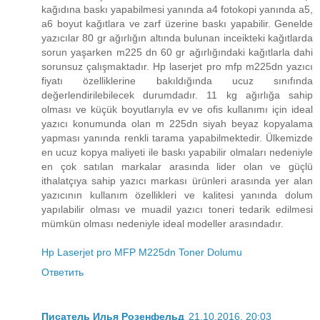
kağıdına baskı yapabilmesi yanında a4 fotokopi yanında a5,
a6 boyut kağıtlara ve zarf üzerine baskı yapabilir. Genelde
yazıcılar 80 gr ağırlığın altında bulunan inceikteki kağıtlarda
sorun yaşarken m225 dn 60 gr ağırlığındaki kağıtlarla dahi
sorunsuz çalışmaktadır. Hp laserjet pro mfp m225dn yazıcı
fiyatı özelliklerine bakıldığında ucuz sınıfında
değerlendirilebilecek durumdadır. 11 kg ağırlığa sahip
olması ve küçük boyutlarıyla ev ve ofis kullanımı için ideal
yazıcı konumunda olan m 225dn siyah beyaz kopyalama
yapması yanında renkli tarama yapabilmektedir. Ülkemizde
en ucuz kopya maliyeti ile baskı yapabilir olmaları nedeniyle
en çok satılan markalar arasında lider olan ve güçlü
ithalatçıya sahip yazıcı markası ürünleri arasında yer alan
yazıcının kullanım özellikleri ve kalitesi yanında dolum
yapılabilir olması ve muadil yazıcı toneri tedarik edilmesi
mümkün olması nedeniyle ideal modeller arasındadır.
Hp Laserjet pro MFP M225dn Toner Dolumu
Ответить
Писатель Илья Розенфельд
21.10.2016, 20:03