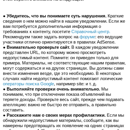
● 
Убедитесь, что вы понимаете суть нарушения.
 Краткие 
сведения о нем можно найти в нашем уведомлении. Если же 
вам потребуется дополнительная информация о 
требованиях к контенту, посетите 
Справочный центр.
Рекомендуем также задать вопрос на 
форуме
: его ведущие 
участники отлично ориентируются в правилах AdSense.
● 
Внимательно проверьте сайт.
 В каждом уведомлении 
представлен URL, по которому можно просмотреть 
недопустимый контент. Помните: он приведен только для 
примера. Материалы, не соответствующие нашим правилам, 
могут содержаться и на других страницах. Вы должны сами 
внести изменения везде, где это необходимо. В некоторых 
случаях найти недопустимый контент помогают логические 
операторы поиска Google
, например site: и т. д.
● 
Выполняйте проверки очень внимательно.
 Мы 
понимаем, что при отключении показа объявлений вы 
теряете доходы. Проверьте весь сайт, прежде чем подавать 
апелляцию: важно не быстро ее отправить, а правильно 
составить.
● 
Расскажите нам о своих мерах профилактики.
 Если мы 
обнаружили недопустимые материалы, сообщите, как вы 
намерены предотвращать их появление на одних страницах 