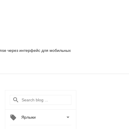
nse
через интерфейс для мобильных

Ярлыки