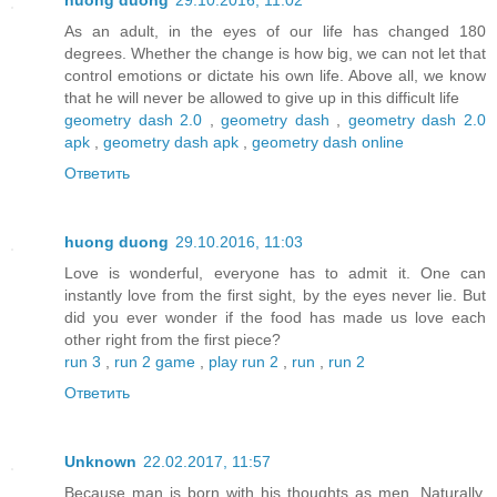
huong duong
29.10.2016, 11:02
As an adult, in the eyes of our life has changed 180
degrees. Whether the change is how big, we can not let that
control emotions or dictate his own life. Above all, we know
that he will never be allowed to give up in this difficult life
geometry dash 2.0
,
geometry dash
,
geometry dash 2.0
apk
,
geometry dash apk
,
geometry dash online
Ответить
huong duong
29.10.2016, 11:03
Love is wonderful, everyone has to admit it. One can
instantly love from the first sight, by the eyes never lie. But
did you ever wonder if the food has made us love each
other right from the first piece?
run 3
,
run 2 game
,
play run 2
,
run
,
run 2
Ответить
Unknown
22.02.2017, 11:57
Because man is born with his thoughts as men. Naturally,