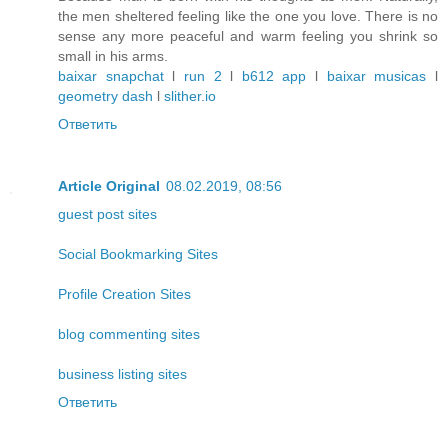
the men sheltered feeling like the one you love. There is no
sense any more peaceful and warm feeling you shrink so
small in his arms.
baixar snapchat
l
run 2
l
b612 app
l
baixar musicas
l
geometry dash
l
slither.io
Ответить
Article Original
08.02.2019, 08:56
guest post sites
Social Bookmarking Sites
Profile Creation Sites
blog commenting sites
business listing sites
Ответить