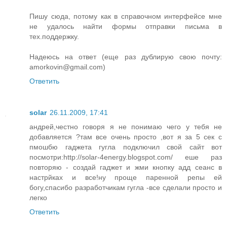
Пишу сюда, потому как в справочном интерфейсе мне
не удалось найти формы отправки письма в
тех.поддержку.
Надеюсь на ответ (еще раз дублирую свою почту:
amorkovin@gmail.com)
Ответить
solar
26.11.2009, 17:41
андрей,честно говоря я не понимаю чего у тебя не
добавляется ?там все очень просто ,вот я за 5 сек с
пмошбю гаджета гугла подключил свой сайт вот
посмотри:http://solar-4energy.blogspot.com/ еше раз
повторяю - создай гаджет и жми кнопку адд сеанс в
настрйках и все!ну проще паренной репы ей
богу,спасибо разработчикам гугла -все сделали просто и
легко
Ответить