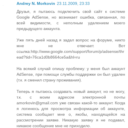
Andrey N. Morkovin
23.11.2009, 23:33
Друзья, я пытаюсь подключить свой сайт к системе
Google AdSense, но возникает ошибка, связанная, по
всей видимости, с неполным удалением моего
предыдущего аккаунта.
Уже пять дней назад я задал вопрос на форуме, никто
мне не отвечает. Вот
ссылка:http://www.google.com/support/forum/p/adsense/thr
ead?tid=76ca1d0b8664ce5a&hl=ru
На всякий случай опишу проблему: у меня был аккаунт
AdSense, при помощи службы поддержки он был удален
(т.к. я сменил страну проживания).
Теперь я пытаюсь создавать новый аккаунт, но не могу,
т.к. с моим адресом электронной почты
amorkovin@gmail.com уже связан какой-то аккаунт. Когда
я логинюсь для просмотра информации об аккаунте,
система сообщает мне о, якобы, находящейся на
рассмотрении заявке. Никакую заявку я не подавал,
никакое сообщение мне не приходило.