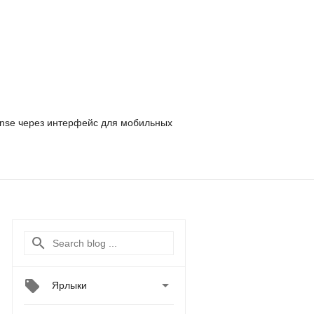
nse
через интерфейс для мобильных

Ярлыки