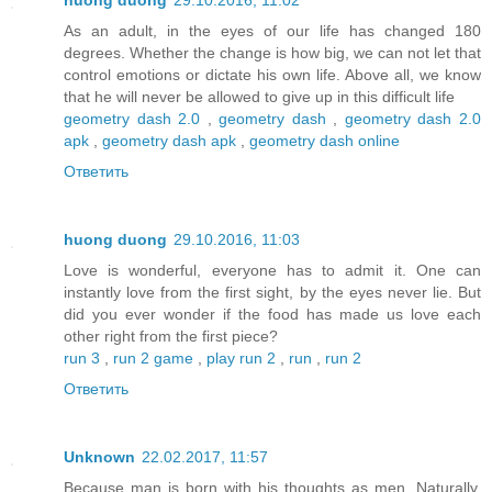
huong duong
29.10.2016, 11:02
As an adult, in the eyes of our life has changed 180
degrees. Whether the change is how big, we can not let that
control emotions or dictate his own life. Above all, we know
that he will never be allowed to give up in this difficult life
geometry dash 2.0
,
geometry dash
,
geometry dash 2.0
apk
,
geometry dash apk
,
geometry dash online
Ответить
huong duong
29.10.2016, 11:03
Love is wonderful, everyone has to admit it. One can
instantly love from the first sight, by the eyes never lie. But
did you ever wonder if the food has made us love each
other right from the first piece?
run 3
,
run 2 game
,
play run 2
,
run
,
run 2
Ответить
Unknown
22.02.2017, 11:57
Because man is born with his thoughts as men. Naturally,