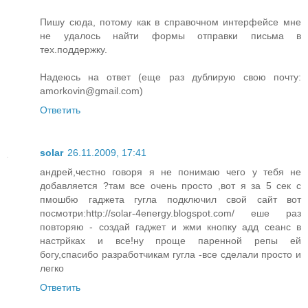
Пишу сюда, потому как в справочном интерфейсе мне
не удалось найти формы отправки письма в
тех.поддержку.
Надеюсь на ответ (еще раз дублирую свою почту:
amorkovin@gmail.com)
Ответить
solar
26.11.2009, 17:41
андрей,честно говоря я не понимаю чего у тебя не
добавляется ?там все очень просто ,вот я за 5 сек с
пмошбю гаджета гугла подключил свой сайт вот
посмотри:http://solar-4energy.blogspot.com/ еше раз
повторяю - создай гаджет и жми кнопку адд сеанс в
настрйках и все!ну проще паренной репы ей
богу,спасибо разработчикам гугла -все сделали просто и
легко
Ответить