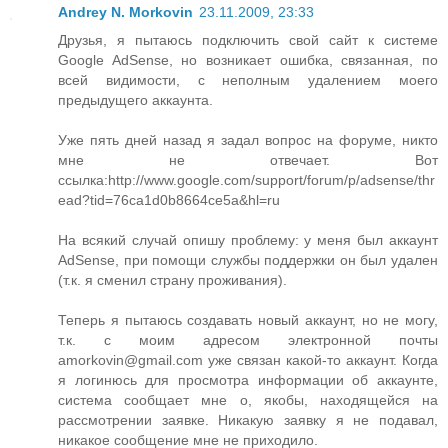
Andrey N. Morkovin
23.11.2009, 23:33
Друзья, я пытаюсь подключить свой сайт к системе
Google AdSense, но возникает ошибка, связанная, по
всей видимости, с неполным удалением моего
предыдущего аккаунта.
Уже пять дней назад я задал вопрос на форуме, никто
мне не отвечает. Вот
ссылка:http://www.google.com/support/forum/p/adsense/thr
ead?tid=76ca1d0b8664ce5a&hl=ru
На всякий случай опишу проблему: у меня был аккаунт
AdSense, при помощи службы поддержки он был удален
(т.к. я сменил страну проживания).
Теперь я пытаюсь создавать новый аккаунт, но не могу,
т.к. с моим адресом электронной почты
amorkovin@gmail.com уже связан какой-то аккаунт. Когда
я логинюсь для просмотра информации об аккаунте,
система сообщает мне о, якобы, находящейся на
рассмотрении заявке. Никакую заявку я не подавал,
никакое сообщение мне не приходило.