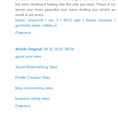
the men sheltered feeling like the one you love. There is no
sense any more peaceful and warm feeling you shrink so
small in his arms.
baixar snapchat
l
run 2
l
b612 app
l
baixar musicas
l
geometry dash
l
slither.io
Ответить
Article Original
08.02.2019, 08:56
guest post sites
Social Bookmarking Sites
Profile Creation Sites
blog commenting sites
business listing sites
Ответить