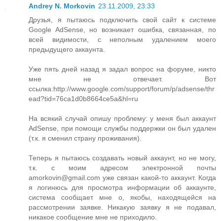
Andrey N. Morkovin
23.11.2009, 23:33
Друзья, я пытаюсь подключить свой сайт к системе
Google AdSense, но возникает ошибка, связанная, по
всей видимости, с неполным удалением моего
предыдущего аккаунта.
Уже пять дней назад я задал вопрос на форуме, никто
мне не отвечает. Вот
ссылка:http://www.google.com/support/forum/p/adsense/thr
ead?tid=76ca1d0b8664ce5a&hl=ru
На всякий случай опишу проблему: у меня был аккаунт
AdSense, при помощи службы поддержки он был удален
(т.к. я сменил страну проживания).
Теперь я пытаюсь создавать новый аккаунт, но не могу,
т.к. с моим адресом электронной почты
amorkovin@gmail.com уже связан какой-то аккаунт. Когда
я логинюсь для просмотра информации об аккаунте,
система сообщает мне о, якобы, находящейся на
рассмотрении заявке. Никакую заявку я не подавал,
никакое сообщение мне не приходило.