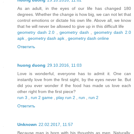
huong duong
29.10.2016, 11:02
As an adult, in the eyes of our life has changed 180
degrees. Whether the change is how big, we can not let that
control emotions or dictate his own life. Above all, we know
that he will never be allowed to give up in this difficult life
geometry dash 2.0
,
geometry dash
,
geometry dash 2.0
apk
,
geometry dash apk
,
geometry dash online
Ответить
huong duong
29.10.2016, 11:03
Love is wonderful, everyone has to admit it. One can
instantly love from the first sight, by the eyes never lie. But
did you ever wonder if the food has made us love each
other right from the first piece?
run 3
,
run 2 game
,
play run 2
,
run
,
run 2
Ответить
Unknown
22.02.2017, 11:57
Because man is born with his thoughts as men. Naturally,