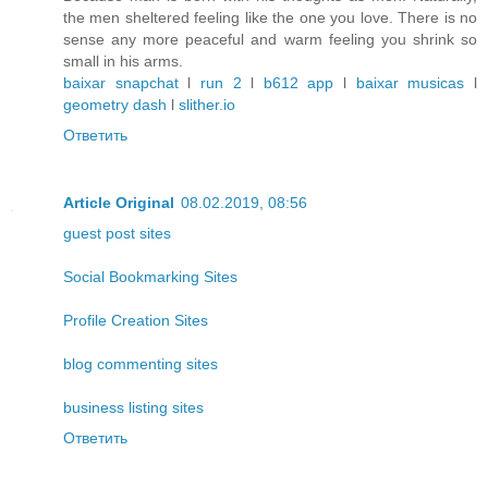
the men sheltered feeling like the one you love. There is no
sense any more peaceful and warm feeling you shrink so
small in his arms.
baixar snapchat
l
run 2
l
b612 app
l
baixar musicas
l
geometry dash
l
slither.io
Ответить
Article Original
08.02.2019, 08:56
guest post sites
Social Bookmarking Sites
Profile Creation Sites
blog commenting sites
business listing sites
Ответить