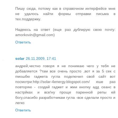
Пишу сюда, потому как в справочном интерфейсе мне
не удалось найти формы отправки письма в
тех.поддержку.
Надеюсь на ответ (еще раз дублирую свою почту:
amorkovin@gmail.com)
Ответить
solar
26.11.2009, 17:41
андрей,честно говоря я не понимаю чего у тебя не
добавляется ?там все очень просто ,вот я за 5 сек с
пмошбю гаджета гугла подключил свой сайт вот
посмотри:http://solar-4energy.blogspot.com/ еше раз
повторяю - создай гаджет и жми кнопку адд сеанс в
настрйках и все!ну проще паренной репы ей
богу,спасибо разработчикам гугла -все сделали просто и
легко
Ответить