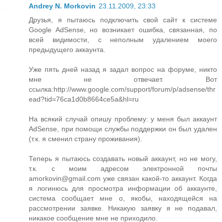
Andrey N. Morkovin
23.11.2009, 23:33
Друзья, я пытаюсь подключить свой сайт к системе
Google AdSense, но возникает ошибка, связанная, по
всей видимости, с неполным удалением моего
предыдущего аккаунта.
Уже пять дней назад я задал вопрос на форуме, никто
мне не отвечает. Вот
ссылка:http://www.google.com/support/forum/p/adsense/thr
ead?tid=76ca1d0b8664ce5a&hl=ru
На всякий случай опишу проблему: у меня был аккаунт
AdSense, при помощи службы поддержки он был удален
(т.к. я сменил страну проживания).
Теперь я пытаюсь создавать новый аккаунт, но не могу,
т.к. с моим адресом электронной почты
amorkovin@gmail.com уже связан какой-то аккаунт. Когда
я логинюсь для просмотра информации об аккаунте,
система сообщает мне о, якобы, находящейся на
рассмотрении заявке. Никакую заявку я не подавал,
никакое сообщение мне не приходило.