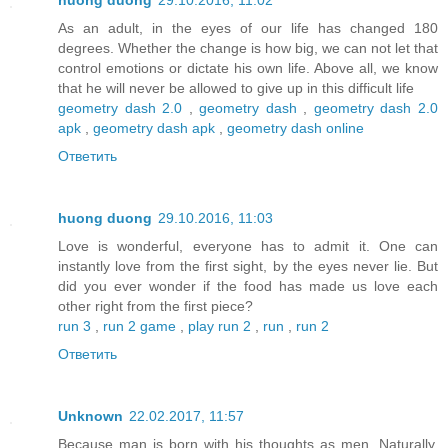
huong duong
29.10.2016, 11:02
As an adult, in the eyes of our life has changed 180
degrees. Whether the change is how big, we can not let that
control emotions or dictate his own life. Above all, we know
that he will never be allowed to give up in this difficult life
geometry dash 2.0
,
geometry dash
,
geometry dash 2.0
apk
,
geometry dash apk
,
geometry dash online
Ответить
huong duong
29.10.2016, 11:03
Love is wonderful, everyone has to admit it. One can
instantly love from the first sight, by the eyes never lie. But
did you ever wonder if the food has made us love each
other right from the first piece?
run 3
,
run 2 game
,
play run 2
,
run
,
run 2
Ответить
Unknown
22.02.2017, 11:57
Because man is born with his thoughts as men. Naturally,