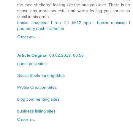
the men sheltered feeling like the one you love. There is no
sense any more peaceful and warm feeling you shrink so
small in his arms.
baixar snapchat
l
run 2
l
b612 app
l
baixar musicas
l
geometry dash
l
slither.io
Ответить
Article Original
08.02.2019, 08:56
guest post sites
Social Bookmarking Sites
Profile Creation Sites
blog commenting sites
business listing sites
Ответить