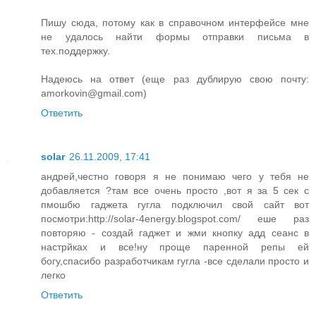
Пишу сюда, потому как в справочном интерфейсе мне
не удалось найти формы отправки письма в
тех.поддержку.
Надеюсь на ответ (еще раз дублирую свою почту:
amorkovin@gmail.com)
Ответить
solar
26.11.2009, 17:41
андрей,честно говоря я не понимаю чего у тебя не
добавляется ?там все очень просто ,вот я за 5 сек с
пмошбю гаджета гугла подключил свой сайт вот
посмотри:http://solar-4energy.blogspot.com/ еше раз
повторяю - создай гаджет и жми кнопку адд сеанс в
настрйках и все!ну проще паренной репы ей
богу,спасибо разработчикам гугла -все сделали просто и
легко
Ответить