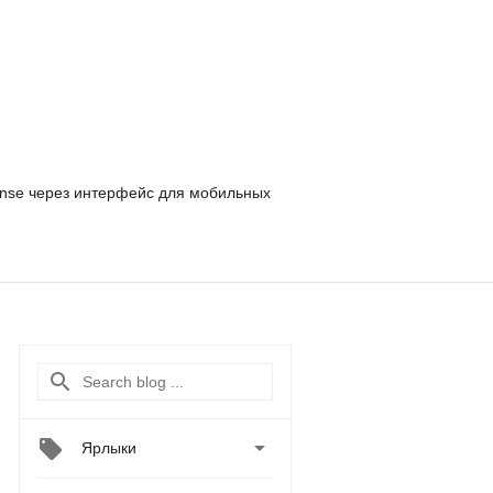
nse
через интерфейс для мобильных

Ярлыки