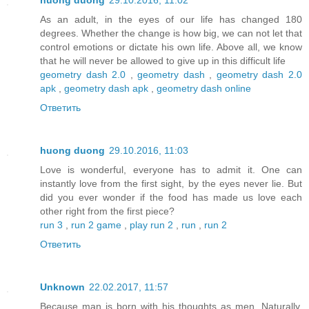
huong duong
29.10.2016, 11:02
As an adult, in the eyes of our life has changed 180
degrees. Whether the change is how big, we can not let that
control emotions or dictate his own life. Above all, we know
that he will never be allowed to give up in this difficult life
geometry dash 2.0
,
geometry dash
,
geometry dash 2.0
apk
,
geometry dash apk
,
geometry dash online
Ответить
huong duong
29.10.2016, 11:03
Love is wonderful, everyone has to admit it. One can
instantly love from the first sight, by the eyes never lie. But
did you ever wonder if the food has made us love each
other right from the first piece?
run 3
,
run 2 game
,
play run 2
,
run
,
run 2
Ответить
Unknown
22.02.2017, 11:57
Because man is born with his thoughts as men. Naturally,