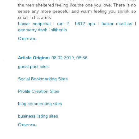
the men sheltered feeling like the one you love. There is no
sense any more peaceful and warm feeling you shrink so
small in his arms.
baixar snapchat
l
run 2
l
b612 app
l
baixar musicas
l
geometry dash
l
slither.io
Ответить
Article Original
08.02.2019, 08:56
guest post sites
Social Bookmarking Sites
Profile Creation Sites
blog commenting sites
business listing sites
Ответить