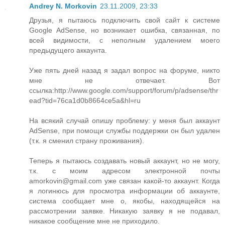
Andrey N. Morkovin
23.11.2009, 23:33
Друзья, я пытаюсь подключить свой сайт к системе
Google AdSense, но возникает ошибка, связанная, по
всей видимости, с неполным удалением моего
предыдущего аккаунта.
Уже пять дней назад я задал вопрос на форуме, никто
мне не отвечает. Вот
ссылка:http://www.google.com/support/forum/p/adsense/thr
ead?tid=76ca1d0b8664ce5a&hl=ru
На всякий случай опишу проблему: у меня был аккаунт
AdSense, при помощи службы поддержки он был удален
(т.к. я сменил страну проживания).
Теперь я пытаюсь создавать новый аккаунт, но не могу,
т.к. с моим адресом электронной почты
amorkovin@gmail.com уже связан какой-то аккаунт. Когда
я логинюсь для просмотра информации об аккаунте,
система сообщает мне о, якобы, находящейся на
рассмотрении заявке. Никакую заявку я не подавал,
никакое сообщение мне не приходило.