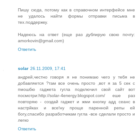
Пишу сюда, потому как в справочном интерфейсе мне
не удалось найти формы отправки письма в
тех.поддержку.
Надеюсь на ответ (еще раз дублирую свою почту:
amorkovin@gmail.com)
Ответить
solar
26.11.2009, 17:41
андрей,честно говоря я не понимаю чего у тебя не
добавляется ?там все очень просто ,вот я за 5 сек с
пмошбю гаджета гугла подключил свой сайт вот
посмотри:http://solar-4energy.blogspot.com/ еше раз
повторяю - создай гаджет и жми кнопку адд сеанс в
настрйках и все!ну проще паренной репы ей
богу,спасибо разработчикам гугла -все сделали просто и
легко
Ответить