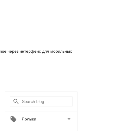
nse
через интерфейс для мобильных

Ярлыки