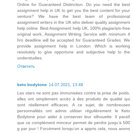
Online for Guaranteed Distinction. Do you need the best
assignment help in UK to get you the best content for your
venture? We have the best team of professional
assignment writers in the UK who deliver quality assignment
help online. Best Assignment help UK, 100% plagiarism-free
original work, Assignment Writing Service with minimum 4
hrs deadline will be accepted for Guaranteed Grades. We
provide assignment help in London. Which is working
resolutely to give opportune and subjective help to the
understudies.
Ответить
keto bodytone
14.07.2021, 13:48
Les stars ne sont pas immunisées contre la prise de poids,
elles ont simplement accès à des produits de qualité qui
sont réellement efficaces. A ce sujet, de nombreuses
personnalités ont admis utiliser régulièrement le Keto
Bodytone pour aider à conserver leur silhouette. Il paraît
que ce complément minceur permet de perdre jusqu’à 500
g par jour ! Forcément lorsqu’on a appris cela, nous avons