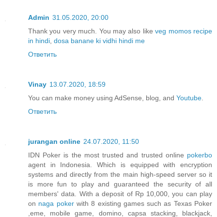
Admin
31.05.2020, 20:00
Thank you very much. You may also like
veg momos recipe
in hindi
,
dosa banane ki vidhi hindi me
Ответить
Vinay
13.07.2020, 18:59
You can make money using AdSense, blog, and
Youtube
.
Ответить
jurangan online
24.07.2020, 11:50
IDN Poker is the most trusted and trusted online
pokerbo
agent in Indonesia. Which is equipped with encryption
systems and directly from the main high-speed server so it
is more fun to play and guaranteed the security of all
members' data. With a deposit of Rp 10,000, you can play
on
naga poker
with 8 existing games such as Texas Poker
,eme, mobile game, domino, capsa stacking, blackjack,