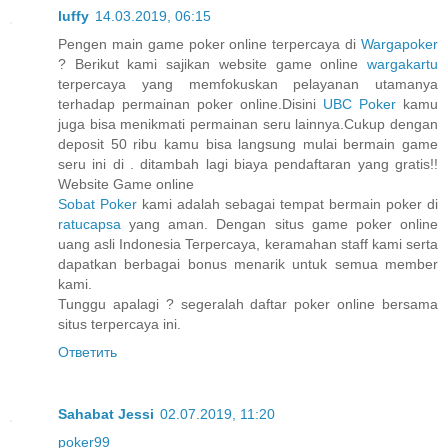
luffy
14.03.2019, 06:15
Pengen main game poker online terpercaya di
Wargapoker
? Berikut kami sajikan website game online
wargakartu
terpercaya yang memfokuskan pelayanan utamanya
terhadap permainan poker online.Disini
UBC Poker
kamu
juga bisa menikmati permainan seru lainnya.Cukup dengan
deposit 50 ribu kamu bisa langsung mulai bermain game
seru ini di . ditambah lagi biaya pendaftaran yang gratis!!
Website Game online
Sobat Poker
kami adalah sebagai tempat bermain poker di
ratucapsa
yang aman. Dengan situs game poker online
uang asli Indonesia Terpercaya, keramahan staff kami serta
dapatkan berbagai bonus menarik untuk semua member
kami.
Tunggu apalagi ? segeralah daftar poker online bersama
situs terpercaya ini.
Ответить
Sahabat Jessi
02.07.2019, 11:20
poker99