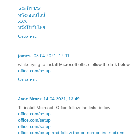
หนังโป๊ JAV
หนังxออนไลน์
XXX
หนังโป๊ซับไทย
Ответить
james
03.04.2021, 12:11
while trying to install Microsoft office follow the link below
office.com/setup
Ответить
Jace Mrazz
14.04.2021, 13:49
To install Microsoft Office follow the links below
office.com/setup
office.com/setup
office.com/setup
office.com/setup and follow the on-screen instructions