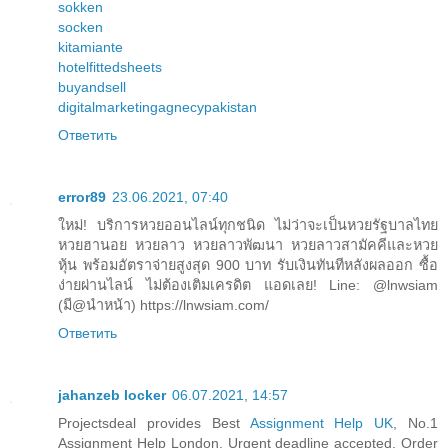
sokken
socken
kitamiante
hotelfittedsheets
buyandsell
digitalmarketingagnecypakistan
Ответить
error89
23.06.2021, 07:40
ใหม่! บริการหวยออนไลน์ทุกชนิด ไม่ว่าจะเป็นหวยรัฐบาลไทย
หวยฮานอย หวยลาว หวยลาวพัฒนา หวยลาวสามัคคีและหวย
หุ้น พร้อมอัตราจ่ายสูงสุด 900 บาท รับเงินทันทีหลังผลออก ซื้อ
ง่ายผ่านไลน์ ไม่ต้องเติมเครดิต แอดเลย! Line: @lnwsiam
(มี@นำหน้า) https://lnwsiam.com/
Ответить
jahanzeb locker
06.07.2021, 14:57
Projectsdeal provides Best
Assignment Help UK
, No.1
Assignment Help London. Urgent deadline accepted. Order