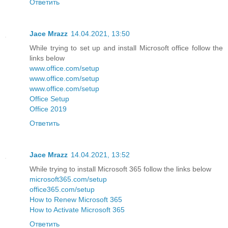
Ответить
Jace Mrazz
14.04.2021, 13:50
While trying to set up and install Microsoft office follow the
links below
www.office.com/setup
www.office.com/setup
www.office.com/setup
Office Setup
Office 2019
Ответить
Jace Mrazz
14.04.2021, 13:52
While trying to install Microsoft 365 follow the links below
microsoft365.com/setup
office365.com/setup
How to Renew Microsoft 365
How to Activate Microsoft 365
Ответить