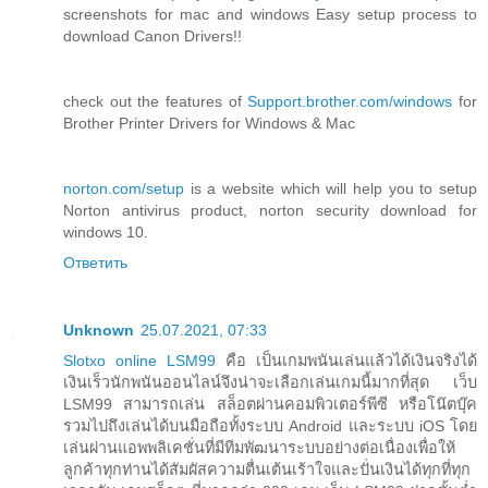
screenshots for mac and windows Easy setup process to
download Canon Drivers!!
check out the features of
Support.brother.com/windows
for
Brother Printer Drivers for Windows & Mac
norton.com/setup
is a website which will help you to setup
Norton antivirus product, norton security download for
windows 10.
Ответить
Unknown
25.07.2021, 07:33
Slotxo online LSM99
คือ เป็นเกมพนันเล่นแล้วได้เงินจริงได้
เงินเร็วนักพนันออนไลน์จึงน่าจะเลือกเล่นเกมนี้มากที่สุด เว็บ
LSM99 สามารถเล่น สล็อตผ่านคอมพิวเตอร์พีซี หรือโน๊ตบุ๊ค
รวมไปถึงเล่นได้บนมือถือทั้งระบบ Android และระบบ iOS โดย
เล่นผ่านแอพพลิเคชั่นที่มีทีมพัฒนาระบบอย่างต่อเนื่องเพื่อให้
ลูกค้าทุกท่านได้สัมผัสความตื่นเต้นเร้าใจและปั่นเงินได้ทุกที่ทุก