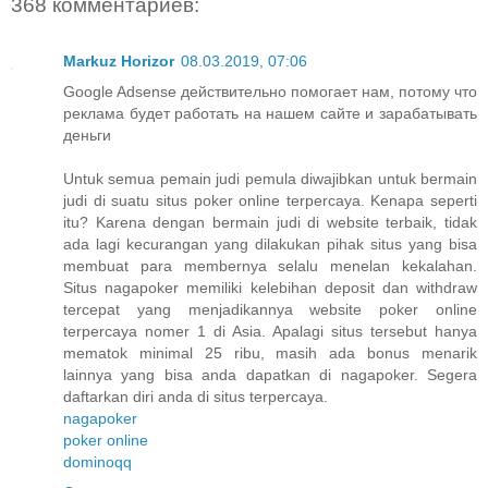
368 комментариев:
Markuz Horizor
08.03.2019, 07:06
Google Adsense действительно помогает нам, потому что
реклама будет работать на нашем сайте и зарабатывать
деньги
Untuk semua pemain judi pemula diwajibkan untuk bermain
judi di suatu situs poker online terpercaya. Kenapa seperti
itu? Karena dengan bermain judi di website terbaik, tidak
ada lagi kecurangan yang dilakukan pihak situs yang bisa
membuat para membernya selalu menelan kekalahan.
Situs nagapoker memiliki kelebihan deposit dan withdraw
tercepat yang menjadikannya website poker online
terpercaya nomer 1 di Asia. Apalagi situs tersebut hanya
mematok minimal 25 ribu, masih ada bonus menarik
lainnya yang bisa anda dapatkan di nagapoker. Segera
daftarkan diri anda di situs terpercaya.
nagapoker
poker online
dominoqq