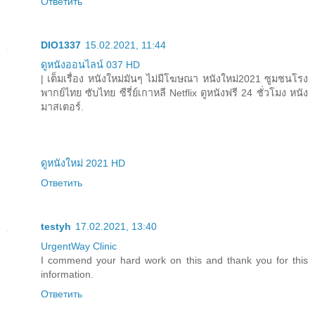
Ответить
DIO1337
15.02.2021, 11:44
ดูหนังออนไลน์ 037 HD
| เต็มเรื่อง หนังใหม่มันๆ ไม่มีโฆษณา หนังใหม่2021 ซูมชนโรง
พากย์ไทย ซับไทย ซีรี่ย์เกาหลี Netflix ดูหนังฟรี 24 ชั่วโมง หนัง
มาสเตอร์.
ดูหนังใหม่ 2021 HD
Ответить
testyh
17.02.2021, 13:40
UrgentWay Clinic
I commend your hard work on this and thank you for this
information.
Ответить