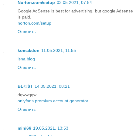
Norton.com/setup
03.05.2021, 07:54
Google AdSense is best for advertising. but google Adsense
is paid.
norton.com/setup
Ответить
komakdon
11.05.2021, 11:55
isna blog
Ответить
BL@$T
14.05.2021, 08:21
dqwwqqw
onlyfans premium account generator
Ответить
mini66
19.05.2021, 13:53