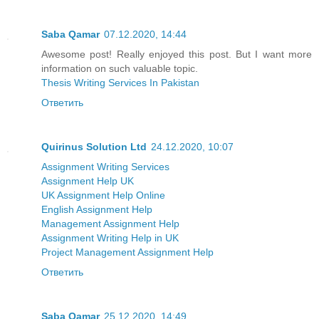
Saba Qamar
07.12.2020, 14:44
Awesome post! Really enjoyed this post. But I want more
information on such valuable topic.
Thesis Writing Services In Pakistan
Ответить
Quirinus Solution Ltd
24.12.2020, 10:07
Assignment Writing Services
Assignment Help UK
UK Assignment Help Online
English Assignment Help
Management Assignment Help
Assignment Writing Help in UK
Project Management Assignment Help
Ответить
Saba Qamar
25.12.2020, 14:49