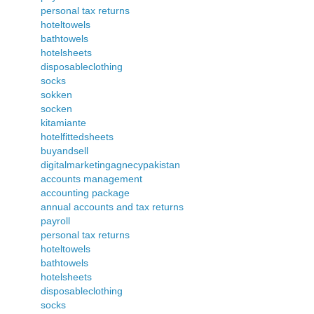
personal tax returns
hoteltowels
bathtowels
hotelsheets
disposableclothing
socks
sokken
socken
kitamiante
hotelfittedsheets
buyandsell
digitalmarketingagnecypakistan
accounts management
accounting package
annual accounts and tax returns
payroll
personal tax returns
hoteltowels
bathtowels
hotelsheets
disposableclothing
socks