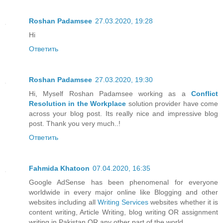
Roshan Padamsee
27.03.2020, 19:28
Hi
Ответить
Roshan Padamsee
27.03.2020, 19:30
Hi, Myself Roshan Padamsee working as a
Conflict
Resolution in the Workplace
solution provider have come
across your blog post. Its really nice and impressive blog
post. Thank you very much..!
Ответить
Fahmida Khatoon
07.04.2020, 16:35
Google AdSense has been phenomenal for everyone
worldwide in every major online like Blogging and other
websites including all
Writing Services
websites whether it is
content writing, Article Writing, blog writing OR assignment
writing in Pakistan OR any other part of the world.