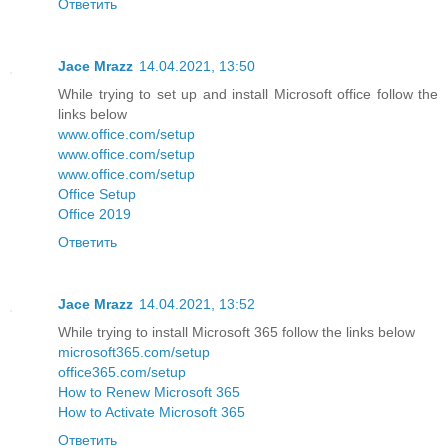
Ответить
Jace Mrazz
14.04.2021, 13:50
While trying to set up and install Microsoft office follow the
links below
www.office.com/setup
www.office.com/setup
www.office.com/setup
Office Setup
Office 2019
Ответить
Jace Mrazz
14.04.2021, 13:52
While trying to install Microsoft 365 follow the links below
microsoft365.com/setup
office365.com/setup
How to Renew Microsoft 365
How to Activate Microsoft 365
Ответить