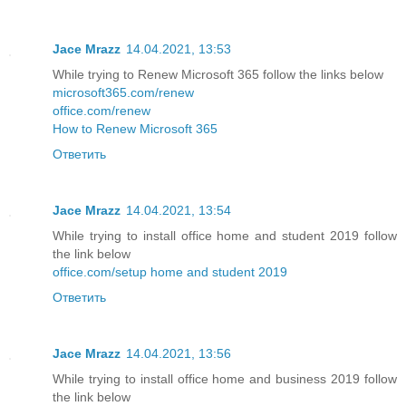
Jace Mrazz
14.04.2021, 13:53
While trying to Renew Microsoft 365 follow the links below
microsoft365.com/renew
office.com/renew
How to Renew Microsoft 365
Ответить
Jace Mrazz
14.04.2021, 13:54
While trying to install office home and student 2019 follow
the link below
office.com/setup home and student 2019
Ответить
Jace Mrazz
14.04.2021, 13:56
While trying to install office home and business 2019 follow
the link below