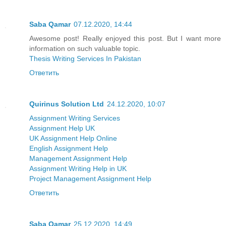
Saba Qamar
07.12.2020, 14:44
Awesome post! Really enjoyed this post. But I want more
information on such valuable topic.
Thesis Writing Services In Pakistan
Ответить
Quirinus Solution Ltd
24.12.2020, 10:07
Assignment Writing Services
Assignment Help UK
UK Assignment Help Online
English Assignment Help
Management Assignment Help
Assignment Writing Help in UK
Project Management Assignment Help
Ответить
Saba Qamar
25.12.2020, 14:49