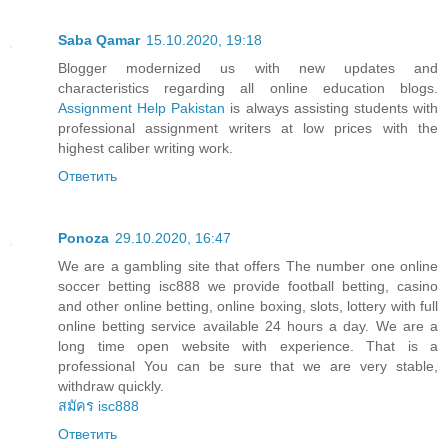
Saba Qamar
15.10.2020, 19:18
Blogger modernized us with new updates and
characteristics regarding all online education blogs.
Assignment Help Pakistan
is always assisting students with
professional assignment writers at low prices with the
highest caliber writing work.
Ответить
Ponoza
29.10.2020, 16:47
We are a gambling site that offers The number one online
soccer betting isc888 we provide football betting, casino
and other online betting, online boxing, slots, lottery with full
online betting service available 24 hours a day. We are a
long time open website with experience. That is a
professional You can be sure that we are very stable,
withdraw quickly.
สมัคร isc888
Ответить