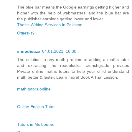
The blue bar means the Google earnings getting higher and
higher with the help of webmasters, and the blue bar are
the publisher earnings getting lower and lower
Thesis Writing Services In Pakistan
Ответить
shiradisuza
04.01.2021, 16:30
The solution to any math problem is adding a maths tutor
and extracting the roadblocks. crunchgrade provides
Private online maths tutors to help your child understand
math better & faster. Learn more! Book A Trial Lesson.
math tutors online
Online English Tutor
Tutors in Melbourne