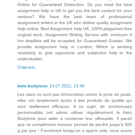
Online for Guaranteed Distinction. Do you need the best
assignment help in UK to get you the best content for your
venture? We have the best team of professional
assignment writers in the UK who deliver quality assignment
help online. Best Assignment help UK, 100% plagiarism-free
original work, Assignment Writing Service with minimum 4
hrs deadline will be accepted for Guaranteed Grades. We
provide assignment help in London. Which is working
resolutely to give opportune and subjective help to the
understudies.
Ответить
keto bodytone
14.07.2021, 13:48
Les stars ne sont pas immunisées contre la prise de poids,
elles ont simplement accès à des produits de qualité qui
sont réellement efficaces. A ce sujet, de nombreuses
personnalités ont admis utiliser régulièrement le Keto
Bodytone pour aider à conserver leur silhouette. Il paraît
que ce complément minceur permet de perdre jusqu’à 500
g par jour ! Forcément lorsqu’on a appris cela, nous avons