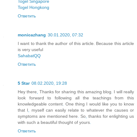
Togel Singapore
Togel Hongkong
Ответить
monicazhang
30.01.2020, 07:32
I want to thank the author of this article. Because this article
is very useful
SahabatQQ
Ответить
5 Star
08.02.2020, 19:28
Hey there
,
Thanks for sharing this amazing blog
.
I will really
look forward to following all the teachings from this
knowledgeable content
.
One thing I would like you to know
that I
,
myself can easily relate to whatever the causes or
symptoms are mentioned here
.
So
,
thanks for enlighting us
with such a beautiful thought of yours
.
Ответить