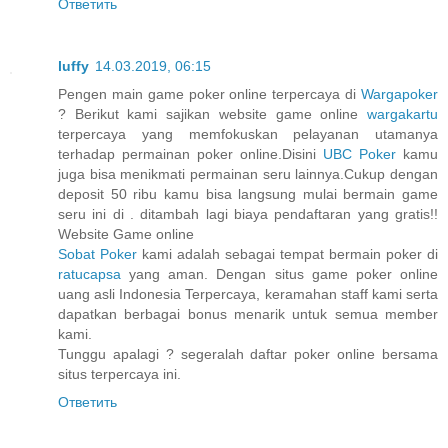
Ответить
luffy
14.03.2019, 06:15
Pengen main game poker online terpercaya di
Wargapoker
? Berikut kami sajikan website game online
wargakartu
terpercaya yang memfokuskan pelayanan utamanya
terhadap permainan poker online.Disini
UBC Poker
kamu
juga bisa menikmati permainan seru lainnya.Cukup dengan
deposit 50 ribu kamu bisa langsung mulai bermain game
seru ini di . ditambah lagi biaya pendaftaran yang gratis!!
Website Game online
Sobat Poker
kami adalah sebagai tempat bermain poker di
ratucapsa
yang aman. Dengan situs game poker online
uang asli Indonesia Terpercaya, keramahan staff kami serta
dapatkan berbagai bonus menarik untuk semua member
kami.
Tunggu apalagi ? segeralah daftar poker online bersama
situs terpercaya ini.
Ответить