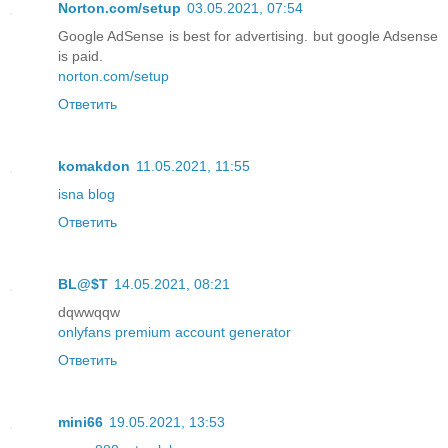
Norton.com/setup
03.05.2021, 07:54
Google AdSense is best for advertising. but google Adsense
is paid.
norton.com/setup
Ответить
komakdon
11.05.2021, 11:55
isna blog
Ответить
BL@$T
14.05.2021, 08:21
dqwwqqw
onlyfans premium account generator
Ответить
mini66
19.05.2021, 13:53