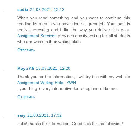
sadia
24.02.2021, 13:12
When you read something and you want to continue this
reading its means you have done a great job. Your post is
really interesting and I like the way you deliver this post.
Assignment Services
provides quality writing for all students
who are weak in their writing skills.
Ответить
Maya Ali
15.03.2021, 12:20
Thank you for the information, I will try this with my website
Assignment Writing Help - AWH
, your blog is very informative for a beginners like me.
Ответить
saiy
21.03.2021, 17:32
hello! thanks for information. Good luck for the following!