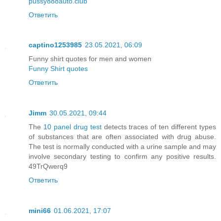
pussy888auto.club
Ответить
captino1253985
23.05.2021, 06:09
Funny shirt quotes for men and women
Funny Shirt quotes
Ответить
Jimm
30.05.2021, 09:44
The
10 panel drug test
detects traces of ten different types
of substances that are often associated with drug abuse.
The test is normally conducted with a urine sample and may
involve secondary testing to confirm any positive results.
49TrQwerq9
Ответить
mini66
01.06.2021, 17:07