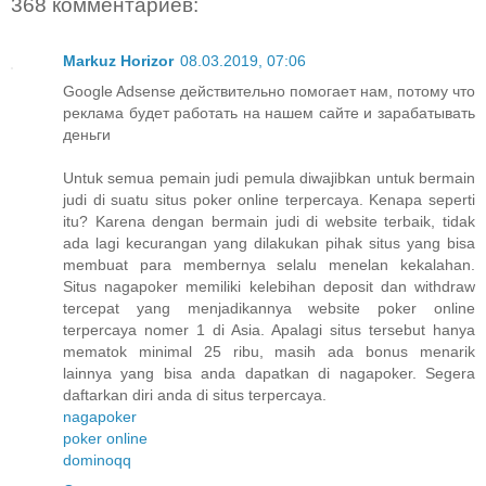
368 комментариев:
Markuz Horizor
08.03.2019, 07:06
Google Adsense действительно помогает нам, потому что
реклама будет работать на нашем сайте и зарабатывать
деньги
Untuk semua pemain judi pemula diwajibkan untuk bermain
judi di suatu situs poker online terpercaya. Kenapa seperti
itu? Karena dengan bermain judi di website terbaik, tidak
ada lagi kecurangan yang dilakukan pihak situs yang bisa
membuat para membernya selalu menelan kekalahan.
Situs nagapoker memiliki kelebihan deposit dan withdraw
tercepat yang menjadikannya website poker online
terpercaya nomer 1 di Asia. Apalagi situs tersebut hanya
mematok minimal 25 ribu, masih ada bonus menarik
lainnya yang bisa anda dapatkan di nagapoker. Segera
daftarkan diri anda di situs terpercaya.
nagapoker
poker online
dominoqq