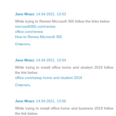
Jace Mrazz
14.04.2021, 13:53
While trying to Renew Microsoft 365 follow the links below
microsoft365.com/renew
office.com/renew
How to Renew Microsoft 365
Ответить
Jace Mrazz
14.04.2021, 13:54
While trying to install office home and student 2019 follow
the link below
office.com/setup home and student 2019
Ответить
Jace Mrazz
14.04.2021, 13:56
While trying to install office home and business 2019 follow
the link below