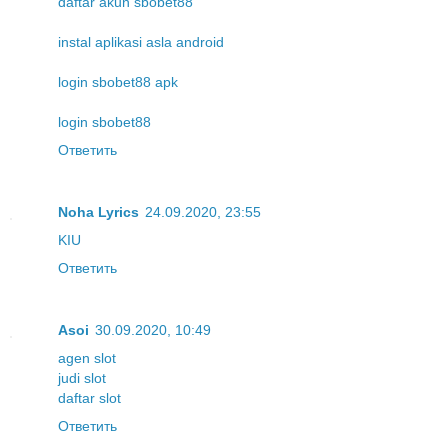
daftar akun sbobet88
instal aplikasi asla android
login sbobet88 apk
login sbobet88
Ответить
Noha Lyrics
24.09.2020, 23:55
KIU
Ответить
Asoi
30.09.2020, 10:49
agen slot
judi slot
daftar slot
Ответить