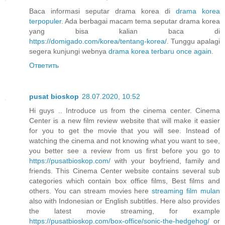
Baca informasi seputar drama korea di
drama korea
terpopuler
. Ada berbagai macam tema seputar drama korea
yang bisa kalian baca di
https://domigado.com/korea/tentang-korea/
. Tunggu apalagi
segera kunjungi webnya
drama korea terbaru once again
.
Ответить
pusat bioskop
28.07.2020, 10:52
Hi guys .. Introduce us from the cinema center. Cinema
Center is a new film review website that will make it easier
for you to get the movie that you will see. Instead of
watching the cinema and not knowing what you want to see,
you better see a review from us first before you go to
https://pusatbioskop.com/
with your boyfriend, family and
friends. This Cinema Center website contains several sub
categories which contain box office films, Best films and
others. You can stream movies here
streaming film mulan
also with Indonesian or English subtitles. Here also provides
the latest movie streaming, for example
https://pusatbioskop.com/box-office/sonic-the-hedgehog/
or