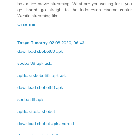
box office movie streaming. What are you waiting for if you
get bored, go straight to the Indonesian cinema center
Wesite streaming film.
Ответить
Tasya Timothy
02.08.2020, 06:43
download sbobet88 apk
sbobet88 apk asla
aplikasi sbobet88 apk asla
download sbobet88 apk
sbobet88 apk
aplikasi asla sbobet
download sbobet apk android