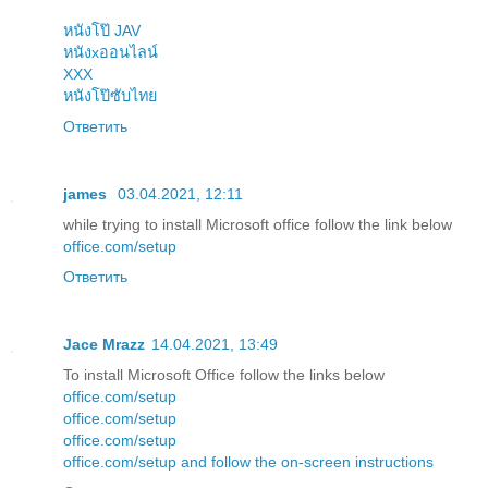
หนังโป๊ JAV
หนังxออนไลน์
XXX
หนังโป๊ซับไทย
Ответить
james
03.04.2021, 12:11
while trying to install Microsoft office follow the link below
office.com/setup
Ответить
Jace Mrazz
14.04.2021, 13:49
To install Microsoft Office follow the links below
office.com/setup
office.com/setup
office.com/setup
office.com/setup and follow the on-screen instructions