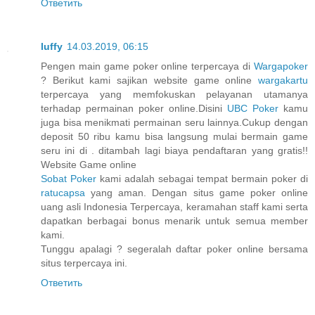
Ответить
luffy
14.03.2019, 06:15
Pengen main game poker online terpercaya di
Wargapoker
? Berikut kami sajikan website game online
wargakartu
terpercaya yang memfokuskan pelayanan utamanya
terhadap permainan poker online.Disini
UBC Poker
kamu
juga bisa menikmati permainan seru lainnya.Cukup dengan
deposit 50 ribu kamu bisa langsung mulai bermain game
seru ini di . ditambah lagi biaya pendaftaran yang gratis!!
Website Game online
Sobat Poker
kami adalah sebagai tempat bermain poker di
ratucapsa
yang aman. Dengan situs game poker online
uang asli Indonesia Terpercaya, keramahan staff kami serta
dapatkan berbagai bonus menarik untuk semua member
kami.
Tunggu apalagi ? segeralah daftar poker online bersama
situs terpercaya ini.
Ответить