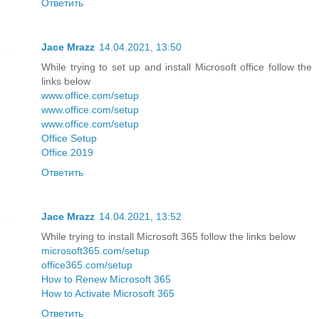
Ответить
Jace Mrazz
14.04.2021, 13:50
While trying to set up and install Microsoft office follow the
links below
www.office.com/setup
www.office.com/setup
www.office.com/setup
Office Setup
Office 2019
Ответить
Jace Mrazz
14.04.2021, 13:52
While trying to install Microsoft 365 follow the links below
microsoft365.com/setup
office365.com/setup
How to Renew Microsoft 365
How to Activate Microsoft 365
Ответить