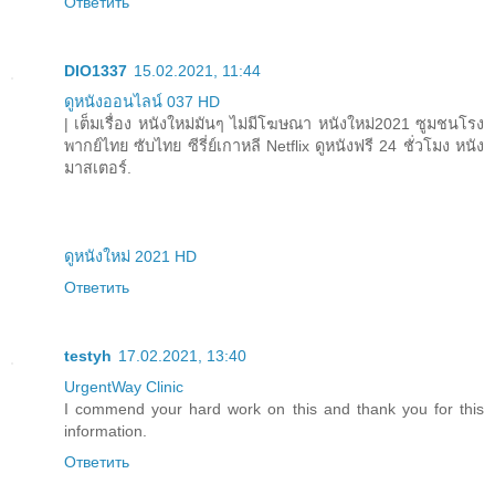
Ответить
DIO1337
15.02.2021, 11:44
ดูหนังออนไลน์ 037 HD
| เต็มเรื่อง หนังใหม่มันๆ ไม่มีโฆษณา หนังใหม่2021 ซูมชนโรง
พากย์ไทย ซับไทย ซีรี่ย์เกาหลี Netflix ดูหนังฟรี 24 ชั่วโมง หนัง
มาสเตอร์.
ดูหนังใหม่ 2021 HD
Ответить
testyh
17.02.2021, 13:40
UrgentWay Clinic
I commend your hard work on this and thank you for this
information.
Ответить