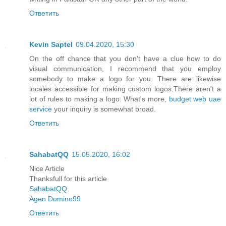
Ответить
Kevin Saptel
09.04.2020, 15:30
On the off chance that you don't have a clue how to do
visual communication, I recommend that you employ
somebody to make a logo for you. There are likewise
locales accessible for making custom logos.There aren't a
lot of rules to making a logo. What's more,
budget web uae
service
your inquiry is somewhat broad.
Ответить
SahabatQQ
15.05.2020, 16:02
Nice Article
Thanksfull for this article
SahabatQQ
Agen Domino99
Ответить