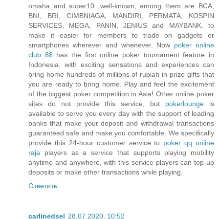
omaha and super10. well-known, among them are BCA,
BNI, BRI, CIMBNIAGA, MANDIRI, PERMATA, KOSPIN
SERVICES, MEGA, PANIN, JENIUS and MAYBANK. to
make it easier for members to trade on gadgets or
smartphones wherever and whenever. Now
poker online
club 88
has the first online poker tournament feature in
Indonesia. with exciting sensations and experiences can
bring home hundreds of millions of rupiah in prize gifts that
you are ready to bring home. Play and feel the excitement
of the biggest poker competition in Asia! Other online poker
sites do not provide this service, but
pokerlounge
is
available to serve you every day with the support of leading
banks that make your deposit and withdrawal transactions
guaranteed safe and make you comfortable. We specifically
provide this 24-hour customer service to
poker qq online
raja
players as a service that supports playing mobility
anytime and anywhere, with this service players can top up
deposits or make other transactions while playing.
Ответить
carlinedsel
28.07.2020, 10:52