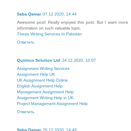
Saba Qamar
07.12.2020, 14:44
Awesome post! Really enjoyed this post. But I want more
information on such valuable topic.
Thesis Writing Services In Pakistan
Ответить
Quirinus Solution Ltd
24.12.2020, 10:07
Assignment Writing Services
Assignment Help UK
UK Assignment Help Online
English Assignment Help
Management Assignment Help
Assignment Writing Help in UK
Project Management Assignment Help
Ответить
Saba Qamar
25.12.2020, 14:49