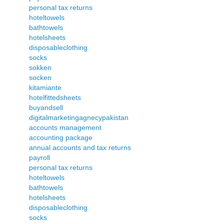
personal tax returns
hoteltowels
bathtowels
hotelsheets
disposableclothing
socks
sokken
socken
kitamiante
hotelfittedsheets
buyandsell
digitalmarketingagnecypakistan
accounts management
accounting package
annual accounts and tax returns
payroll
personal tax returns
hoteltowels
bathtowels
hotelsheets
disposableclothing
socks