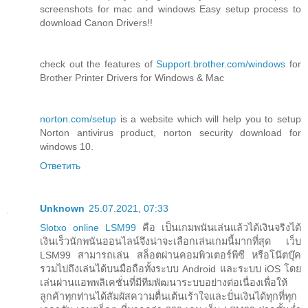
screenshots for mac and windows Easy setup process to
download Canon Drivers!!
check out the features of
Support.brother.com/windows
for
Brother Printer Drivers for Windows & Mac
norton.com/setup
is a website which will help you to setup
Norton antivirus product, norton security download for
windows 10.
Ответить
Unknown
25.07.2021, 07:33
Slotxo online LSM99
คือ เป็นเกมพนันเล่นแล้วได้เงินจริงได้
เงินเร็วนักพนันออนไลน์จึงน่าจะเลือกเล่นเกมนี้มากที่สุด เว็บ
LSM99 สามารถเล่น สล็อตผ่านคอมพิวเตอร์พีซี หรือโน๊ตบุ๊ค
รวมไปถึงเล่นได้บนมือถือทั้งระบบ Android และระบบ iOS โดย
เล่นผ่านแอพพลิเคชั่นที่มีทีมพัฒนาระบบอย่างต่อเนื่องเพื่อให้
ลูกค้าทุกท่านได้สัมผัสความตื่นเต้นเร้าใจและปั่นเงินได้ทุกที่ทุก