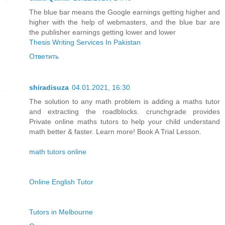
The blue bar means the Google earnings getting higher and
higher with the help of webmasters, and the blue bar are
the publisher earnings getting lower and lower
Thesis Writing Services In Pakistan
Ответить
shiradisuza
04.01.2021, 16:30
The solution to any math problem is adding a maths tutor
and extracting the roadblocks. crunchgrade provides
Private online maths tutors to help your child understand
math better & faster. Learn more! Book A Trial Lesson.
math tutors online
Online English Tutor
Tutors in Melbourne