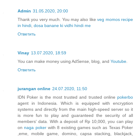
Admin
31.05.2020, 20:00
Thank you very much. You may also like
veg momos recipe
in hindi
,
dosa banane ki vidhi hindi me
Ответить
Vinay
13.07.2020, 18:59
You can make money using AdSense, blog, and
Youtube
.
Ответить
jurangan online
24.07.2020, 11:50
IDN Poker is the most trusted and trusted online
pokerbo
agent in Indonesia. Which is equipped with encryption
systems and directly from the main high-speed server so it
is more fun to play and guaranteed the security of all
members' data. With a deposit of Rp 10,000, you can play
on
naga poker
with 8 existing games such as Texas Poker
,eme, mobile game, domino, capsa stacking, blackjack,