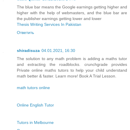
The blue bar means the Google earnings getting higher and
higher with the help of webmasters, and the blue bar are
the publisher earnings getting lower and lower
Thesis Writing Services In Pakistan
Ответить
shiradisuza
04.01.2021, 16:30
The solution to any math problem is adding a maths tutor
and extracting the roadblocks. crunchgrade provides
Private online maths tutors to help your child understand
math better & faster. Learn more! Book A Trial Lesson.
math tutors online
Online English Tutor
Tutors in Melbourne