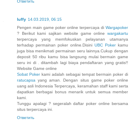
Ответить
luffy
14.03.2019, 06:15
Pengen main game poker online terpercaya di
Wargapoker
? Berikut kami sajikan website game online
wargakartu
terpercaya yang memfokuskan pelayanan utamanya
terhadap permainan poker online.Disini
UBC Poker
kamu
juga bisa menikmati permainan seru lainnya.Cukup dengan
deposit 50 ribu kamu bisa langsung mulai bermain game
seru ini di . ditambah lagi biaya pendaftaran yang gratis!!
Website Game online
Sobat Poker
kami adalah sebagai tempat bermain poker di
ratucapsa
yang aman. Dengan situs game poker online
uang asli Indonesia Terpercaya, keramahan staff kami serta
dapatkan berbagai bonus menarik untuk semua member
kami.
Tunggu apalagi ? segeralah daftar poker online bersama
situs terpercaya ini.
Ответить