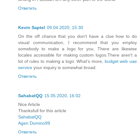
Ответить
Kevin Saptel
09.04.2020, 15:30
On the off chance that you don't have a clue how to do
visual communication, I recommend that you employ
somebody to make a logo for you. There are likewise
locales accessible for making custom logos.There aren't a
lot of rules to making a logo. What's more,
budget web uae
service
your inquiry is somewhat broad.
Ответить
SahabatQQ
15.05.2020, 16:02
Nice Article
Thanksfull for this article
SahabatQQ
Agen Domino99
Ответить