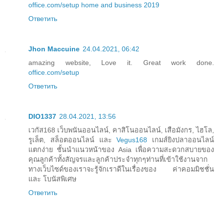
office.com/setup home and business 2019
Ответить
Jhon Maccuine
24.04.2021, 06:42
amazing website, Love it. Great work done.
office.com/setup
Ответить
DIO1337
28.04.2021, 13:56
เวกัส168 เว็บพนันออนไลน์, คาสิโนออนไลน์, เสือมังกร, ไฮโล,
รูเล็ต, ​สล็อตออนไลน์​ และ
Vegus168
เกมส์ยิงปลาออนไลน์
แตกง่าย ชั้นนำแนวหน้าของ Asia เพื่อความสะดวกสบายของ
คุณลูกค้าทั้งสัญจรและลูกค้าประจำทุกๆท่านที่เข้าใช้งานจาก
ทางเว็บไซด์ของเราจะรู้จักเราดีในเรื่องของ ค่าคอมมิชชั่น
และ โบนัสพิเศษ
Ответить