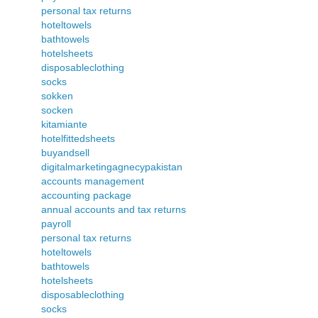
personal tax returns
hoteltowels
bathtowels
hotelsheets
disposableclothing
socks
sokken
socken
kitamiante
hotelfittedsheets
buyandsell
digitalmarketingagnecypakistan
accounts management
accounting package
annual accounts and tax returns
payroll
personal tax returns
hoteltowels
bathtowels
hotelsheets
disposableclothing
socks