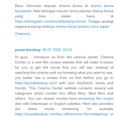
Baca informasi seputar drama korea di
drama korea
terpopuler
. Ada berbagai macam tema seputar drama korea
yang bisa kalian baca di
https://domigado.com/korea/tentang-korea/
. Tunggu apalagi
segera kunjungi webnya
drama korea terbaru once again
.
Ответить
pusat bioskop
28.07.2020, 10:52
Hi guys .. Introduce us from the cinema center. Cinema
Center is a new film review website that will make it easier
for you to get the movie that you will see. Instead of
watching the cinema and not knowing what you want to see,
you better see a review from us first before you go to
https://pusatbioskop.com/
with your boyfriend, family and
friends. This Cinema Center website contains several sub
categories which contain box office films, Best films and
others. You can stream movies here
streaming film mulan
also with Indonesian or English subtitles. Here also provides
the latest movie streaming, for example
https://pusatbioskop.com/box-office/sonic-the-hedgehog/
or