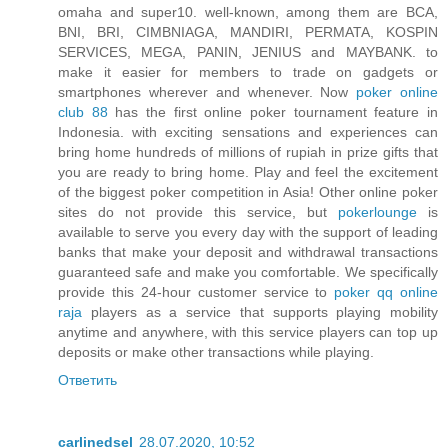
omaha and super10. well-known, among them are BCA,
BNI, BRI, CIMBNIAGA, MANDIRI, PERMATA, KOSPIN
SERVICES, MEGA, PANIN, JENIUS and MAYBANK. to
make it easier for members to trade on gadgets or
smartphones wherever and whenever. Now
poker online
club 88
has the first online poker tournament feature in
Indonesia. with exciting sensations and experiences can
bring home hundreds of millions of rupiah in prize gifts that
you are ready to bring home. Play and feel the excitement
of the biggest poker competition in Asia! Other online poker
sites do not provide this service, but
pokerlounge
is
available to serve you every day with the support of leading
banks that make your deposit and withdrawal transactions
guaranteed safe and make you comfortable. We specifically
provide this 24-hour customer service to
poker qq online
raja
players as a service that supports playing mobility
anytime and anywhere, with this service players can top up
deposits or make other transactions while playing.
Ответить
carlinedsel
28.07.2020, 10:52