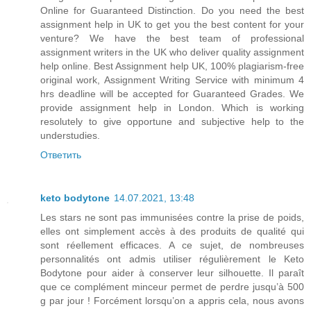
Online for Guaranteed Distinction. Do you need the best
assignment help in UK to get you the best content for your
venture? We have the best team of professional
assignment writers in the UK who deliver quality assignment
help online. Best Assignment help UK, 100% plagiarism-free
original work, Assignment Writing Service with minimum 4
hrs deadline will be accepted for Guaranteed Grades. We
provide assignment help in London. Which is working
resolutely to give opportune and subjective help to the
understudies.
Ответить
keto bodytone
14.07.2021, 13:48
Les stars ne sont pas immunisées contre la prise de poids,
elles ont simplement accès à des produits de qualité qui
sont réellement efficaces. A ce sujet, de nombreuses
personnalités ont admis utiliser régulièrement le Keto
Bodytone pour aider à conserver leur silhouette. Il paraît
que ce complément minceur permet de perdre jusqu’à 500
g par jour ! Forcément lorsqu’on a appris cela, nous avons