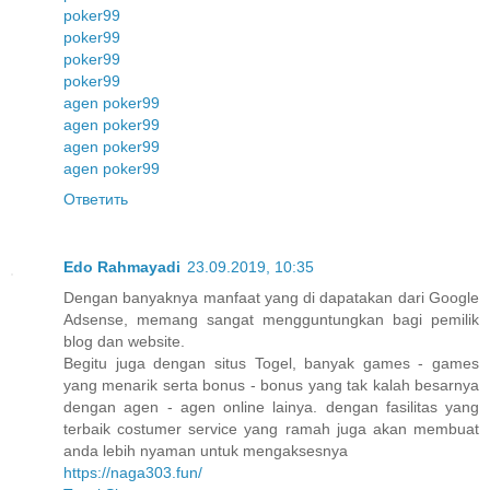
poker99
poker99
poker99
poker99
agen poker99
agen poker99
agen poker99
agen poker99
Ответить
Edo Rahmayadi
23.09.2019, 10:35
Dengan banyaknya manfaat yang di dapatakan dari Google
Adsense, memang sangat mengguntungkan bagi pemilik
blog dan website.
Begitu juga dengan situs Togel, banyak games - games
yang menarik serta bonus - bonus yang tak kalah besarnya
dengan agen - agen online lainya. dengan fasilitas yang
terbaik costumer service yang ramah juga akan membuat
anda lebih nyaman untuk mengaksesnya
https://naga303.fun/