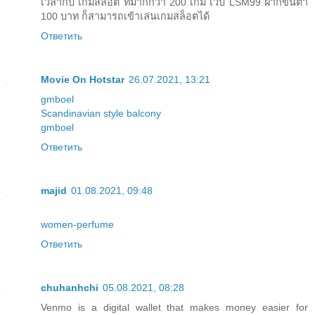
เวลากับ เกมสล็อต ที่มากกว่า 200 เกม เว็บ LSM99 ฝากขั้นต่ำ
100 บาท ก็สามารถเข้าเล่นเกมสล็อตได้
Ответить
Movie On Hotstar
26.07.2021, 13:21
gmboel
Scandinavian style balcony
gmboel
Ответить
majid
01.08.2021, 09:48
women-perfume
Ответить
chuhanhchi
05.08.2021, 08:28
Venmo is a digital wallet that makes money easier for