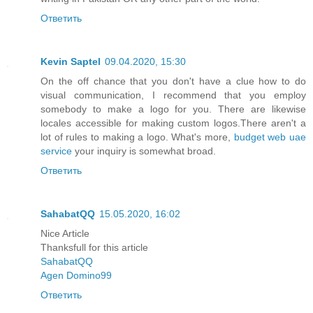
Ответить
Kevin Saptel
09.04.2020, 15:30
On the off chance that you don't have a clue how to do
visual communication, I recommend that you employ
somebody to make a logo for you. There are likewise
locales accessible for making custom logos.There aren't a
lot of rules to making a logo. What's more,
budget web uae
service
your inquiry is somewhat broad.
Ответить
SahabatQQ
15.05.2020, 16:02
Nice Article
Thanksfull for this article
SahabatQQ
Agen Domino99
Ответить