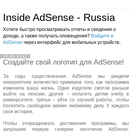
Inside AdSense - Russia
Хотите быстро просматривать отчеты и сведения о
доходе, а также получать оповещения?
Войдите в
AdSense
через интерфейс для мобильных устройств.
19.04.2011
Создайте свой логотип для AdSense!
За годы существования AdSense мы увидели
невероятное количество примеров того, как программа
изменила вашу жизнь. Одни издатели смогли раньше
выйти на пенсию, другие – оплатить детям учебу в
университете, третьи – уйти со скучной работы, чтобы
посвятить свободное время любимому делу. У каждого
своя история.
Чтобы отпраздновать достижения программы, мы
запускаем первую галерею логотипов AdSense.