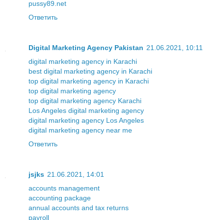
pussy89.net
Ответить
Digital Marketing Agency Pakistan
21.06.2021, 10:11
digital marketing agency in Karachi
best digital marketing agency in Karachi
top digital marketing agency in Karachi
top digital marketing agency
top digital marketing agency Karachi
Los Angeles digital marketing agency
digital marketing agency Los Angeles
digital marketing agency near me
Ответить
jsjks
21.06.2021, 14:01
accounts management
accounting package
annual accounts and tax returns
payroll