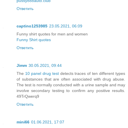
pussy888auto.club
Ответить
captino1253985
23.05.2021, 06:09
Funny shirt quotes for men and women
Funny Shirt quotes
Ответить
Jimm
30.05.2021, 09:44
The
10 panel drug test
detects traces of ten different types
of substances that are often associated with drug abuse.
The test is normally conducted with a urine sample and may
involve secondary testing to confirm any positive results.
49TrQwerq9
Ответить
mini66
01.06.2021, 17:07