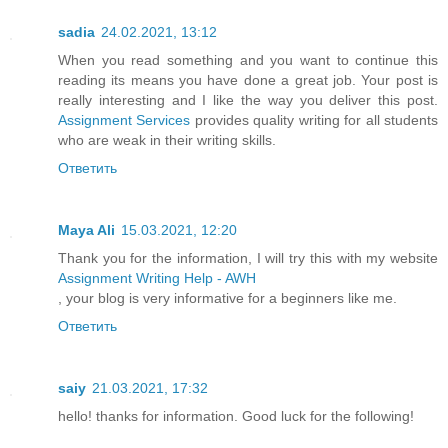
sadia
24.02.2021, 13:12
When you read something and you want to continue this
reading its means you have done a great job. Your post is
really interesting and I like the way you deliver this post.
Assignment Services
provides quality writing for all students
who are weak in their writing skills.
Ответить
Maya Ali
15.03.2021, 12:20
Thank you for the information, I will try this with my website
Assignment Writing Help - AWH
, your blog is very informative for a beginners like me.
Ответить
saiy
21.03.2021, 17:32
hello! thanks for information. Good luck for the following!