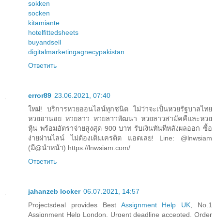
sokken
socken
kitamiante
hotelfittedsheets
buyandsell
digitalmarketingagnecypakistan
Ответить
error89
23.06.2021, 07:40
ใหม่! บริการหวยออนไลน์ทุกชนิด ไม่ว่าจะเป็นหวยรัฐบาลไทย
หวยฮานอย หวยลาว หวยลาวพัฒนา หวยลาวสามัคคีและหวย
หุ้น พร้อมอัตราจ่ายสูงสุด 900 บาท รับเงินทันทีหลังผลออก ซื้อ
ง่ายผ่านไลน์ ไม่ต้องเติมเครดิต แอดเลย! Line: @lnwsiam
(มี@นำหน้า) https://lnwsiam.com/
Ответить
jahanzeb locker
06.07.2021, 14:57
Projectsdeal provides Best
Assignment Help UK
, No.1
Assignment Help London. Urgent deadline accepted. Order