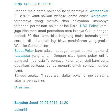
luffy
14.03.2019, 06:15
Pengen main game poker online terpercaya di
Wargapoker
? Berikut kami sajikan website game online
wargakartu
terpercaya yang memfokuskan pelayanan utamanya
terhadap permainan poker online.Disini
UBC Poker
kamu
juga bisa menikmati permainan seru lainnya.Cukup dengan
deposit 50 ribu kamu bisa langsung mulai bermain game
seru ini di . ditambah lagi biaya pendaftaran yang gratis!!
Website Game online
Sobat Poker
kami adalah sebagai tempat bermain poker di
ratucapsa
yang aman. Dengan situs game poker online
uang asli Indonesia Terpercaya, keramahan staff kami serta
dapatkan berbagai bonus menarik untuk semua member
kami.
Tunggu apalagi ? segeralah daftar poker online bersama
situs terpercaya ini.
Ответить
Sahabat Jessi
02.07.2019, 11:20
poker99