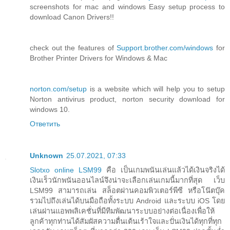
screenshots for mac and windows Easy setup process to
download Canon Drivers!!
check out the features of
Support.brother.com/windows
for
Brother Printer Drivers for Windows & Mac
norton.com/setup
is a website which will help you to setup
Norton antivirus product, norton security download for
windows 10.
Ответить
Unknown
25.07.2021, 07:33
Slotxo online LSM99
คือ เป็นเกมพนันเล่นแล้วได้เงินจริงได้
เงินเร็วนักพนันออนไลน์จึงน่าจะเลือกเล่นเกมนี้มากที่สุด เว็บ
LSM99 สามารถเล่น สล็อตผ่านคอมพิวเตอร์พีซี หรือโน๊ตบุ๊ค
รวมไปถึงเล่นได้บนมือถือทั้งระบบ Android และระบบ iOS โดย
เล่นผ่านแอพพลิเคชั่นที่มีทีมพัฒนาระบบอย่างต่อเนื่องเพื่อให้
ลูกค้าทุกท่านได้สัมผัสความตื่นเต้นเร้าใจและปั่นเงินได้ทุกที่ทุก