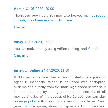
Admin
31.05.2020, 20:00
Thank you very much. You may also like
veg momos recipe
in hindi
,
dosa banane ki vidhi hindi me
Ответить
Vinay
13.07.2020, 18:59
You can make money using AdSense, blog, and
Youtube
.
Ответить
jurangan online
24.07.2020, 11:50
IDN Poker is the most trusted and trusted online
pokerbo
agent in Indonesia. Which is equipped with encryption
systems and directly from the main high-speed server so it
is more fun to play and guaranteed the security of all
members' data. With a deposit of Rp 10,000, you can play
on
naga poker
with 8 existing games such as Texas Poker
,eme, mobile game, domino, capsa stacking, blackjack,