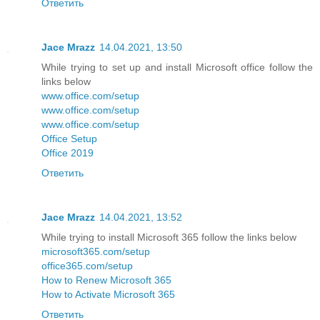
Ответить
Jace Mrazz
14.04.2021, 13:50
While trying to set up and install Microsoft office follow the
links below
www.office.com/setup
www.office.com/setup
www.office.com/setup
Office Setup
Office 2019
Ответить
Jace Mrazz
14.04.2021, 13:52
While trying to install Microsoft 365 follow the links below
microsoft365.com/setup
office365.com/setup
How to Renew Microsoft 365
How to Activate Microsoft 365
Ответить