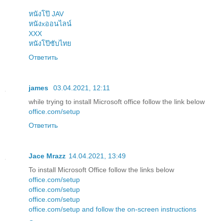
หนังโป๊ JAV
หนังxออนไลน์
XXX
หนังโป๊ซับไทย
Ответить
james
03.04.2021, 12:11
while trying to install Microsoft office follow the link below
office.com/setup
Ответить
Jace Mrazz
14.04.2021, 13:49
To install Microsoft Office follow the links below
office.com/setup
office.com/setup
office.com/setup
office.com/setup and follow the on-screen instructions