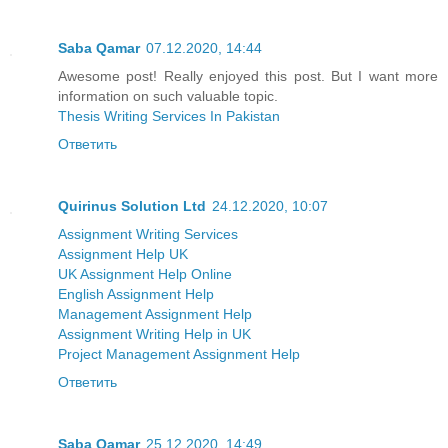
Saba Qamar
07.12.2020, 14:44
Awesome post! Really enjoyed this post. But I want more
information on such valuable topic.
Thesis Writing Services In Pakistan
Ответить
Quirinus Solution Ltd
24.12.2020, 10:07
Assignment Writing Services
Assignment Help UK
UK Assignment Help Online
English Assignment Help
Management Assignment Help
Assignment Writing Help in UK
Project Management Assignment Help
Ответить
Saba Qamar
25.12.2020, 14:49