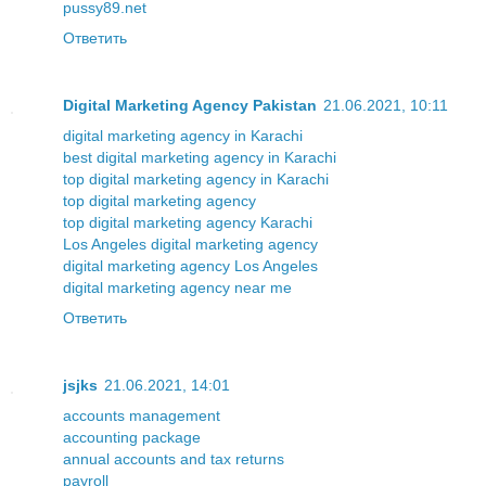
pussy89.net
Ответить
Digital Marketing Agency Pakistan
21.06.2021, 10:11
digital marketing agency in Karachi
best digital marketing agency in Karachi
top digital marketing agency in Karachi
top digital marketing agency
top digital marketing agency Karachi
Los Angeles digital marketing agency
digital marketing agency Los Angeles
digital marketing agency near me
Ответить
jsjks
21.06.2021, 14:01
accounts management
accounting package
annual accounts and tax returns
payroll