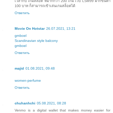
เวลากับ เกมสล็อต ที่มากกว่า 200 เกม เว็บ LSM99 ฝากขั้นต่ำ
100 บาท ก็สามารถเข้าเล่นเกมสล็อตได้
Ответить
Movie On Hotstar
26.07.2021, 13:21
gmboel
Scandinavian style balcony
gmboel
Ответить
majid
01.08.2021, 09:48
women-perfume
Ответить
chuhanhchi
05.08.2021, 08:28
Venmo is a digital wallet that makes money easier for