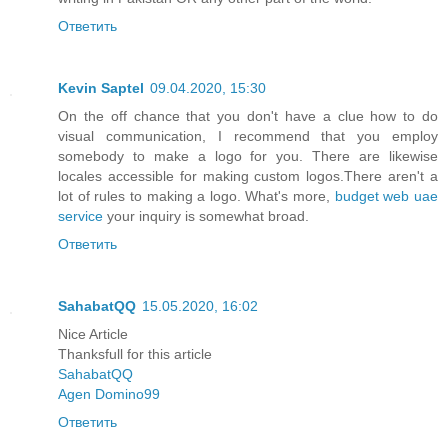
Ответить
Kevin Saptel
09.04.2020, 15:30
On the off chance that you don't have a clue how to do
visual communication, I recommend that you employ
somebody to make a logo for you. There are likewise
locales accessible for making custom logos.There aren't a
lot of rules to making a logo. What's more,
budget web uae
service
your inquiry is somewhat broad.
Ответить
SahabatQQ
15.05.2020, 16:02
Nice Article
Thanksfull for this article
SahabatQQ
Agen Domino99
Ответить