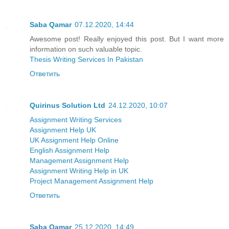
Saba Qamar
07.12.2020, 14:44
Awesome post! Really enjoyed this post. But I want more
information on such valuable topic.
Thesis Writing Services In Pakistan
Ответить
Quirinus Solution Ltd
24.12.2020, 10:07
Assignment Writing Services
Assignment Help UK
UK Assignment Help Online
English Assignment Help
Management Assignment Help
Assignment Writing Help in UK
Project Management Assignment Help
Ответить
Saba Qamar
25.12.2020, 14:49