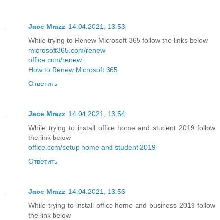
Jace Mrazz
14.04.2021, 13:53
While trying to Renew Microsoft 365 follow the links below
microsoft365.com/renew
office.com/renew
How to Renew Microsoft 365
Ответить
Jace Mrazz
14.04.2021, 13:54
While trying to install office home and student 2019 follow
the link below
office.com/setup home and student 2019
Ответить
Jace Mrazz
14.04.2021, 13:56
While trying to install office home and business 2019 follow
the link below