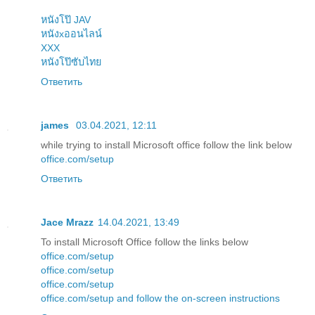
หนังโป๊ JAV
หนังxออนไลน์
XXX
หนังโป๊ซับไทย
Ответить
james
03.04.2021, 12:11
while trying to install Microsoft office follow the link below
office.com/setup
Ответить
Jace Mrazz
14.04.2021, 13:49
To install Microsoft Office follow the links below
office.com/setup
office.com/setup
office.com/setup
office.com/setup and follow the on-screen instructions