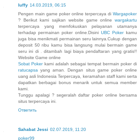
luffy
14.03.2019, 06:15
Pengen main game poker online terpercaya di
Wargapoker
? Berikut kami sajikan website game online
wargakartu
terpercaya yang memfokuskan pelayanan utamanya
terhadap permainan poker online.Disini
UBC Poker
kamu
juga bisa menikmati permainan seru lainnya.Cukup dengan
deposit 50 ribu kamu bisa langsung mulai bermain game
seru ini di . ditambah lagi biaya pendaftaran yang gratis!!
Website Game online
Sobat Poker
kami adalah sebagai tempat bermain poker di
ratucapsa
yang aman. Dengan situs game poker online
uang asli Indonesia Terpercaya, keramahan staff kami serta
dapatkan berbagai bonus menarik untuk semua member
kami.
Tunggu apalagi ? segeralah daftar poker online bersama
situs terpercaya ini.
Ответить
Sahabat Jessi
02.07.2019, 11:20
poker99