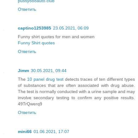
pussy888auto.club
Ответить
captino1253985
23.05.2021, 06:09
Funny shirt quotes for men and women
Funny Shirt quotes
Ответить
Jimm
30.05.2021, 09:44
The
10 panel drug test
detects traces of ten different types
of substances that are often associated with drug abuse.
The test is normally conducted with a urine sample and may
involve secondary testing to confirm any positive results.
49TrQwerq9
Ответить
mini66
01.06.2021, 17:07