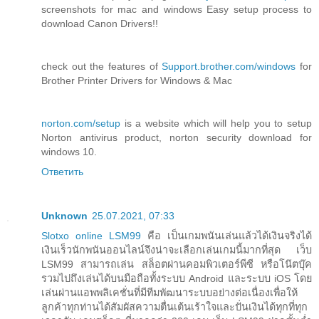
screenshots for mac and windows Easy setup process to
download Canon Drivers!!
check out the features of
Support.brother.com/windows
for
Brother Printer Drivers for Windows & Mac
norton.com/setup
is a website which will help you to setup
Norton antivirus product, norton security download for
windows 10.
Ответить
Unknown
25.07.2021, 07:33
Slotxo online LSM99
คือ เป็นเกมพนันเล่นแล้วได้เงินจริงได้
เงินเร็วนักพนันออนไลน์จึงน่าจะเลือกเล่นเกมนี้มากที่สุด เว็บ
LSM99 สามารถเล่น สล็อตผ่านคอมพิวเตอร์พีซี หรือโน๊ตบุ๊ค
รวมไปถึงเล่นได้บนมือถือทั้งระบบ Android และระบบ iOS โดย
เล่นผ่านแอพพลิเคชั่นที่มีทีมพัฒนาระบบอย่างต่อเนื่องเพื่อให้
ลูกค้าทุกท่านได้สัมผัสความตื่นเต้นเร้าใจและปั่นเงินได้ทุกที่ทุก