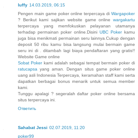
luffy
14.03.2019, 06:15
Pengen main game poker online terpercaya di
Wargapoker
? Berikut kami sajikan website game online
wargakartu
terpercaya yang memfokuskan pelayanan utamanya
terhadap permainan poker online.Disini
UBC Poker
kamu
juga bisa menikmati permainan seru lainnya.Cukup dengan
deposit 50 ribu kamu bisa langsung mulai bermain game
seru ini di . ditambah lagi biaya pendaftaran yang gratis!!
Website Game online
Sobat Poker
kami adalah sebagai tempat bermain poker di
ratucapsa
yang aman. Dengan situs game poker online
uang asli Indonesia Terpercaya, keramahan staff kami serta
dapatkan berbagai bonus menarik untuk semua member
kami.
Tunggu apalagi ? segeralah daftar poker online bersama
situs terpercaya ini.
Ответить
Sahabat Jessi
02.07.2019, 11:20
poker99