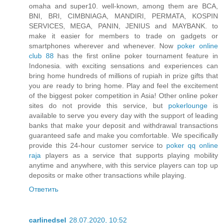
omaha and super10. well-known, among them are BCA,
BNI, BRI, CIMBNIAGA, MANDIRI, PERMATA, KOSPIN
SERVICES, MEGA, PANIN, JENIUS and MAYBANK. to
make it easier for members to trade on gadgets or
smartphones wherever and whenever. Now
poker online
club 88
has the first online poker tournament feature in
Indonesia. with exciting sensations and experiences can
bring home hundreds of millions of rupiah in prize gifts that
you are ready to bring home. Play and feel the excitement
of the biggest poker competition in Asia! Other online poker
sites do not provide this service, but
pokerlounge
is
available to serve you every day with the support of leading
banks that make your deposit and withdrawal transactions
guaranteed safe and make you comfortable. We specifically
provide this 24-hour customer service to
poker qq online
raja
players as a service that supports playing mobility
anytime and anywhere, with this service players can top up
deposits or make other transactions while playing.
Ответить
carlinedsel
28.07.2020, 10:52