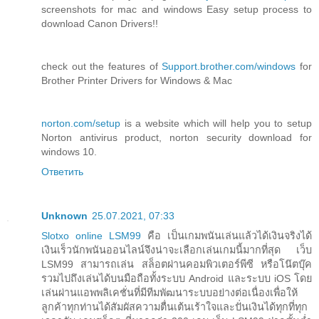
screenshots for mac and windows Easy setup process to
download Canon Drivers!!
check out the features of
Support.brother.com/windows
for
Brother Printer Drivers for Windows & Mac
norton.com/setup
is a website which will help you to setup
Norton antivirus product, norton security download for
windows 10.
Ответить
Unknown
25.07.2021, 07:33
Slotxo online LSM99
คือ เป็นเกมพนันเล่นแล้วได้เงินจริงได้
เงินเร็วนักพนันออนไลน์จึงน่าจะเลือกเล่นเกมนี้มากที่สุด เว็บ
LSM99 สามารถเล่น สล็อตผ่านคอมพิวเตอร์พีซี หรือโน๊ตบุ๊ค
รวมไปถึงเล่นได้บนมือถือทั้งระบบ Android และระบบ iOS โดย
เล่นผ่านแอพพลิเคชั่นที่มีทีมพัฒนาระบบอย่างต่อเนื่องเพื่อให้
ลูกค้าทุกท่านได้สัมผัสความตื่นเต้นเร้าใจและปั่นเงินได้ทุกที่ทุก