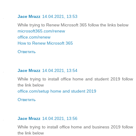
Jace Mrazz
14.04.2021, 13:53
While trying to Renew Microsoft 365 follow the links below
microsoft365.com/renew
office.com/renew
How to Renew Microsoft 365
Ответить
Jace Mrazz
14.04.2021, 13:54
While trying to install office home and student 2019 follow
the link below
office.com/setup home and student 2019
Ответить
Jace Mrazz
14.04.2021, 13:56
While trying to install office home and business 2019 follow
the link below