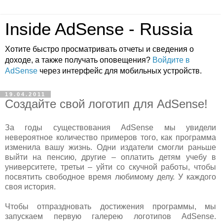
Inside AdSense - Russia
Хотите быстро просматривать отчеты и сведения о
доходе, а также получать оповещения?
Войдите в
AdSense
через интерфейс для мобильных устройств.
19.04.2011
Создайте свой логотип для AdSense!
За годы существования AdSense мы увидели
невероятное количество примеров того, как программа
изменила вашу жизнь. Одни издатели смогли раньше
выйти на пенсию, другие – оплатить детям учебу в
университете, третьи – уйти со скучной работы, чтобы
посвятить свободное время любимому делу. У каждого
своя история.
Чтобы отпраздновать достижения программы, мы
запускаем первую галерею логотипов AdSense.