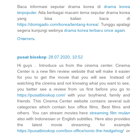
Baca informasi seputar drama korea di
drama korea
terpopuler
. Ada berbagai macam tema seputar drama korea
yang bisa kalian baca di
https://domigado.com/korea/tentang-korea/
. Tunggu apalagi
segera kunjungi webnya
drama korea terbaru once again
.
Ответить
pusat bioskop
28.07.2020, 10:52
Hi guys .. Introduce us from the cinema center. Cinema
Center is a new film review website that will make it easier
for you to get the movie that you will see. Instead of
watching the cinema and not knowing what you want to see,
you better see a review from us first before you go to
https://pusatbioskop.com/
with your boyfriend, family and
friends. This Cinema Center website contains several sub
categories which contain box office films, Best films and
others. You can stream movies here
streaming film mulan
also with Indonesian or English subtitles. Here also provides
the latest movie streaming, for example
https://pusatbioskop.com/box-office/sonic-the-hedgehog/
or