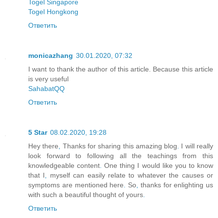
Togel Singapore
Togel Hongkong
Ответить
monicazhang
30.01.2020, 07:32
I want to thank the author of this article. Because this article
is very useful
SahabatQQ
Ответить
5 Star
08.02.2020, 19:28
Hey there
,
Thanks for sharing this amazing blog
.
I will really
look forward to following all the teachings from this
knowledgeable content
.
One thing I would like you to know
that I
,
myself can easily relate to whatever the causes or
symptoms are mentioned here
.
So
,
thanks for enlighting us
with such a beautiful thought of yours
.
Ответить