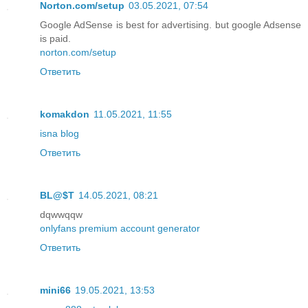
Norton.com/setup
03.05.2021, 07:54
Google AdSense is best for advertising. but google Adsense
is paid.
norton.com/setup
Ответить
komakdon
11.05.2021, 11:55
isna blog
Ответить
BL@$T
14.05.2021, 08:21
dqwwqqw
onlyfans premium account generator
Ответить
mini66
19.05.2021, 13:53