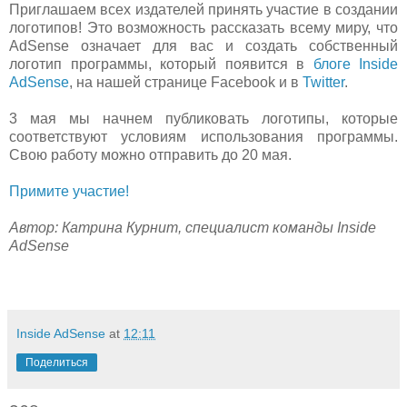
Приглашаем всех издателей принять участие в создании
логотипов! Это возможность рассказать всему миру, что
AdSense означает для вас и создать собственный
логотип программы, который появится в
блоге Inside
AdSense
, на нашей странице Facebook и в
Twitter
.
3 мая мы начнем публиковать логотипы, которые
соответствуют условиям использования программы.
Свою работу можно отправить до 20 мая.
Примите участие!
Автор: Катрина Курнит, специалист команды Inside
AdSense
Inside AdSense
at
12:11
Поделиться