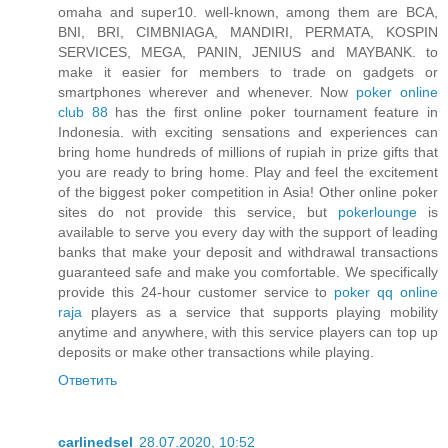
omaha and super10. well-known, among them are BCA,
BNI, BRI, CIMBNIAGA, MANDIRI, PERMATA, KOSPIN
SERVICES, MEGA, PANIN, JENIUS and MAYBANK. to
make it easier for members to trade on gadgets or
smartphones wherever and whenever. Now
poker online
club 88
has the first online poker tournament feature in
Indonesia. with exciting sensations and experiences can
bring home hundreds of millions of rupiah in prize gifts that
you are ready to bring home. Play and feel the excitement
of the biggest poker competition in Asia! Other online poker
sites do not provide this service, but
pokerlounge
is
available to serve you every day with the support of leading
banks that make your deposit and withdrawal transactions
guaranteed safe and make you comfortable. We specifically
provide this 24-hour customer service to
poker qq online
raja
players as a service that supports playing mobility
anytime and anywhere, with this service players can top up
deposits or make other transactions while playing.
Ответить
carlinedsel
28.07.2020, 10:52