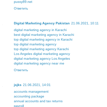
pussy89.net
Ответить
Digital Marketing Agency Pakistan
21.06.2021, 10:11
digital marketing agency in Karachi
best digital marketing agency in Karachi
top digital marketing agency in Karachi
top digital marketing agency
top digital marketing agency Karachi
Los Angeles digital marketing agency
digital marketing agency Los Angeles
digital marketing agency near me
Ответить
jsjks
21.06.2021, 14:01
accounts management
accounting package
annual accounts and tax returns
payroll