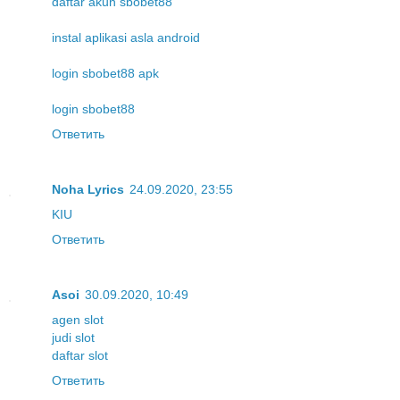
daftar akun sbobet88
instal aplikasi asla android
login sbobet88 apk
login sbobet88
Ответить
Noha Lyrics
24.09.2020, 23:55
KIU
Ответить
Asoi
30.09.2020, 10:49
agen slot
judi slot
daftar slot
Ответить