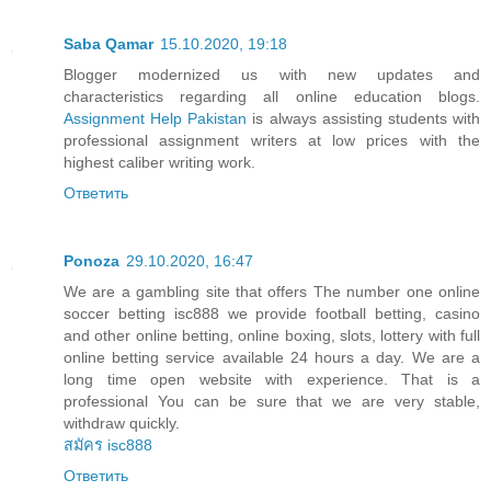
Saba Qamar
15.10.2020, 19:18
Blogger modernized us with new updates and
characteristics regarding all online education blogs.
Assignment Help Pakistan
is always assisting students with
professional assignment writers at low prices with the
highest caliber writing work.
Ответить
Ponoza
29.10.2020, 16:47
We are a gambling site that offers The number one online
soccer betting isc888 we provide football betting, casino
and other online betting, online boxing, slots, lottery with full
online betting service available 24 hours a day. We are a
long time open website with experience. That is a
professional You can be sure that we are very stable,
withdraw quickly.
สมัคร isc888
Ответить