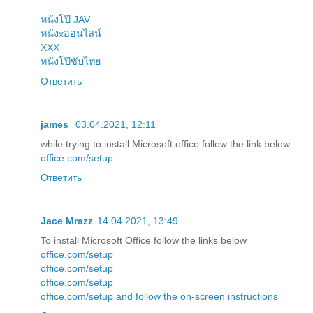
หนังโป๊ JAV
หนังxออนไลน์
XXX
หนังโป๊ซับไทย
Ответить
james
03.04.2021, 12:11
while trying to install Microsoft office follow the link below
office.com/setup
Ответить
Jace Mrazz
14.04.2021, 13:49
To install Microsoft Office follow the links below
office.com/setup
office.com/setup
office.com/setup
office.com/setup and follow the on-screen instructions