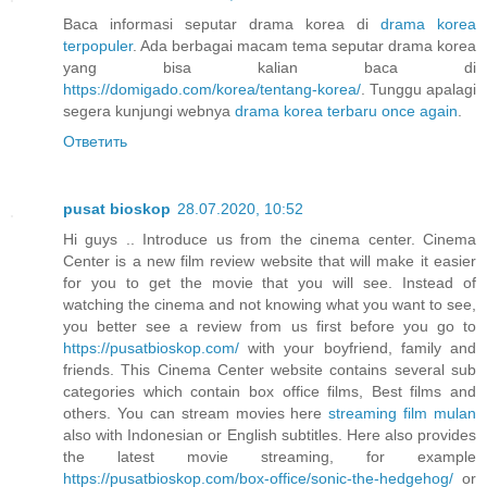
Baca informasi seputar drama korea di
drama korea
terpopuler
. Ada berbagai macam tema seputar drama korea
yang bisa kalian baca di
https://domigado.com/korea/tentang-korea/
. Tunggu apalagi
segera kunjungi webnya
drama korea terbaru once again
.
Ответить
pusat bioskop
28.07.2020, 10:52
Hi guys .. Introduce us from the cinema center. Cinema
Center is a new film review website that will make it easier
for you to get the movie that you will see. Instead of
watching the cinema and not knowing what you want to see,
you better see a review from us first before you go to
https://pusatbioskop.com/
with your boyfriend, family and
friends. This Cinema Center website contains several sub
categories which contain box office films, Best films and
others. You can stream movies here
streaming film mulan
also with Indonesian or English subtitles. Here also provides
the latest movie streaming, for example
https://pusatbioskop.com/box-office/sonic-the-hedgehog/
or