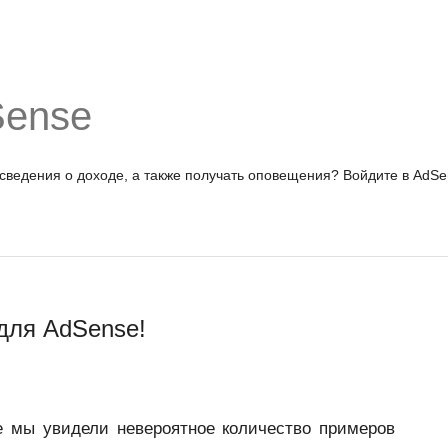
Sense
 сведения о доходе, а также получать оповещения?
Войдите в AdSe
 для AdSense!
e мы увидели невероятное количество примеров