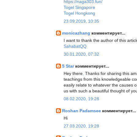
https://naga303.fun/
Togel Singapore
Togel Hongkong
23.09.2019, 10:35
monicazhang
комментирует...
I want to thank the author of this artic
SahabatQQ
30.01.2020, 07:32
5 Star
комментирует...
Hey there
,
Thanks for sharing this am
teachings from this knowledgeable co
easily relate to whatever the causes
us with such a beautiful thought of yo
08.02.2020, 19:28
Roshan Padamsee
комментирует...
Hi
27.03.2020, 19:28