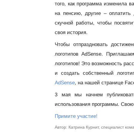
того, как программа изменила 
на пенсию, другие – оплатить 
скучной работы, чтобы посвят
своя история.
Чтобы отпраздновать достиже
логотипов AdSense. Приглашае
логотипов! Это возможность расс
и создать собственный логот
AdSense
, на нашей странице Fac
3 мая мы начнем публиковать
использования программы. Свою 
Примите участие!
Автор: Катрина Курнит, специалист ком