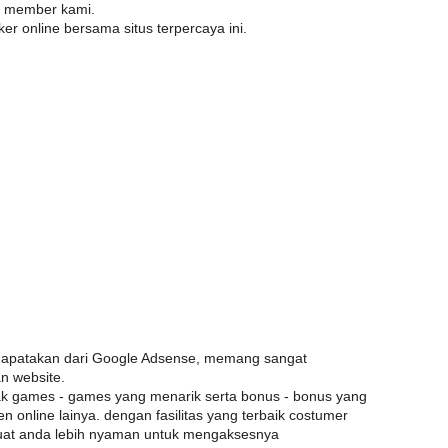
a member kami.
er online bersama situs terpercaya ini.
dapatakan dari Google Adsense, memang sangat
n website.
yak games - games yang menarik serta bonus - bonus yang
 online lainya. dengan fasilitas yang terbaik costumer
uat anda lebih nyaman untuk mengaksesnya