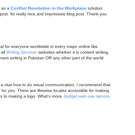
 as a
Conflict Resolution in the Workplace
solution
ost. Its really nice and impressive blog post. Thank you
for everyone worldwide in every major online like
 all
Writing Services
websites whether it is content writing,
nment writing in Pakistan OR any other part of the world.
e a clue how to do visual communication, I recommend that
or you. There are likewise locales accessible for making
les to making a logo. What's more,
budget web uae service