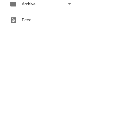


Archive
Feed