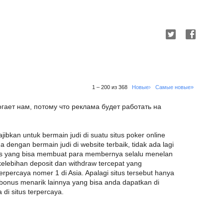
1 – 200 из 368
Новые›
Самые новые»
гает нам, потому что реклама будет работать на
ibkan untuk bermain judi di suatu situs poker online
a dengan bermain judi di website terbaik, tidak ada lagi
tus yang bisa membuat para membernya selalu menelan
kelebihan deposit dan withdraw tercepat yang
rpercaya nomer 1 di Asia. Apalagi situs tersebut hanya
bonus menarik lainnya yang bisa anda dapatkan di
 di situs terpercaya.