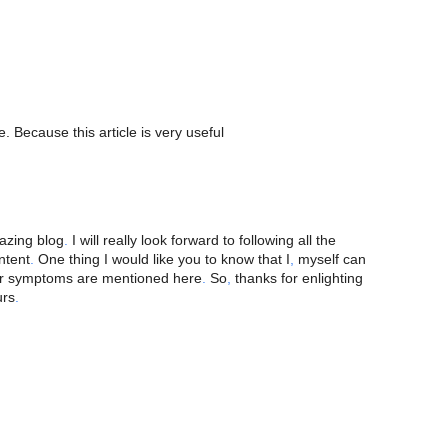
le. Because this article is very useful
azing blog
.
I will really look forward to following all the
ntent
.
One thing I would like you to know that I
,
myself can
 or symptoms are mentioned here
.
So
,
thanks for enlighting
urs
.