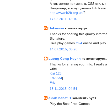
А как можно применить CSS стиль 
Например, я хочу сделать link:hove
http://www.b2b.org.ua/
?
17.02.2011, 18:16
Unknown
комментирует...
Thanks for sharing this quality informa
Signature:
i like play games
friv4
online and play
14.07.2015, 05:28
Luong Cong Huynh
комментирует..
Thanks for sharing your info. I really a
write
Kizi 123
|
Friv 234
|
Friv
|
13.11.2015, 04:54
al3ab banat01
комментирует...
Play the Best Free Games!