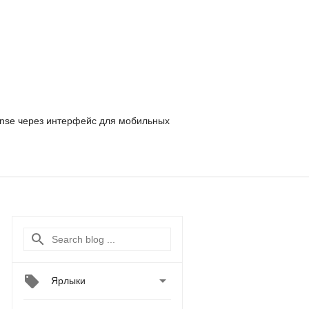
nse
через интерфейс для мобильных

Ярлыки