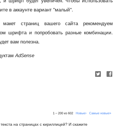
, и шрифт будет увеличен. Чтобы использовать
те в аккаунте вариант "малый".
 макет страниц вашего сайта рекомендуем
ром шрифта и попробовать разные комбинации.
удет вам полезна.
дуктам
AdSense
1 – 200 из 602
Новые›
Самые новые»
 текста на страницах с кириллицей? И скажите