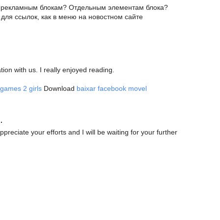
к рекламным блокам? Отдельным элементам блока?
r для ссылок, как в меню на новостном сайте
tion with us. I really enjoyed reading.
games 2 girls
Download
baixar facebook movel
.
ppreciate your efforts and I will be waiting for your further