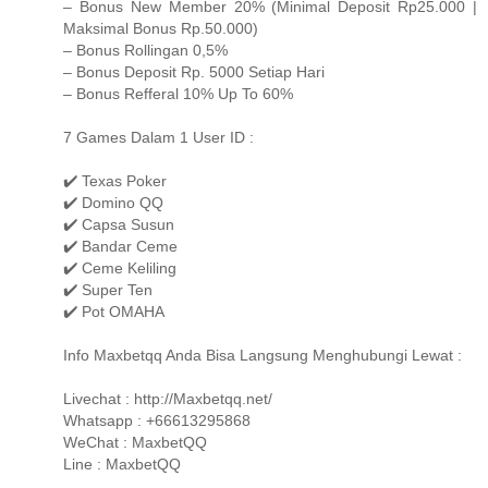
– Bonus New Member 20% (Minimal Deposit Rp25.000 |
Maksimal Bonus Rp.50.000)
– Bonus Rollingan 0,5%
– Bonus Deposit Rp. 5000 Setiap Hari
– Bonus Refferal 10% Up To 60%
7 Games Dalam 1 User ID :
✔️ Texas Poker
✔️ Domino QQ
✔️ Capsa Susun
✔️ Bandar Ceme
✔️ Ceme Keliling
✔️ Super Ten
✔️ Pot OMAHA
Info Maxbetqq Anda Bisa Langsung Menghubungi Lewat :
Livechat : http://Maxbetqq.net/
Whatsapp : +66613295868
WeChat : MaxbetQQ
Line : MaxbetQQ