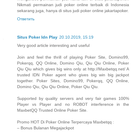
Nikmati permainan judi poker online terbaik di Indonesia
sekarang juga, hanya di situs judi poker online jakartapoker.
Ответить
Situs Poker Idn Play
20.10.2019, 15:19
Very good article interesting and useful
Join and feel the thrill of playing Poker Site, Domino99,
Pokerqq, QQ Online, Domino Qiu, Qiu Qiu Online, Poker
Qiu Qiu which gives big wins only at http://Maxbetqq.net/ A
trusted IDN Poker agent who gives big win big jackpot
together. Poker Sites, Domino99, Pokerqq, QQ Online,
Domino Qiu, Qiu Qiu Online, Poker Qiu Qiu.
Supported by quality servers and very fair games 100%
Player vs Player and no ROBOT interference in the
MaxbetQQ Trusted Online Poker Site.
Promo HOT Di Poker Online Terpercaya Maxbetqq :
– Bonus Bulanan Megajackpot