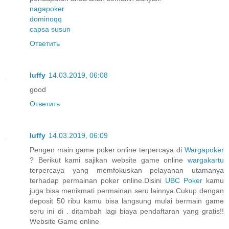
nagapoker
dominoqq
capsa susun
Ответить
luffy
14.03.2019, 06:08
good
Ответить
luffy
14.03.2019, 06:09
Pengen main game poker online terpercaya di
Wargapoker
? Berikut kami sajikan website game online
wargakartu
terpercaya yang memfokuskan pelayanan utamanya
terhadap permainan poker online.Disini
UBC Poker
kamu
juga bisa menikmati permainan seru lainnya.Cukup dengan
deposit 50 ribu kamu bisa langsung mulai bermain game
seru ini di . ditambah lagi biaya pendaftaran yang gratis!!
Website Game online