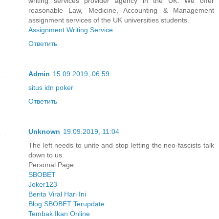
writing services provider agency in the UK. We offer
reasonable Law, Medicine, Accounting & Management
assignment services of the UK universities students.
Assignment Writing Service
Ответить
Admin
15.09.2019, 06:59
situs idn poker
Ответить
Unknown
19.09.2019, 11:04
The left needs to unite and stop letting the neo-fascists talk
down to us.
Personal Page:
SBOBET
Joker123
Berita Viral Hari Ini
Blog SBOBET Terupdate
Tembak Ikan Online