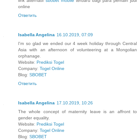
link alternatif
sbobet mobile
terbaru bagi para pemain judi
online
Ответить
Isabella Angelina
16.10.2019, 07:09
I'm so glad we ended our 4 week holiday through Central
Asia with an afternoon of volunteering at a Mongolian
orphanage.
Website:
Prediksi Togel
Company:
Togel Online
Blog:
SBOBET
Ответить
Isabella Angelina
17.10.2019, 10:26
The whole concept of maternity leave is an affront to
gender equality.
Website:
Prediksi Togel
Company:
Togel Online
Blog:
SBOBET