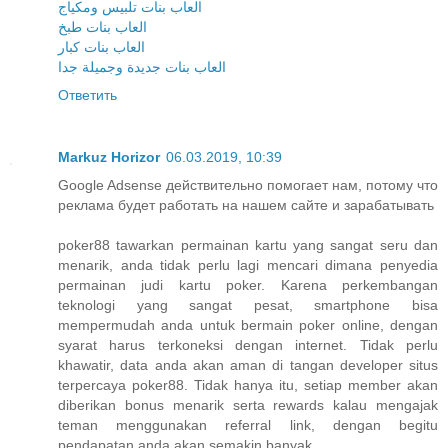
العاب بنات تلبيس ومكياج
العاب بنات طبخ
العاب بنات كبار
العاب بنات جديدة وجميلة جدا
Ответить
Markuz Horizor
06.03.2019, 10:39
Google Adsense действительно помогает нам, потому что
реклама будет работать на нашем сайте и зарабатывать
poker88 tawarkan permainan kartu yang sangat seru dan
menarik, anda tidak perlu lagi mencari dimana penyedia
permainan judi kartu poker. Karena perkembangan
teknologi yang sangat pesat, smartphone bisa
mempermudah anda untuk bermain poker online, dengan
syarat harus terkoneksi dengan internet. Tidak perlu
khawatir, data anda akan aman di tangan developer situs
terpercaya poker88. Tidak hanya itu, setiap member akan
diberikan bonus menarik serta rewards kalau mengajak
teman menggunakan referral link, dengan begitu
pendapatan anda akan semakin banyak.