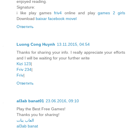
enjoyed reading.
Signature:
i like play games
friv4
online and play
games 2 girls
Download
baixar facebook movel
Ответить
Luong Cong Huynh
13.11.2015, 04:54
Thanks for sharing your info. I really appreciate your efforts
and I will be waiting for your further write
Kizi 123
|
Friv 234
|
Friv
|
Ответить
al3ab banat01
23.06.2016, 09:10
Play the Best Free Games!
Thanks you for sharing!
العاب بنات
al3ab banat