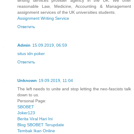
writing services provider agency in the UK. We offer
reasonable Law, Medicine, Accounting & Management
assignment services of the UK universities students.
Assignment Writing Service
Ответить
Admin
15.09.2019, 06:59
situs idn poker
Ответить
Unknown
19.09.2019, 11:04
The left needs to unite and stop letting the neo-fascists talk
down to us.
Personal Page:
SBOBET
Joker123
Berita Viral Hari Ini
Blog SBOBET Terupdate
Tembak Ikan Online