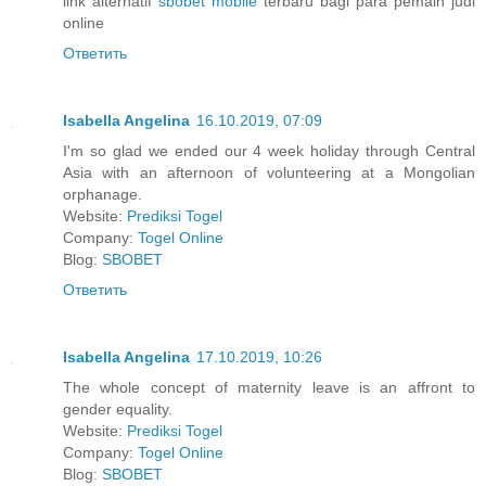
link alternatif
sbobet mobile
terbaru bagi para pemain judi
online
Ответить
Isabella Angelina
16.10.2019, 07:09
I'm so glad we ended our 4 week holiday through Central
Asia with an afternoon of volunteering at a Mongolian
orphanage.
Website:
Prediksi Togel
Company:
Togel Online
Blog:
SBOBET
Ответить
Isabella Angelina
17.10.2019, 10:26
The whole concept of maternity leave is an affront to
gender equality.
Website:
Prediksi Togel
Company:
Togel Online
Blog:
SBOBET