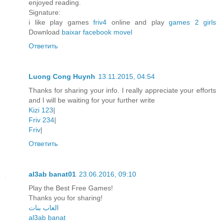
enjoyed reading.
Signature:
i like play games
friv4
online and play
games 2 girls
Download
baixar facebook movel
Ответить
Luong Cong Huynh
13.11.2015, 04:54
Thanks for sharing your info. I really appreciate your efforts
and I will be waiting for your further write
Kizi 123
|
Friv 234
|
Friv
|
Ответить
al3ab banat01
23.06.2016, 09:10
Play the Best Free Games!
Thanks you for sharing!
العاب بنات
al3ab banat