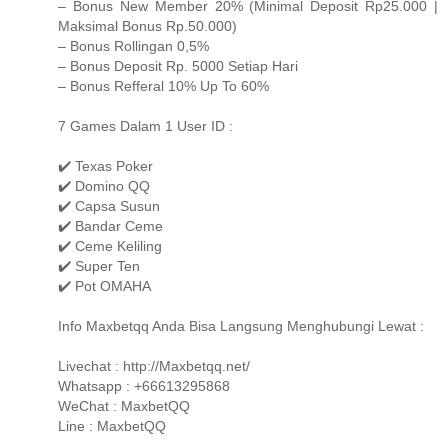
– Bonus New Member 20% (Minimal Deposit Rp25.000 |
Maksimal Bonus Rp.50.000)
– Bonus Rollingan 0,5%
– Bonus Deposit Rp. 5000 Setiap Hari
– Bonus Refferal 10% Up To 60%
7 Games Dalam 1 User ID :
✔️ Texas Poker
✔️ Domino QQ
✔️ Capsa Susun
✔️ Bandar Ceme
✔️ Ceme Keliling
✔️ Super Ten
✔️ Pot OMAHA
Info Maxbetqq Anda Bisa Langsung Menghubungi Lewat :
Livechat : http://Maxbetqq.net/
Whatsapp : +66613295868
WeChat : MaxbetQQ
Line : MaxbetQQ