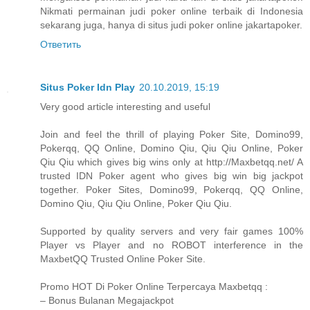
Nikmati permainan judi poker online terbaik di Indonesia
sekarang juga, hanya di situs judi poker online jakartapoker.
Ответить
Situs Poker Idn Play
20.10.2019, 15:19
Very good article interesting and useful
Join and feel the thrill of playing Poker Site, Domino99,
Pokerqq, QQ Online, Domino Qiu, Qiu Qiu Online, Poker
Qiu Qiu which gives big wins only at http://Maxbetqq.net/ A
trusted IDN Poker agent who gives big win big jackpot
together. Poker Sites, Domino99, Pokerqq, QQ Online,
Domino Qiu, Qiu Qiu Online, Poker Qiu Qiu.
Supported by quality servers and very fair games 100%
Player vs Player and no ROBOT interference in the
MaxbetQQ Trusted Online Poker Site.
Promo HOT Di Poker Online Terpercaya Maxbetqq :
– Bonus Bulanan Megajackpot