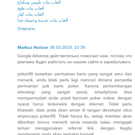
العاب بنات تلبيس ومكياج
العاب بنات طبخ
العاب بنات كبار
العاب بنات جديدة وجميلة جدا
Ответить
Markuz Horizor
06.03.2019, 10:39
Google Adsense действительно помогает нам, потому что
реклама будет работать на нашем сайте и зарабатывать
poker88 tawarkan permainan kartu yang sangat seru dan
menarik, anda tidak perlu lagi mencari dimana penyedia
permainan judi kartu poker. Karena perkembangan
teknologi yang sangat pesat, smartphone bisa
mempermudah anda untuk bermain poker online, dengan
syarat harus terkoneksi dengan internet. Tidak perlu
khawatir, data anda akan aman di tangan developer situs
terpercaya poker88. Tidak hanya itu, setiap member akan
diberikan bonus menarik serta rewards kalau mengajak
teman menggunakan referral link, dengan begitu
pendapatan anda akan semakin banyak.