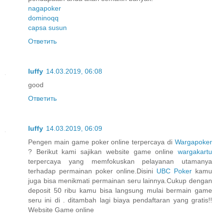
nagapoker
dominoqq
capsa susun
Ответить
luffy
14.03.2019, 06:08
good
Ответить
luffy
14.03.2019, 06:09
Pengen main game poker online terpercaya di
Wargapoker
? Berikut kami sajikan website game online
wargakartu
terpercaya yang memfokuskan pelayanan utamanya
terhadap permainan poker online.Disini
UBC Poker
kamu
juga bisa menikmati permainan seru lainnya.Cukup dengan
deposit 50 ribu kamu bisa langsung mulai bermain game
seru ini di . ditambah lagi biaya pendaftaran yang gratis!!
Website Game online