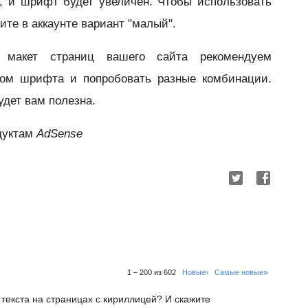
, и шрифт будет увеличен. Чтобы использовать
те в аккаунте вариант "малый".
 макет страниц вашего сайта рекомендуем
ром шрифта и попробовать разные комбинации.
удет вам полезна.
дуктам
AdSense
1 – 200 из 602
Новые›
Самые новые»
 текста на страницах с кириллицей? И скажите