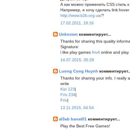
А как можно применить CSS стиль 
Например, я хочу сделать link:hove
http://www.b2b.org.ua/
?
17.02.2011, 18:16
Unknown
комментирует...
Thanks for sharing this quality informa
Signature:
i like play games
friv4
online and play
14.07.2015, 05:28
Luong Cong Huynh
комментирует..
Thanks for sharing your info. I really a
write
Kizi 123
|
Friv 234
|
Friv
|
13.11.2015, 04:54
al3ab banat01
комментирует...
Play the Best Free Games!