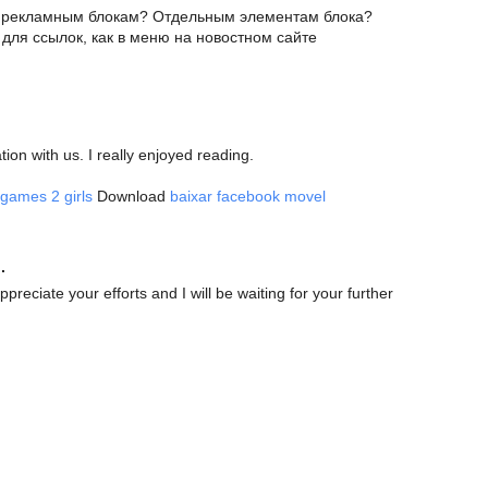
к рекламным блокам? Отдельным элементам блока?
r для ссылок, как в меню на новостном сайте
tion with us. I really enjoyed reading.
games 2 girls
Download
baixar facebook movel
.
ppreciate your efforts and I will be waiting for your further