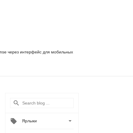
nse
через интерфейс для мобильных

Ярлыки