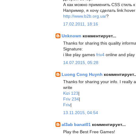
А как можно применить CSS стиль 
Например, я хочу сделать link:hove
http://www.b2b.org.ua/
?
17.02.2011, 18:16
Unknown
комментирует...
Thanks for sharing this quality informa
Signature:
i like play games
friv4
online and play
14.07.2015, 05:28
Luong Cong Huynh
комментирует..
Thanks for sharing your info. I really a
write
Kizi 123
|
Friv 234
|
Friv
|
13.11.2015, 04:54
al3ab banat01
комментирует...
Play the Best Free Games!