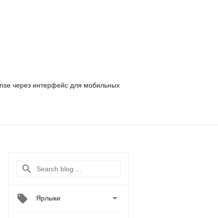
nse
через интерфейс для мобильных

Ярлыки