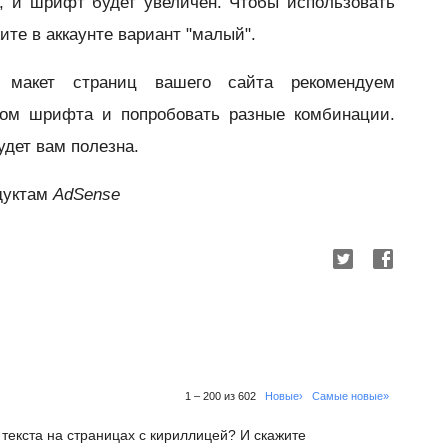
, и шрифт будет увеличен. Чтобы использовать
те в аккаунте вариант "малый".
 макет страниц вашего сайта рекомендуем
ром шрифта и попробовать разные комбинации.
удет вам полезна.
дуктам
AdSense
1 – 200 из 602
Новые›
Самые новые»
 текста на страницах с кириллицей? И скажите