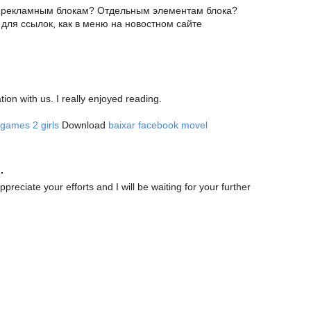
к рекламным блокам? Отдельным элементам блока?
r для ссылок, как в меню на новостном сайте
tion with us. I really enjoyed reading.
games 2 girls
Download
baixar facebook movel
.
ppreciate your efforts and I will be waiting for your further