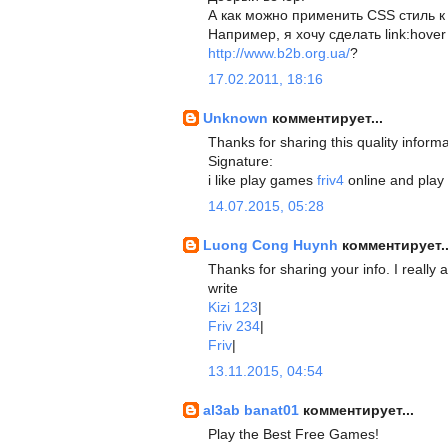
А как можно применить CSS стиль 
Например, я хочу сделать link:hove
http://www.b2b.org.ua/
?
17.02.2011, 18:16
Unknown
комментирует...
Thanks for sharing this quality informa
Signature:
i like play games
friv4
online and play
14.07.2015, 05:28
Luong Cong Huynh
комментирует..
Thanks for sharing your info. I really a
write
Kizi 123
|
Friv 234
|
Friv
|
13.11.2015, 04:54
al3ab banat01
комментирует...
Play the Best Free Games!