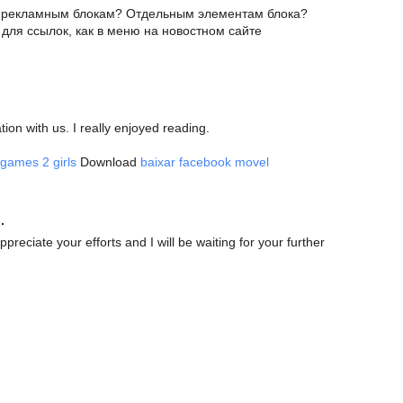
к рекламным блокам? Отдельным элементам блока?
r для ссылок, как в меню на новостном сайте
tion with us. I really enjoyed reading.
games 2 girls
Download
baixar facebook movel
.
ppreciate your efforts and I will be waiting for your further