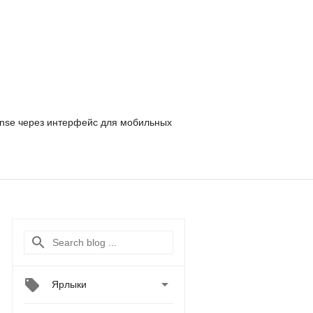
nse
через интерфейс для мобильных

Ярлыки