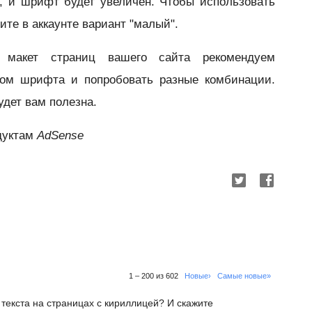
, и шрифт будет увеличен. Чтобы использовать
те в аккаунте вариант "малый".
 макет страниц вашего сайта рекомендуем
ром шрифта и попробовать разные комбинации.
удет вам полезна.
дуктам
AdSense
1 – 200 из 602
Новые›
Самые новые»
 текста на страницах с кириллицей? И скажите