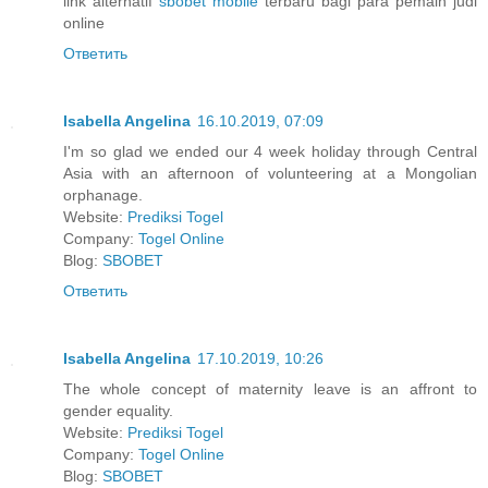
link alternatif
sbobet mobile
terbaru bagi para pemain judi
online
Ответить
Isabella Angelina
16.10.2019, 07:09
I'm so glad we ended our 4 week holiday through Central
Asia with an afternoon of volunteering at a Mongolian
orphanage.
Website:
Prediksi Togel
Company:
Togel Online
Blog:
SBOBET
Ответить
Isabella Angelina
17.10.2019, 10:26
The whole concept of maternity leave is an affront to
gender equality.
Website:
Prediksi Togel
Company:
Togel Online
Blog:
SBOBET