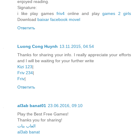
enjoyed reading.
Signature:
i like play games
friv4
online and play
games 2 girls
Download
baixar facebook movel
Ответить
Luong Cong Huynh
13.11.2015, 04:54
Thanks for sharing your info. I really appreciate your efforts
and I will be waiting for your further write
Kizi 123
|
Friv 234
|
Friv
|
Ответить
al3ab banat01
23.06.2016, 09:10
Play the Best Free Games!
Thanks you for sharing!
العاب بنات
al3ab banat