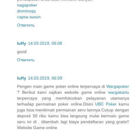
nagapoker
dominoqq
capsa susun
Ответить
luffy
14.03.2019, 06:08
good
Ответить
luffy
14.03.2019, 06:09
Pengen main game poker online terpercaya di
Wargapoker
? Berikut kami sajikan website game online
wargakartu
terpercaya yang memfokuskan pelayanan utamanya
terhadap permainan poker online.Disini
UBC Poker
kamu
juga bisa menikmati permainan seru lainnya.Cukup dengan
deposit 50 ribu kamu bisa langsung mulai bermain game
seru ini di . ditambah lagi biaya pendaftaran yang gratis!!
Website Game online