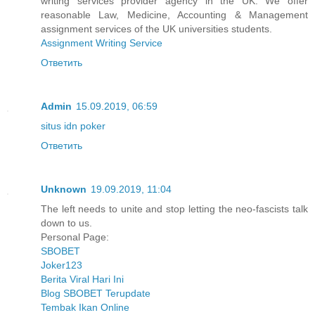
writing services provider agency in the UK. We offer
reasonable Law, Medicine, Accounting & Management
assignment services of the UK universities students.
Assignment Writing Service
Ответить
Admin
15.09.2019, 06:59
situs idn poker
Ответить
Unknown
19.09.2019, 11:04
The left needs to unite and stop letting the neo-fascists talk
down to us.
Personal Page:
SBOBET
Joker123
Berita Viral Hari Ini
Blog SBOBET Terupdate
Tembak Ikan Online