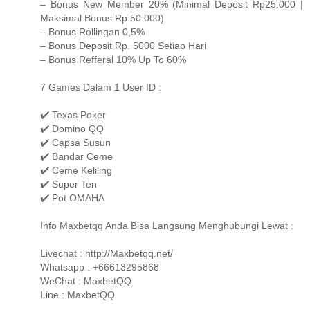
– Bonus New Member 20% (Minimal Deposit Rp25.000 |
Maksimal Bonus Rp.50.000)
– Bonus Rollingan 0,5%
– Bonus Deposit Rp. 5000 Setiap Hari
– Bonus Refferal 10% Up To 60%
7 Games Dalam 1 User ID :
✔️ Texas Poker
✔️ Domino QQ
✔️ Capsa Susun
✔️ Bandar Ceme
✔️ Ceme Keliling
✔️ Super Ten
✔️ Pot OMAHA
Info Maxbetqq Anda Bisa Langsung Menghubungi Lewat :
Livechat : http://Maxbetqq.net/
Whatsapp : +66613295868
WeChat : MaxbetQQ
Line : MaxbetQQ