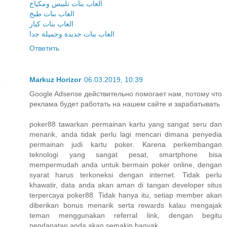
العاب بنات تلبيس ومكياج
العاب بنات طبخ
العاب بنات كبار
العاب بنات جديدة وجميلة جدا
Ответить
Markuz Horizor
06.03.2019, 10:39
Google Adsense действительно помогает нам, потому что
реклама будет работать на нашем сайте и зарабатывать
poker88 tawarkan permainan kartu yang sangat seru dan
menarik, anda tidak perlu lagi mencari dimana penyedia
permainan judi kartu poker. Karena perkembangan
teknologi yang sangat pesat, smartphone bisa
mempermudah anda untuk bermain poker online, dengan
syarat harus terkoneksi dengan internet. Tidak perlu
khawatir, data anda akan aman di tangan developer situs
terpercaya poker88. Tidak hanya itu, setiap member akan
diberikan bonus menarik serta rewards kalau mengajak
teman menggunakan referral link, dengan begitu
pendapatan anda akan semakin banyak.