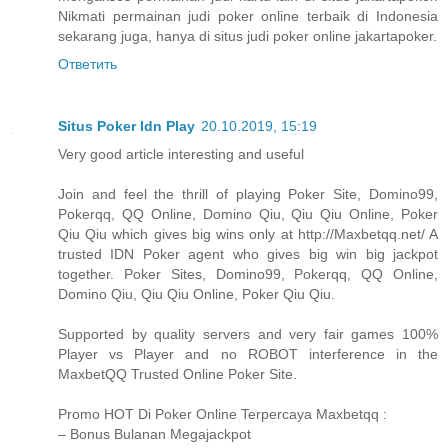
Nikmati permainan judi poker online terbaik di Indonesia
sekarang juga, hanya di situs judi poker online jakartapoker.
Ответить
Situs Poker Idn Play
20.10.2019, 15:19
Very good article interesting and useful
Join and feel the thrill of playing Poker Site, Domino99,
Pokerqq, QQ Online, Domino Qiu, Qiu Qiu Online, Poker
Qiu Qiu which gives big wins only at http://Maxbetqq.net/ A
trusted IDN Poker agent who gives big win big jackpot
together. Poker Sites, Domino99, Pokerqq, QQ Online,
Domino Qiu, Qiu Qiu Online, Poker Qiu Qiu.
Supported by quality servers and very fair games 100%
Player vs Player and no ROBOT interference in the
MaxbetQQ Trusted Online Poker Site.
Promo HOT Di Poker Online Terpercaya Maxbetqq :
– Bonus Bulanan Megajackpot