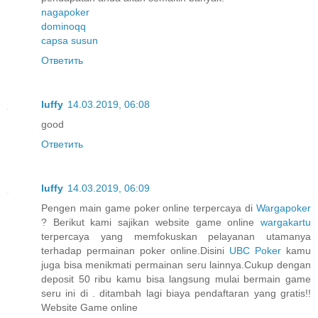
nagapoker
dominoqq
capsa susun
Ответить
luffy
14.03.2019, 06:08
good
Ответить
luffy
14.03.2019, 06:09
Pengen main game poker online terpercaya di
Wargapoker
? Berikut kami sajikan website game online
wargakartu
terpercaya yang memfokuskan pelayanan utamanya
terhadap permainan poker online.Disini
UBC Poker
kamu
juga bisa menikmati permainan seru lainnya.Cukup dengan
deposit 50 ribu kamu bisa langsung mulai bermain game
seru ini di . ditambah lagi biaya pendaftaran yang gratis!!
Website Game online