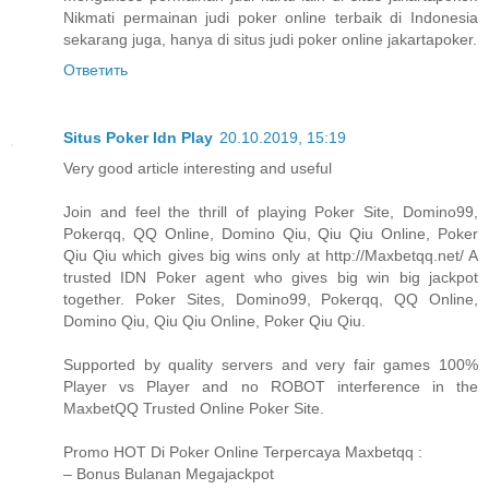
Nikmati permainan judi poker online terbaik di Indonesia
sekarang juga, hanya di situs judi poker online jakartapoker.
Ответить
Situs Poker Idn Play
20.10.2019, 15:19
Very good article interesting and useful
Join and feel the thrill of playing Poker Site, Domino99,
Pokerqq, QQ Online, Domino Qiu, Qiu Qiu Online, Poker
Qiu Qiu which gives big wins only at http://Maxbetqq.net/ A
trusted IDN Poker agent who gives big win big jackpot
together. Poker Sites, Domino99, Pokerqq, QQ Online,
Domino Qiu, Qiu Qiu Online, Poker Qiu Qiu.
Supported by quality servers and very fair games 100%
Player vs Player and no ROBOT interference in the
MaxbetQQ Trusted Online Poker Site.
Promo HOT Di Poker Online Terpercaya Maxbetqq :
– Bonus Bulanan Megajackpot