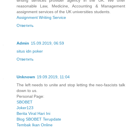
writing services provider agency in the UK. We offer
reasonable Law, Medicine, Accounting & Management
assignment services of the UK universities students.
Assignment Writing Service
Ответить
Admin
15.09.2019, 06:59
situs idn poker
Ответить
Unknown
19.09.2019, 11:04
The left needs to unite and stop letting the neo-fascists talk
down to us.
Personal Page:
SBOBET
Joker123
Berita Viral Hari Ini
Blog SBOBET Terupdate
Tembak Ikan Online