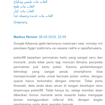
العاب بنات تلبيس ومكياج
العاب بنات طبخ
العاب بنات كبار
العاب بنات جديدة وجميلة جدا
Ответить
Markuz Horizor
06.03.2019, 10:39
Google Adsense действительно помогает нам, потому что
реклама будет работать на нашем сайте и зарабатывать
poker88 tawarkan permainan kartu yang sangat seru dan
menarik, anda tidak perlu lagi mencari dimana penyedia
permainan judi kartu poker. Karena perkembangan
teknologi yang sangat pesat, smartphone bisa
mempermudah anda untuk bermain poker online, dengan
syarat harus terkoneksi dengan internet. Tidak perlu
khawatir, data anda akan aman di tangan developer situs
terpercaya poker88. Tidak hanya itu, setiap member akan
diberikan bonus menarik serta rewards kalau mengajak
teman menggunakan referral link, dengan begitu
pendapatan anda akan semakin banyak.