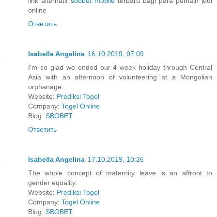
link alternatif
sbobet mobile
terbaru bagi para pemain judi
online
Ответить
Isabella Angelina
16.10.2019, 07:09
I'm so glad we ended our 4 week holiday through Central
Asia with an afternoon of volunteering at a Mongolian
orphanage.
Website:
Prediksi Togel
Company:
Togel Online
Blog:
SBOBET
Ответить
Isabella Angelina
17.10.2019, 10:26
The whole concept of maternity leave is an affront to
gender equality.
Website:
Prediksi Togel
Company:
Togel Online
Blog:
SBOBET