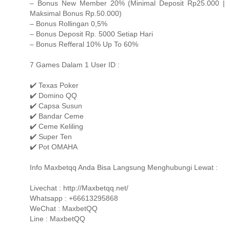
– Bonus New Member 20% (Minimal Deposit Rp25.000 |
Maksimal Bonus Rp.50.000)
– Bonus Rollingan 0,5%
– Bonus Deposit Rp. 5000 Setiap Hari
– Bonus Refferal 10% Up To 60%
7 Games Dalam 1 User ID :
✔️ Texas Poker
✔️ Domino QQ
✔️ Capsa Susun
✔️ Bandar Ceme
✔️ Ceme Keliling
✔️ Super Ten
✔️ Pot OMAHA
Info Maxbetqq Anda Bisa Langsung Menghubungi Lewat :
Livechat : http://Maxbetqq.net/
Whatsapp : +66613295868
WeChat : MaxbetQQ
Line : MaxbetQQ