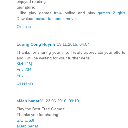
enjoyed reading.
Signature:
i like play games
friv4
online and play
games 2 girls
Download
baixar facebook movel
Ответить
Luong Cong Huynh
13.11.2015, 04:54
Thanks for sharing your info. I really appreciate your efforts
and I will be waiting for your further write
Kizi 123
|
Friv 234
|
Friv
|
Ответить
al3ab banat01
23.06.2016, 09:10
Play the Best Free Games!
Thanks you for sharing!
العاب بنات
al3ab banat